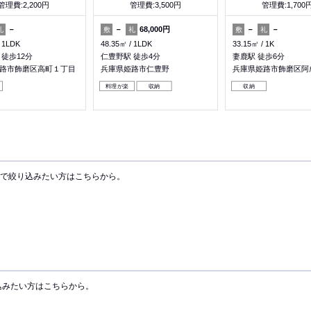
管理費:2,200円
管理費:3,500円
管理費:1,700
－
－
68,000円
－
－
礼
敷
礼
敷
礼
1LDK
48.35㎡
1LDK
33.15㎡
1K
 徒歩12分
仁豊野駅 徒歩4分
妻鹿駅 徒歩6分
路市飾磨区高町１丁目
兵庫県姫路市仁豊野
兵庫県姫路市飾磨区阿
料理が楽
収納
収納
で絞り込みたい方はこちらから。
込みたい方はこちらから。