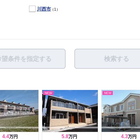
川西市
（1）
希望条件を指定する
検索する
NEW
NEW
4.4
5.8
4.3
万円
万円
万円