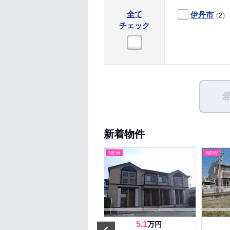
全て
伊丹市
（2）
チェック
新着物件
NEW
NEW
NEW
4.7
5.1
万円
万円
Prev