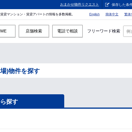
おまかせ物件リクエスト
保存した条
。賃貸マンション・賃貸アパートの情報を多数掲載。
English
簡体中文
繁体
OME
店舗検索
電話で相談
フリーワード検索
場)物件を探す
から探す