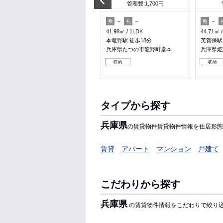
管理費:2,400円
管理費:1,700円
－
－
－
－
－
敷
礼
敷
礼
敷
53.05㎡
2LDK
41.98㎡
1LDK
44.71㎡
本竜野駅 バス5分 広山 徒歩7分
本竜野駅 徒歩18分
英賀保駅
兵庫県たつの市誉田町福田
兵庫県たつの市龍野町堂本
兵庫県姫
収納
収納
収納
タイプから探す
兵庫県
の賃貸物件賃貸物件情報を住居形態
賃貸
アパート
マンション
戸建て
こだわりから探す
兵庫県
の賃貸物件情報をこだわりで絞り