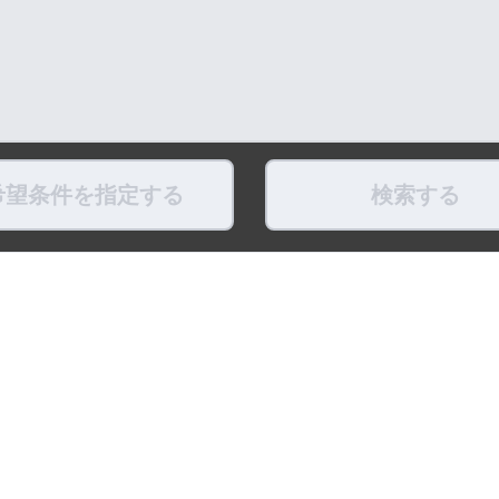
希望条件を指定する
検索する
県
福島県
東京都
神奈川県
埼玉県
千葉県
茨城県
栃木県
群馬県
新潟県
県
滋賀県
奈良県
和歌山県
鳥取県
島根県
岡山県
広島県
山口県
徳島県
ちょこポストします
お友だちになってね！
最新映像をお届
式アカウント
LINE公式アカウント
公式Youtube