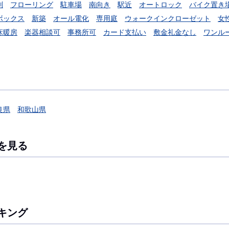
別
フローリング
駐車場
南向き
駅近
オートロック
バイク置き
ボックス
新築
オール電化
専用庭
ウォークインクローゼット
女
床暖房
楽器相談可
事務所可
カード支払い
敷金礼金なし
ワンル
良県
和歌山県
を見る
キング