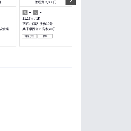
円
管理費:3,300円
管理費:4,100円
－
－
－
1ヶ月
敷
礼
敷
礼
21.17㎡
1K
56.66㎡
2LDK
西宮北口駅 徒歩12分
網干駅 バス7分 太子 徒歩6分
成渡場
兵庫県西宮市高木東町
兵庫県揖保郡太子町馬場
料理が楽
収納
料理が楽
ペット可
収納