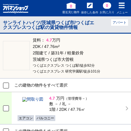
0
0
最近見た物件
お気に入り
保存した条件
メニュー
サンライトハイツ/茨城県つくば市/つくばエ
アパート
クスプレスつくば駅の賃貸物件情報
賃料：
4.7
万円
2DK / 47.76m²
2階建て / 築31年 / 軽量鉄骨
茨城県つくば市大曽根
つくばエクスプレス つくば駅/徒歩92分
つくばエクスプレス 研究学園駅/徒歩101分
この建物の物件をすべて選択
4.7
万円
（管理費等－）
敷 － / 礼 －
1階 / 2DK / 47.76㎡
エアコン
バルコニー