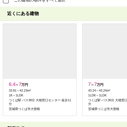
この建物の物件をすべて選択
近くにある建物
6.4
7
7
7
～
万円
～
万円
33.81～42.23m²
43.24～43.24m²
1K～1LDK
1LDK～1LDK
つくば駅 バス38分 大穂窓口センター 徒歩11
つくば駅 バス36分 大穂窓
分
分
茨城県つくば市大曽根
茨城県つくば市大曽根