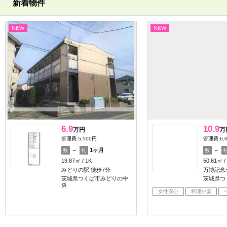
新着物件
NEW
NEW
6.9
10.9
万円
万
管理費:5,500円
管理費:6,
－
1ヶ月
－
敷
礼
敷
19.87㎡
1K
50.61㎡
みどりの駅 徒歩7分
万博記念
茨城県つくば市みどりの中
茨城県つ
央
女性安心
料理が楽