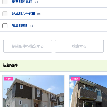
稲敷郡阿見町
（0）
結城郡八千代町
（0）
猿島郡境町
（1）
希望条件を指定する
検索する
新着物件
NEW
NEW