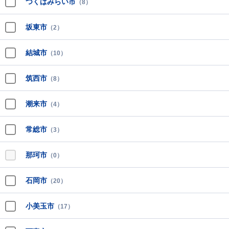
つくばみらい市
（8）
坂東市
（2）
結城市
（10）
筑西市
（8）
潮来市
（4）
常総市
（3）
那珂市
（0）
石岡市
（20）
小美玉市
（17）