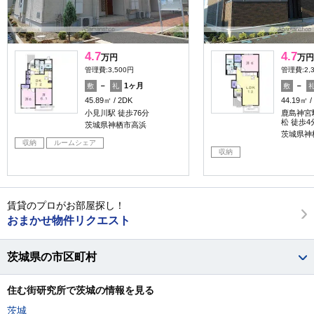
4.7
4.7
万円
万円
管理費:3,500円
管理費:2,
－
1ヶ月
－
敷
礼
敷
45.89㎡
2DK
44.19㎡
小見川駅 徒歩76分
鹿島神宮駅
松 徒歩4
茨城県神栖市高浜
茨城県神
収納
ルームシェア
収納
賃貸のプロがお部屋探し！
おまかせ物件リクエスト
茨城県の市区町村
住む街研究所で茨城の情報を見る
茨城