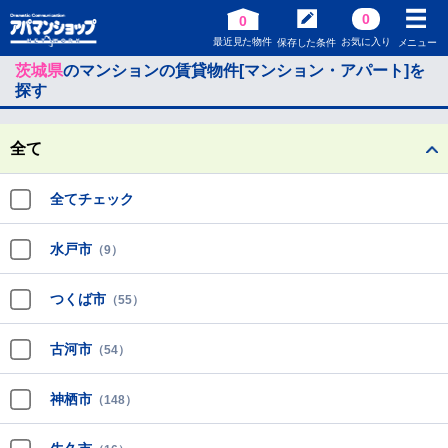
0
0
最近見た物件
お気に入り
保存した条件
メニュー
茨城県
のマンションの賃貸物件[マンション・アパート]を
探す
全て
全てチェック
水戸市
（9）
つくば市
（55）
古河市
（54）
神栖市
（148）