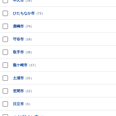
牛久市
（16）
ひたちなか市
（73）
鹿嶋市
（70）
守谷市
（16）
取手市
（38）
龍ケ崎市
（17）
土浦市
（31）
笠間市
（12）
日立市
（5）