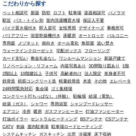
こだわりから探す
ペット相談可
新築
防犯
ロフト
駐車場
楽器相談可
パノラマ
駅近
バス・トイレ別
室内洗濯機置き場
保証人不要
バイク置き場付き
即入居可
女性専用
デザイナーズ
事務所可
バリアフリー
浴室乾燥機付き
床暖房
オートロック
バルコニー
専用庭
メゾネット
南向き
オール電化
角部屋
追い焚き
ウォークインクローゼット
宅配ボックス
フローリング
カード支払い
敷金礼金なし
ワンルームマンション
新築戸建て
リノベーション・リフォーム
内装写真あり
3D間取り図あり
1階
2階以上
10階建以上
子供可
高齢者向け
法人限定
単身者不可
鉄骨造
鉄筋コンクリート造
軽量鉄骨造
木造
その他
エレベータ
24時間緊急対応
集会場
ゴミ集積場
コンクリート打ちっぱなし（外観）
駐輪場
給湯（電気）
給湯（ガス）
シャワー
専用浴室
シャンプードレッサー
エアコン
冷房
暖房
ガスファンヒーター
灯油ファンヒーター
灯油ボイラー
セントラルヒーティング
BSアンテナ
CSアンテナ
CATV
有線
屋内駐車場
駐車場ロードヒーティング
システムキッチン
ガスキッチン
出窓
冷蔵庫
床下収納