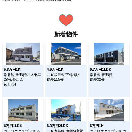
新着物件
5.3万円1K
4.9万円1K
6.7万円1LDK
常磐線 勝田駅/バス乗車
ＪＲ成田線 下総橘駅
常磐線 勝田駅
28分/外西原
徒歩115分
徒歩32分
徒歩7分
6万円1LDK
6.3万円2LDK
6万円1K
つくばエクスプレス み
ＪＲ鹿島線 鹿島神宮駅
つくばエクスプレス つ