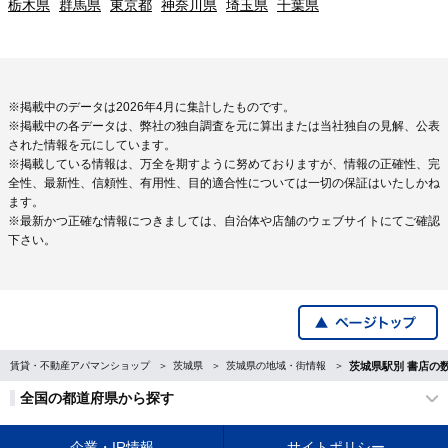
栃木県
群馬県
東京都
神奈川県
埼玉県
千葉県
※掲載中のデータは2026年4月に集計したものです。
※掲載中の各データは、弊社の独自調査を元に算出または当社独自の見解、公表
された情報を元にしています。
※掲載している情報は、万全を期すように努めておりますが、情報の正確性、完
全性、最新性、信頼性、有用性、目的適合性については一切の保証はいたしかね
ます。
※最新かつ正確な情報につきましては、自治体や店舗のウェブサイトにてご確認
下さい。
賃貸・不動産アパマンショップ
茨城県
茨城県の地域・街情報
茨城県駅別 書店の
全国の都道府県から探す
企業・IR情報
サイトポリシー