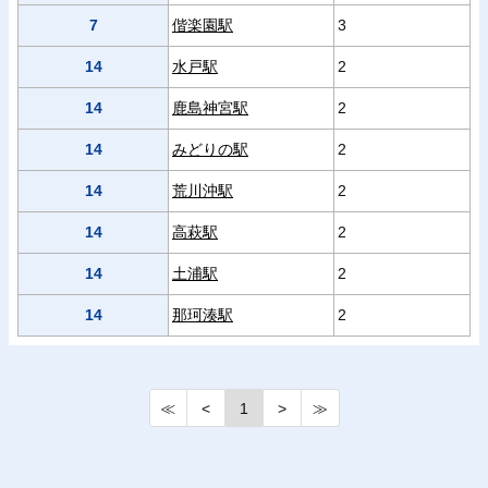
7
偕楽園駅
3
14
水戸駅
2
14
鹿島神宮駅
2
14
みどりの駅
2
14
荒川沖駅
2
14
高萩駅
2
14
土浦駅
2
14
那珂湊駅
2
≪
<
1
>
≫