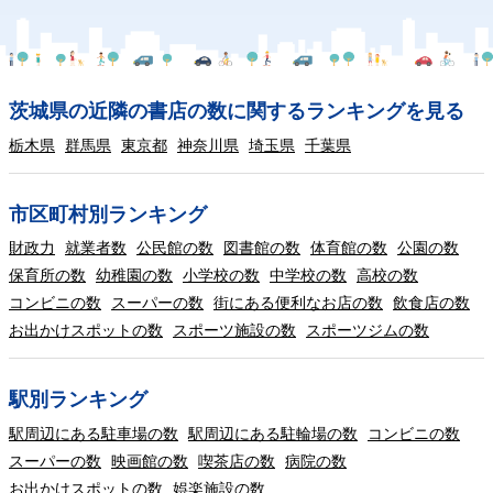
茨城県の近隣の書店の数に関するランキングを見る
栃木県
群馬県
東京都
神奈川県
埼玉県
千葉県
市区町村別ランキング
財政力
就業者数
公民館の数
図書館の数
体育館の数
公園の数
保育所の数
幼稚園の数
小学校の数
中学校の数
高校の数
コンビニの数
スーパーの数
街にある便利なお店の数
飲食店の数
お出かけスポットの数
スポーツ施設の数
スポーツジムの数
駅別ランキング
駅周辺にある駐車場の数
駅周辺にある駐輪場の数
コンビニの数
スーパーの数
映画館の数
喫茶店の数
病院の数
お出かけスポットの数
娯楽施設の数