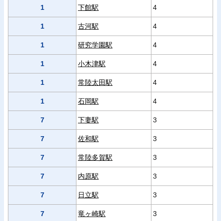
1
下館駅
4
1
古河駅
4
1
研究学園駅
4
1
小木津駅
4
1
常陸太田駅
4
1
石岡駅
4
7
下妻駅
3
7
佐和駅
3
7
常陸多賀駅
3
7
内原駅
3
7
日立駅
3
7
竜ヶ崎駅
3