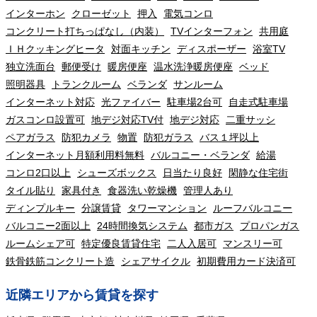
インターホン
クローゼット
押入
電気コンロ
コンクリート打ちっぱなし（内装）
TVインターフォン
共用庭
ＩＨクッキングヒータ
対面キッチン
ディスポーザー
浴室TV
独立洗面台
郵便受け
暖房便座
温水洗浄暖房便座
ベッド
照明器具
トランクルーム
ベランダ
サンルーム
インターネット対応
光ファイバー
駐車場2台可
自走式駐車場
ガスコンロ設置可
地デジ対応TV付
地デジ対応
二重サッシ
ペアガラス
防犯カメラ
物置
防犯ガラス
バス１坪以上
インターネット月額利用料無料
バルコニー・ベランダ
給湯
コンロ2口以上
シューズボックス
日当たり良好
閑静な住宅街
タイル貼り
家具付き
食器洗い乾燥機
管理人あり
ディンプルキー
分譲賃貸
タワーマンション
ルーフバルコニー
バルコニー2面以上
24時間換気システム
都市ガス
プロパンガス
ルームシェア可
特定優良賃貸住宅
二人入居可
マンスリー可
鉄骨鉄筋コンクリート造
シェアサイクル
初期費用カード決済可
近隣エリアから賃貸を探す