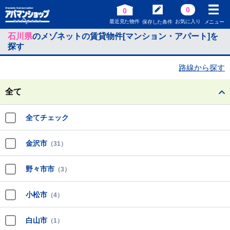
0
0
最近見た物件
お気に入り
保存した条件
メニュー
石川県
のメゾネットの賃貸物件[マンション・アパート]を
探す
路線から探す
全て
全てチェック
金沢市
（31）
野々市市
（3）
小松市
（4）
白山市
（1）