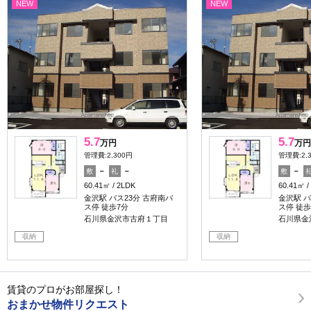
NEW
NEW
5.7
5.7
万円
万円
管理費:2,300円
管理費:2,
－
－
－
敷
礼
敷
60.41㎡
2LDK
60.41㎡
金沢駅 バス23分 古府南バ
金沢駅 バ
ス停 徒歩7分
ス停 徒歩
石川県金沢市古府１丁目
石川県金
収納
収納
賃貸のプロがお部屋探し！
おまかせ物件リクエスト