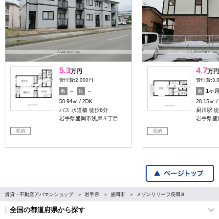
5.3
4.7
万円
万円
管理費:2,000円
管理費:3,
－
－
1ヶ
敷
礼
敷
50.94㎡
2DK
28.15㎡
バス 水道橋 徒歩6分
厨川駅 徒
岩手県盛岡市浅岸３丁目
岩手県盛
収納
収納
賃貸・不動産アパマンショップ
岩手県
盛岡市
メゾンリリーフ長岡Ｂ
全国の都道府県から探す