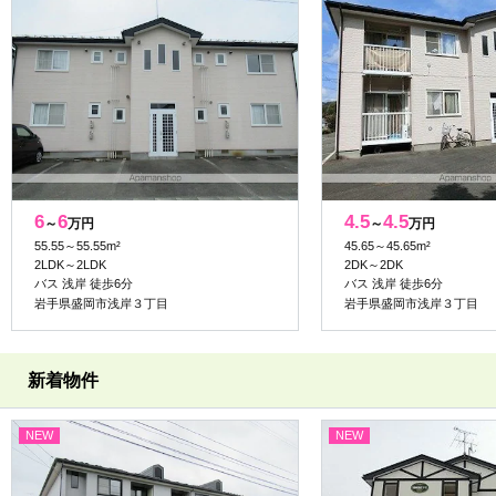
6
6
4.5
4.5
～
万円
～
万円
55.55～55.55m²
45.65～45.65m²
2LDK～2LDK
2DK～2DK
バス 浅岸 徒歩6分
バス 浅岸 徒歩6分
岩手県盛岡市浅岸３丁目
岩手県盛岡市浅岸３丁目
新着物件
NEW
NEW