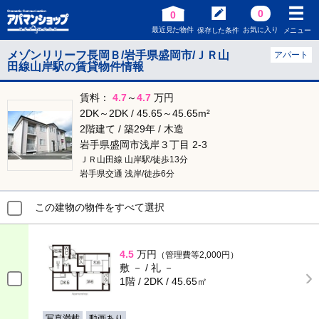
0
0
最近見た物件
お気に入り
保存した条件
メニュー
メゾンリリーフ長岡Ｂ/岩手県盛岡市/ＪＲ山
アパート
田線山岸駅の賃貸物件情報
賃料：
4.7
～
4.7
万円
2DK～2DK / 45.65～45.65m²
2階建て / 築29年 / 木造
岩手県盛岡市浅岸３丁目 2-3
ＪＲ山田線 山岸駅/徒歩13分
岩手県交通 浅岸/徒歩6分
この建物の物件をすべて選択
4.5
万円
（管理費等2,000円）
敷 － / 礼 －
1階 / 2DK / 45.65㎡
写真満載
動画あり