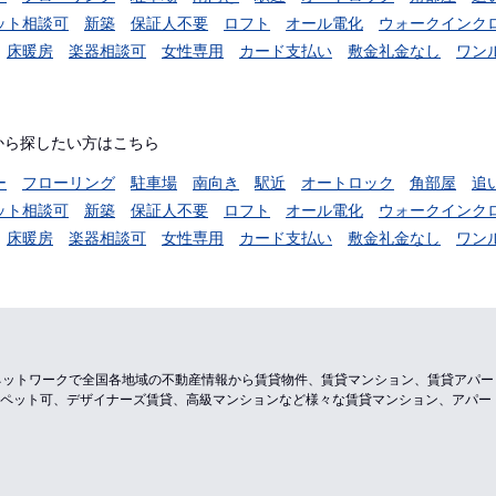
ット相談可
新築
保証人不要
ロフト
オール電化
ウォークインク
床暖房
楽器相談可
女性専用
カード支払い
敷金礼金なし
ワン
から探したい方はこちら
ー
フローリング
駐車場
南向き
駅近
オートロック
角部屋
追
ット相談可
新築
保証人不要
ロフト
オール電化
ウォークインク
床暖房
楽器相談可
女性専用
カード支払い
敷金礼金なし
ワン
のネットワークで全国各地域の不動産情報から賃貸物件、賃貸マンション、賃貸アパ
ペット可、デザイナーズ賃貸、高級マンションなど様々な賃貸マンション、アパー