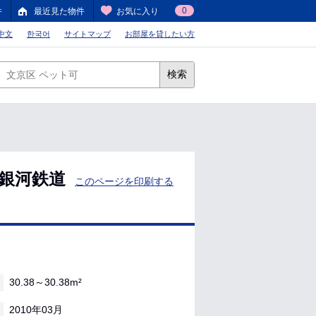
0
件
最近見た物件
お気に入り
中文
한국어
サイトマップ
お部屋を貸したい方
検索
銀河鉄道
このページを印刷する
30.38～30.38m²
2010年03月