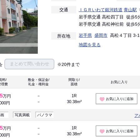
交通
ＩＧＲいわて銀河鉄道
青山駅
岩手県交通 高松四丁目 徒歩5
岩手県交通 高松神社前 徒歩5
岩手県
盛岡市
高松４丁目 3-1
所在地
地図を見る
まとめて問い合わせ
を
※20件まで
賃料/
敷金・保証金/
間取り/
お気に入り 
管理費
礼金・権利金
面積
.5
－
1R
万円
お気に入りに追加
－
30.38m²
,000円
動画
写真満載
パノラマ
ア
.5
－
1R
万円
お気に入りに追加
－
30.38m²
,000円