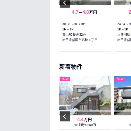
Previous
3.8
4.7
4.8
2
万円
～
万円
28.98m²
30.38～30.38m²
24.84～2
1K
1R～1R
1K～1K
バス 三高前 徒歩12分
青山駅 徒歩32分
上盛岡駅 
岩手県盛岡市高松４丁目
岩手県盛岡市高松４丁目
岩手県盛
新着物件
NEW
NEW
NEW
Previous
6
4.4
万円
万円
管理費:2,300円
管理費:4,500円