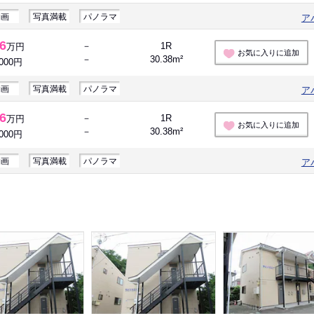
動画
写真満載
パノラマ
ア
.6
－
1R
万円
お気に入りに追加
－
30.38m²
,000円
動画
写真満載
パノラマ
ア
.6
－
1R
万円
お気に入りに追加
－
30.38m²
,000円
動画
写真満載
パノラマ
ア