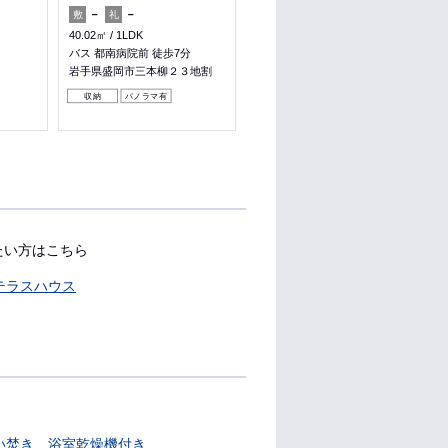
－
－
－
－
敷
礼
敷
礼
40.02㎡
1LDK
40.98㎡
1LDK
バス 都南病院前 徒歩7分
バス 環境保健研究センター前
徒歩3分
岩手県盛岡市三本柳２３地割
岩手県盛岡市北飯岡２丁目
収納
パノラマ有
料理が楽
収納
たい方はこちら
テラスハウス
い焚き
浴室乾燥機付き