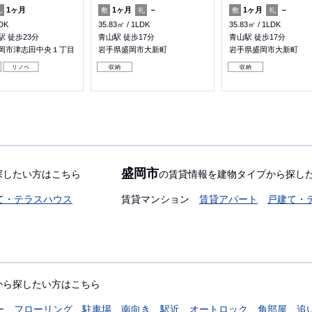
1ヶ月
1ヶ月
－
1ヶ月
－
礼
敷
礼
敷
礼
DK
35.83㎡
1LDK
35.83㎡
1LDK
 徒歩23分
青山駅 徒歩17分
青山駅 徒歩17分
岡市津志田中央１丁目
岩手県盛岡市大新町
岩手県盛岡市大新町
リノベ
収納
収納
盛岡市
探したい方はこちら
の賃貸情報を建物タイプから探し
て・テラスハウス
賃貸マンション
賃貸アパート
戸建て・
から探したい方はこちら
ー
フローリング
駐車場
南向き
駅近
オートロック
角部屋
追