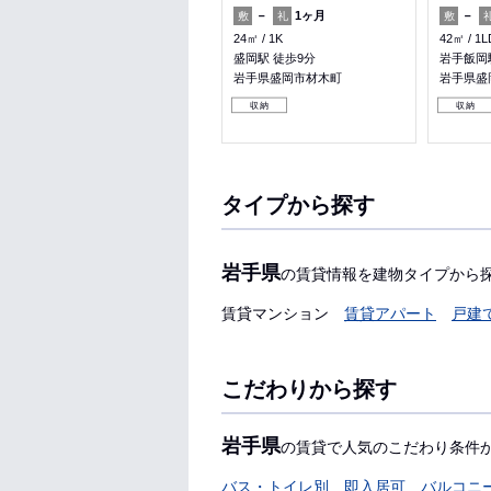
－
90,000円
－
1ヶ月
－
敷
礼
敷
礼
敷
54.11㎡
2LDK
24㎡
1K
42㎡
1L
岩手飯岡駅 バス10分 都南病院
盛岡駅 徒歩9分
岩手飯岡駅
前 徒歩7分
岩手県盛岡市材木町
岩手県盛
岩手県盛岡市東見前６地割
収納
収納
収納
タイプから探す
岩手県
の賃貸情報を建物タイプから
賃貸マンション
賃貸アパート
戸建
こだわりから探す
岩手県
の賃貸で人気のこだわり条件
バス・トイレ別
即入居可
バルコニ