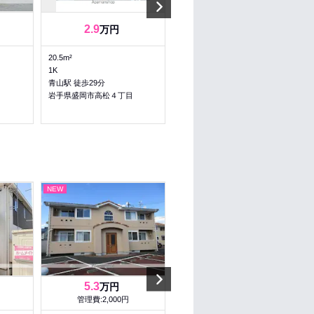
Next
2.9
2.9
3
万円
～
万円
20.5m²
23.18～24.8m²
1K
1K～1K
青山駅 徒歩29分
バス 高松神社前 徒歩4分
目
岩手県盛岡市高松４丁目
岩手県盛岡市高松４丁目
NEW
NEW
Next
5.3
6.5
万円
万円
管理費:2,000円
管理費:4,000円