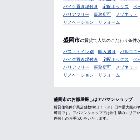
バイク置き場付き
宅配ボックス
ペ
バリアフリー
事務所可
メゾネット
リノベーション・リフォーム
盛岡市
の賃貸で人気のこだわり条件
バス・トイレ別
即入居可
バルコニ
バイク置き場付き
宅配ボックス
ペ
バリアフリー
事務所可
メゾネット
リノベーション・リフォーム
盛岡市のお部屋探しはアパマンショップ
賃貸住宅仲介業店舗数No.1！（※）日本最大級
可能です。アパマンショップでは岩手県のエリアや
件探しのお手伝いをいたします。