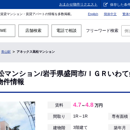
おまかせ物件リクエスト
保存した条
。賃貸マンション・賃貸アパートの情報を多数掲載。
English
簡体中文
繁体
OME
店舗検索
電話で相談
フリーワード検索
青山駅
アネックス高松マンション
松マンション/岩手県盛岡市/ＩＧＲいわて
物件情報
4.7
4.8
賃料
～
万円
1R～1R
間取り
専有面積
3階建て
建物階
築年月