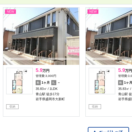
NEW
NEW
5.9
5.9
万円
万円
管理費:3,000円
管理費:3,
1ヶ月
－
1ヶ
敷
礼
敷
35.83㎡
1LDK
35.83㎡
青山駅 徒歩17分
青山駅 徒
岩手県盛岡市大新町
岩手県盛
収納
収納