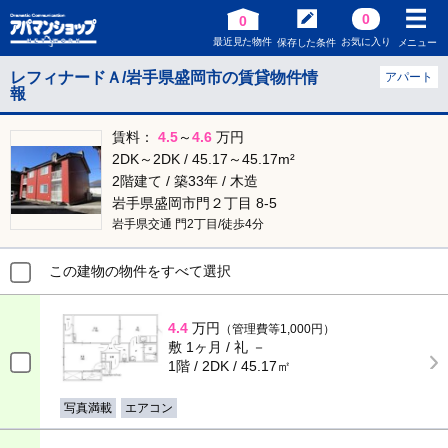
0
0
最近見た物件
お気に入り
保存した条件
メニュー
レフィナードＡ/岩手県盛岡市の賃貸物件情
アパート
報
賃料：
4.5
～
4.6
万円
2DK～2DK / 45.17～45.17m²
2階建て / 築33年 / 木造
岩手県盛岡市門２丁目 8-5
岩手県交通 門2丁目/徒歩4分
この建物の物件をすべて選択
4.4
万円
（管理費等1,000円）
敷 1ヶ月 / 礼 －
1階 / 2DK / 45.17㎡
写真満載
エアコン