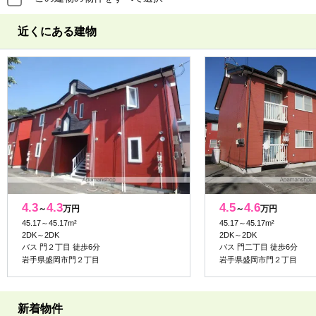
近くにある建物
4.3
4.3
4.5
4.6
～
万円
～
万円
45.17～45.17m²
45.17～45.17m²
2DK～2DK
2DK～2DK
バス 門２丁目 徒歩6分
バス 門二丁目 徒歩6分
岩手県盛岡市門２丁目
岩手県盛岡市門２丁目
新着物件