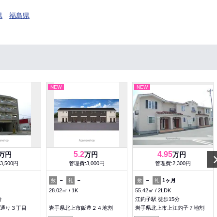
県
福島県
NEW
NEW
5.2
4.95
万円
万円
万円
3,500円
管理費:3,000円
管理費:2,300円
－
－
－
1ヶ月
敷
礼
敷
礼
28.02㎡
1K
55.42㎡
2LDK
分
江釣子駅 徒歩15分
通り３丁目
岩手県北上市飯豊２４地割
岩手県北上市上江釣子７地割