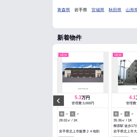
青森県
岩手県
宮城県
秋田県
山形
新着物件
NEW
NEW
NEW
4.75
5.3
4.1
万円
万円
Previous
管理費:2,200円
管理費:3,000円
管理費:
－
－
－
－
－
－
敷
礼
敷
礼
敷
礼
51.93㎡
2DK
28.02㎡
1K
35.36㎡
1K
山岸駅 徒歩20分
柳原駅 徒歩17
岩手県盛岡市浅岸３丁目
岩手県北上市飯豊２４地割
岩手県北上市大