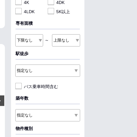
4K
4DK
4LDK
5K以上
専有面積
～
駅徒歩
NEW
NEW
NEW
バス乗車時間含む
5.6
2.4
8.3
万円
万円
築年数
Next
管理費:2,500円
管理費:3,000円
管理費:3
－
－
－
－
－
－
敷
礼
敷
礼
敷
礼
43.72㎡
1LDK
25.92㎡
1K
40.01㎡
1LDK
柳原駅 徒歩11分
上盛岡駅 徒歩6分
上盛岡駅 徒歩11
物件種別
岩手県北上市本通り３丁目
岩手県盛岡市北山１丁目
岩手県盛岡市中