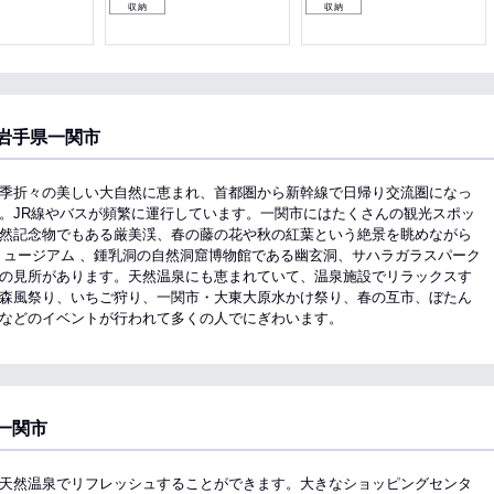
収納
収納
岩手県一関市
季折々の美しい大自然に恵まれ、首都圏から新幹線で日帰り交流圏になっ
。JR線やバスが頻繁に運行しています。一関市にはたくさんの観光スポッ
然記念物でもある厳美渓、春の藤の花や秋の紅葉という絶景を眺めながら
ミュージアム 、鍾乳洞の自然洞窟博物館である幽玄洞、サハラガラスパーク
の見所があります。天然温泉にも恵まれていて、温泉施設でリラックスす
森風祭り、いちご狩り、一関市・大東大原水かけ祭り、春の互市、ぼたん
などのイベントが行われて多くの人でにぎわいます。
一関市
天然温泉でリフレッシュすることができます。大きなショッピングセンタ