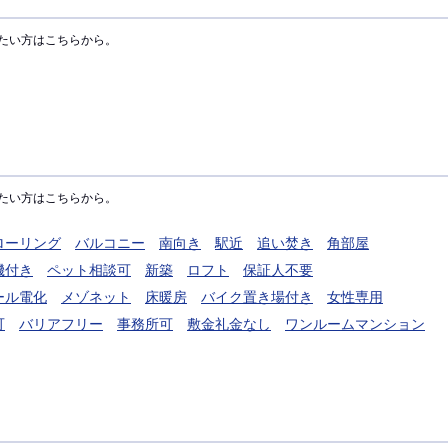
たい方はこちらから。
たい方はこちらから。
ローリング
バルコニー
南向き
駅近
追い焚き
角部屋
機付き
ペット相談可
新築
ロフト
保証人不要
ール電化
メゾネット
床暖房
バイク置き場付き
女性専用
可
バリアフリー
事務所可
敷金礼金なし
ワンルームマンション