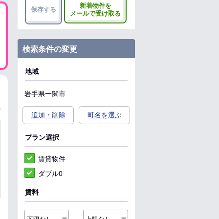
新着物件を
保存する
メールで受け取る
検索条件の変更
地域
岩手県
一関市
追加・削除
町名を選ぶ
プラン選択
賃貸物件
ダブル0
賃料