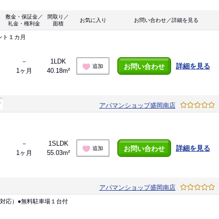
敷金・保証金／
間取り／
お気に入り
お問い合わせ／詳細を見る
礼金・権利金
面積
ント１カ月
－
1LDK
詳細を見る
お問い合わせ
追加
1ヶ月
40.18m²
マ
アパマンショップ盛岡南店
－
1SLDK
詳細を見る
お問い合わせ
追加
1ヶ月
55.03m²
アパマンショップ盛岡南店
対応）●無料駐車場１台付