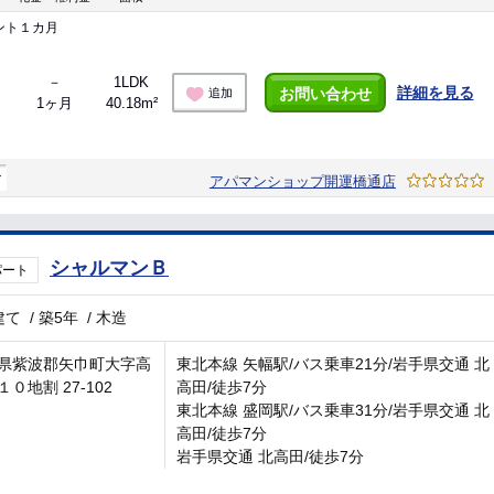
ント１カ月
－
1LDK
詳細を見る
お問い合わせ
追加
1ヶ月
40.18m²
マ
アパマンショップ開運橋通店
シャルマンＢ
パート
建て
/
築5年
/
木造
県紫波郡矢巾町大字高
東北本線 矢幅駅/バス乗車21分/岩手県交通 北
０地割 27-102
高田/徒歩7分
東北本線 盛岡駅/バス乗車31分/岩手県交通 北
高田/徒歩7分
岩手県交通 北高田/徒歩7分