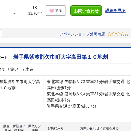
－
1K
詳細を見る
お問い合わせ
追加
－
33.78m²
マ
アパマンショップ盛岡南店
岩手県紫波郡矢巾町大字高田第１０地割
パート
建て
/
築5年
/
木造
県紫波郡矢巾町大字高
東北本線 矢幅駅/バス乗車21分/岩手県交通 北
１０地割
高田/徒歩7分
東北本線 盛岡駅/バス乗車31分/岩手県交通 北
高田/徒歩7分
岩手県交通 北高田/徒歩7分
敷金・保証金／
間取り／
お気に入り
お問い合わせ／詳細を見る
礼金・権利金
面積