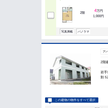
4
万円
2階
1,000円
写真満載
パノラマ
ア
2階
岩手
割 5
この建物の物件をすべて選択