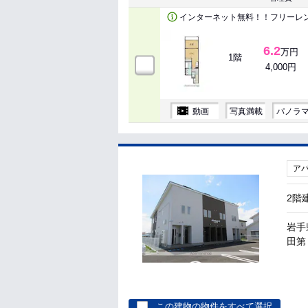
インターネット無料！！フリーレ
6.2
万円
1階
4,000円
動画
写真満載
パノラ
ア
2階
岩手
田第１
この建物の物件をすべて選択