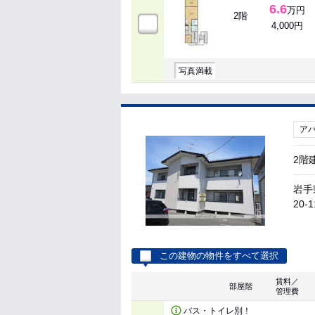
6.6
万円
2階
4,000円
写真満載
ア
2階
岩手
20-1
この建物の物件をすべて選択
賃料／
部屋階
管理費
バス・トイレ別！