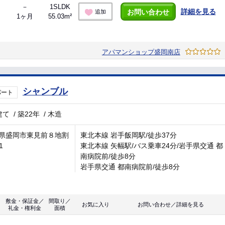
－
1SLDK
詳細を見る
お問い合わせ
追加
1ヶ月
55.03m²
アパマンショップ盛岡南店
シャンブル
パート
建て
/
築22年
/
木造
県盛岡市東見前８地割
東北本線 岩手飯岡駅/徒歩37分
1
東北本線 矢幅駅/バス乗車24分/岩手県交通 都
南病院前/徒歩8分
岩手県交通 都南病院前/徒歩8分
敷金・保証金／
間取り／
お気に入り
お問い合わせ／詳細を見る
礼金・権利金
面積