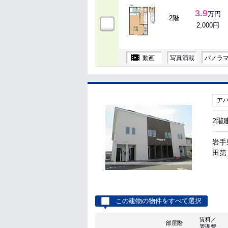
3.9
万円
2階
2,000円
動画
写真満載
パノラ
ア
2階
岩手
田第
この建物の物件をすべて選択
賃料／
部屋階
管理費