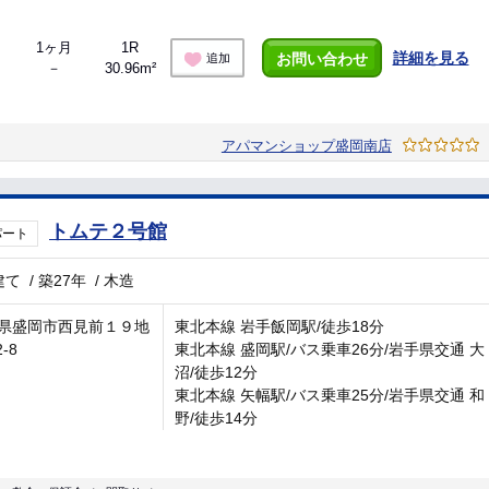
1ヶ月
1R
詳細を見る
お問い合わせ
追加
－
30.96m²
アパマンショップ盛岡南店
トムテ２号館
パート
建て
/
築27年
/
木造
県盛岡市西見前１９地
東北本線 岩手飯岡駅/徒歩18分
2-8
東北本線 盛岡駅/バス乗車26分/岩手県交通 大
沼/徒歩12分
東北本線 矢幅駅/バス乗車25分/岩手県交通 和
野/徒歩14分