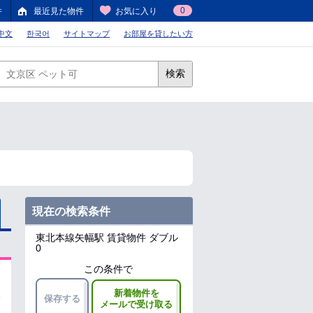
0
件
最近見た物件
お気に入り
中文
한국어
サイトマップ
お部屋を貸したい方
検索
現在の検索条件
東北本線矢幅駅
賃貸物件 ダブル
0
この条件で
新着物件を
保存する
メールで受け取る