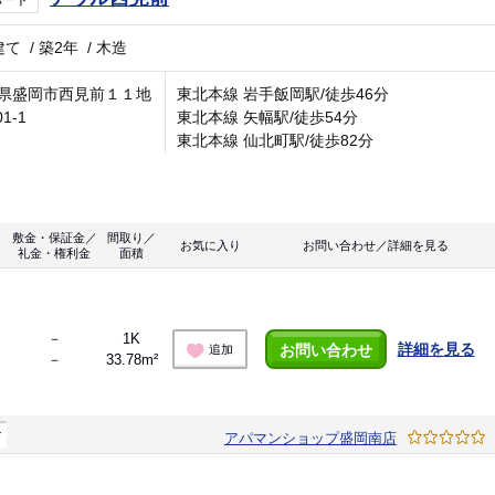
パート
建て
/
築2年
/
木造
県盛岡市西見前１１地
東北本線 岩手飯岡駅/徒歩46分
01-1
東北本線 矢幅駅/徒歩54分
東北本線 仙北町駅/徒歩82分
敷金・保証金／
間取り／
お気に入り
お問い合わせ／詳細を見る
礼金・権利金
面積
－
1K
詳細を見る
お問い合わせ
追加
－
33.78m²
マ
アパマンショップ盛岡南店