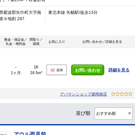
県紫波郡矢巾町大字南
東北本線 矢幅駅/徒歩13分
第９地割 287
敷金・保証金／
間取り／
お気に入り
お問い合わせ／詳細を見る
礼金・権利金
面積
－
1K
詳細を見る
お問い合わせ
追加
1ヶ月
24.5m²
アパマンショップ盛岡南店
並び順
アウル西見前