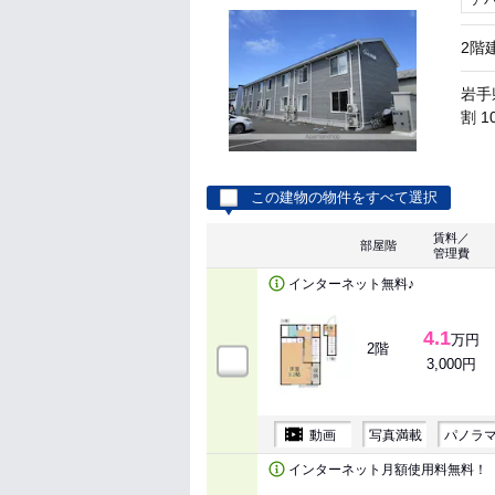
ア
2階
岩手
割 1
この建物の物件をすべて選択
賃料／
部屋階
管理費
インターネット無料♪
4.1
万円
2階
3,000円
動画
写真満載
パノラ
インターネット月額使用料無料！