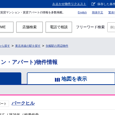
おまかせ物件リクエスト
保存した条
。賃貸マンション・賃貸アパートの情報を多数掲載。
English
簡体中文
繁体
OME
店舗検索
電話で相談
フリーワード検索
から探す
東北本線の駅を探す
矢幅駅の周辺物件
ョン・アパート)物件情報
地図を表示
パークヒル
パート
建て
/
築25年
/
軽量鉄骨