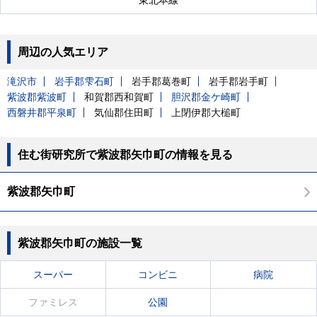
東北本線
周辺の人気エリア
滝沢市
岩手郡雫石町
岩手郡葛巻町
岩手郡岩手町
紫波郡紫波町
和賀郡西和賀町
胆沢郡金ケ崎町
西磐井郡平泉町
気仙郡住田町
上閉伊郡大槌町
住む街研究所で紫波郡矢巾町の情報を見る
紫波郡矢巾町
紫波郡矢巾町の施設一覧
スーパー
コンビニ
病院
ファミレス
公園