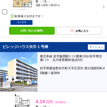
敷 － / 礼 －
2階 / 2DK / 39.67㎡
駐車場２台付きです！
パノラマ
お問い合わせ(無料)
お気に入り
ビレッジハウス矢巾１号棟
マンション
東北本線 岩手飯岡駅/バス乗車13分/岩手県交
通バス 北川保育園前/徒歩5分
岩手県紫波郡矢巾町大字広宮沢 第11地割506-4
5階建 / 築38年
4.14
万円
（管理費等－）
敷 － / 礼 －