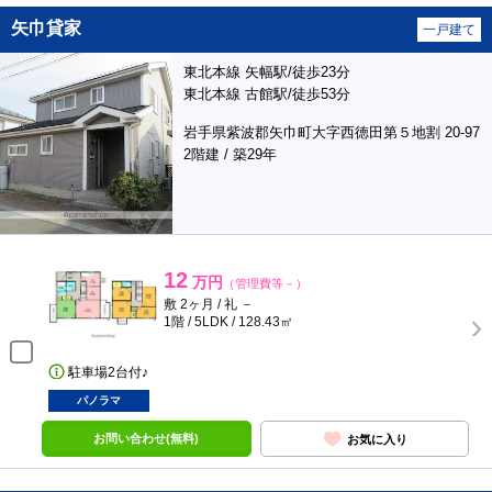
矢巾貸家
一戸建て
東北本線 矢幅駅/徒歩23分
東北本線 古館駅/徒歩53分
岩手県紫波郡矢巾町大字西徳田第５地割 20-97
2階建 / 築29年
12
万円
（管理費等－）
敷 2ヶ月 / 礼 －
1階 / 5LDK / 128.43㎡
駐車場2台付♪
パノラマ
お問い合わせ(無料)
お気に入り