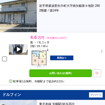
岩手県紫波郡矢巾町大字南矢幅第９地割 290
2階建 / 築24年
4.6
万円
（管理費等4,000円）
敷 － / 礼 1ヶ月
2階 / 2K / 36㎡
動画あり
お問い合わせ(無料)
駐車場1台無料、矢幅駅まで徒歩約12分♪
ドルフィン
アパート
東北本線 矢幅駅/徒歩35分