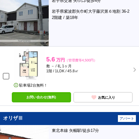
岩手県交通 矢巾口/徒歩4分
岩手県紫波郡矢巾町大字藤沢第６地割 36-2
2階建 / 築18年
5.6
万円
（管理費等4,500円）
敷 － / 礼 1ヶ月
1階 / 1LDK / 45.8㎡
駐車場2台無料！
お問い合わせ(無料)
お気に入り
オリザⅢ
アパート
東北本線 矢幅駅/徒歩17分