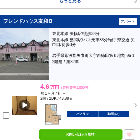
もっと見る
フレンドハウス友和Ｂ
アパート
東北本線 矢幅駅/徒歩33分
東北本線 盛岡駅/バス乗車33分/岩手県交通 矢
巾口/徒歩3分
岩手県紫波郡矢巾町大字西徳田第５地割 96-1
2階建 / 築32年
4.6
万円
（管理費等1,000円）
敷 1ヶ月 / 礼 －
2階 / 2DK / 43.88㎡
パノラマ
動画あり
お問い合わせ(無料)