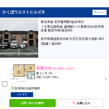
かくぼウエストヒルズＢ
アパート
東北本線 岩手飯岡駅/徒歩46分
ＪＲ東北新幹線 盛岡駅/バス乗車33分/岩手県
交通 観音寺前/徒歩8分
岩手県紫波郡矢巾町大字広宮沢第５地割 403
2階建 / 築19年
4.8
万円
（管理費等1,000円）
敷 1ヶ月 / 礼 －
2階 / 1LDK / 40㎡
駐車場2台縦列無料
パノラマ
お問い合わせ(無料)
お気に入り