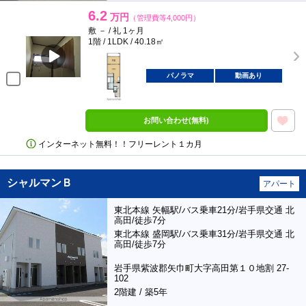
6.2
万円
（管理費等4,000円）
敷 － / 礼 1ヶ月
1階 / 1LDK / 40.18㎡
パノラマ
動画あり
お問い合わせ(無料)
インターネット無料！！フリーレント１カ月
シャルマンＢ
アパート
東北本線 矢幅駅/バス乗車21分/岩手県交通 北
高田/徒歩7分
東北本線 盛岡駅/バス乗車31分/岩手県交通 北
高田/徒歩7分
岩手県紫波郡矢巾町大字高田第１０地割 27-
102
2階建 / 築5年