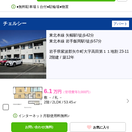
●無料駐車場１台付●駐輪場●物置
チェルシー
アパート
東北本線 矢幅駅/徒歩42分
東北本線 岩手飯岡駅/徒歩57分
岩手県紫波郡矢巾町大字高田第１１地割 23-11
2階建 / 築12年
6.1
万円
（管理費等3,000円）
敷 － / 礼 －
2階 / 2LDK / 53.45㎡
インターネット月額使用料無料♪
お問い合わせ(無料)
お気に入り