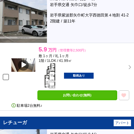
岩手県交通 矢巾口/徒歩7分
岩手県紫波郡矢巾町大字西徳田第４地割 41-2
2階建 / 築11年
5.9
万円
（管理費等2,500円）
敷 1ヶ月 / 礼 1ヶ月
1階 / 1LDK / 41.99㎡
動画あり
お問い合わせ(無料)
駐車場2台無料♪
レチューガ
アパート