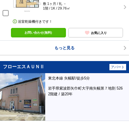
敷 1ヶ月 / 礼 －
1階 / 1K / 29.76㎡
浴室乾燥機付きです！
お問い合わせ(無料)
お気に入り
もっと見る
フローエスＡＵＮⅡ
アパート
東北本線 矢幅駅/徒歩5分
岩手県紫波郡矢巾町大字南矢幅第７地割 526
2階建 / 築20年