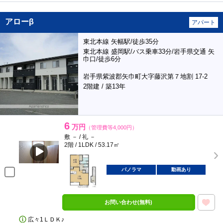
アローβ
アパート
東北本線 矢幅駅/徒歩35分
東北本線 盛岡駅/バス乗車33分/岩手県交通 矢
巾口/徒歩6分
岩手県紫波郡矢巾町大字藤沢第７地割 17-2
2階建 / 築13年
6
万円
（管理費等4,000円）
敷 － / 礼 －
2階 / 1LDK / 53.17㎡
パノラマ
動画あり
お問い合わせ(無料)
広々1ＬＤＫ♪