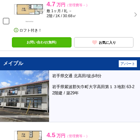
4.7
万円
（管理費等－）
敷 1ヶ月 / 礼 －
2階 / 1K / 30.68㎡
ロフト付き！
お問い合わせ(無料)
お気に入り
メイプル
アパート
岩手県交通 北高田/徒歩8分
岩手県紫波郡矢巾町大字高田第１３地割 63-2
2階建 / 築29年
4.5
万円
（管理費等－）