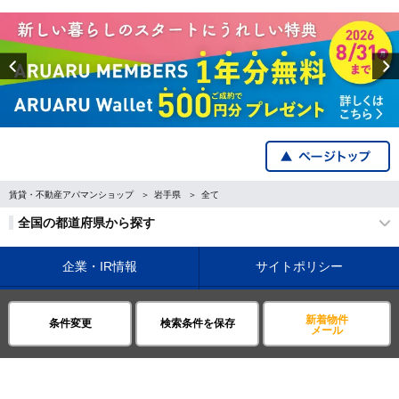
Previous
賃貸・不動産アパマンショップ
岩手県
全て
全国の都道府県から探す
企業・IR情報
サイトポリシー
プライバシーポリシー
運営会社について
新着物件
条件変更
検索条件を保存
メール
©APAMAN Co.,Ltd.