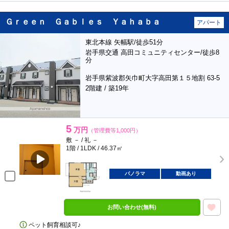
Ｇｒｅｅｎ Ｇａｂｌｅｓ Ｙａｈａｂａ
アパート
東北本線 矢幅駅/徒歩51分
岩手県交通 高田コミュニティセンター/徒歩8
分
岩手県紫波郡矢巾町大字高田第１５地割 63-5
2階建 / 築19年
5
万円
（管理費等1,000円）
敷 － / 礼 －
1階 / 1LDK / 46.37㎡
パノラマ
動画あり
お問い合わせ(無料)
ペット飼育相談可♪