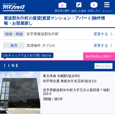
0
0
最近見た物件
お気に入り
保存した条件
メニュー
紫波郡矢巾町の賃貸[賃貸マンション・アパート]物件情
報・お部屋探し
地域・路線
岩手県紫波郡矢巾町
変更する
条件
賃貸物件 ダブル0
変更する
□をチェックでまとめて問い合わせ
物件動画を公開中！
ＩＩＮＥ
マンション
東北本線 矢幅駅/徒歩9分
岩手県交通 東銀矢巾支店前/徒歩1分
岩手県紫波郡矢巾町大字又兵エ新田第７地割
203-3
3階建 / 築1年