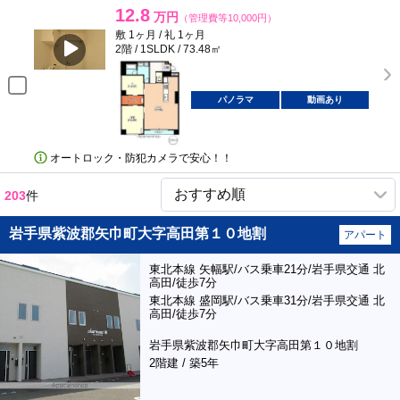
12.8
万円
（管理費等10,000円）
敷 1ヶ月 / 礼 1ヶ月
2階 / 1SLDK / 73.48㎡
パノラマ
動画あり
オートロック・防犯カメラで安心！！
203
件
岩手県紫波郡矢巾町大字高田第１０地割
アパート
東北本線 矢幅駅/バス乗車21分/岩手県交通 北
高田/徒歩7分
東北本線 盛岡駅/バス乗車31分/岩手県交通 北
高田/徒歩7分
岩手県紫波郡矢巾町大字高田第１０地割
2階建 / 築5年