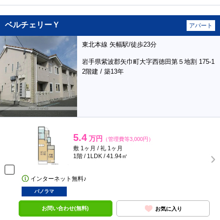
ベルチェリーＹ
アパート
東北本線 矢幅駅/徒歩23分
岩手県紫波郡矢巾町大字西徳田第５地割 175-1
2階建 / 築13年
5.4
万円
（管理費等3,000円）
敷 1ヶ月 / 礼 1ヶ月
1階 / 1LDK / 41.94㎡
インターネット無料♪
パノラマ
お問い合わせ(無料)
お気に入り