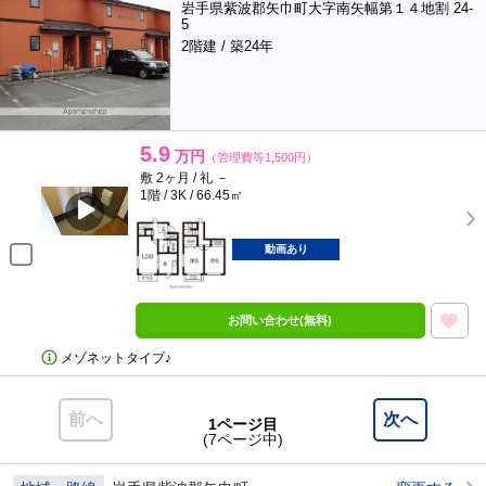
岩手県紫波郡矢巾町大字南矢幅第１４地割 24-
5
2階建 / 築24年
5.9
万円
（管理費等1,500円）
敷 2ヶ月 / 礼 －
1階 / 3K / 66.45㎡
動画あり
お問い合わせ(無料)
メゾネットタイプ♪
前へ
次へ
1ページ目
(7ページ中)