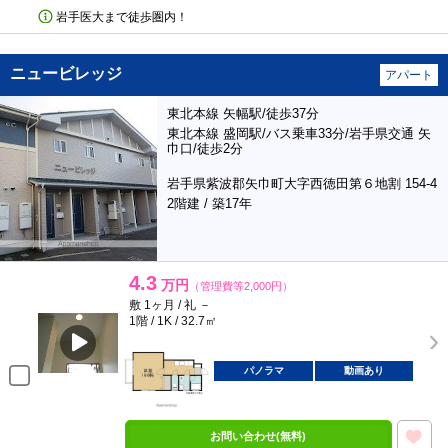
岩手医大まで徒歩圏内！
ニュービレッジ
アパート
東北本線 矢幅駅/徒歩37分
東北本線 盛岡駅/バス乗車33分/岩手県交通 矢
巾口/徒歩2分
岩手県紫波郡矢巾町大字西徳田第６地割 154-4
2階建 / 築17年
4.3
万円
（管理費等2,000円）
敷 1ヶ月 / 礼 －
1階 / 1K / 32.7㎡
パノラマ
動画あり
お問い合わせ(無料)