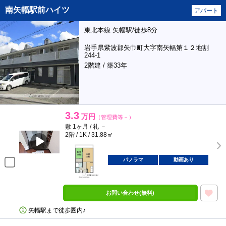
南矢幅駅前ハイツ
アパート
東北本線 矢幅駅/徒歩8分
岩手県紫波郡矢巾町大字南矢幅第１２地割
244-1
2階建 / 築33年
3.3
万円
（管理費等－）
敷 1ヶ月 / 礼 －
2階 / 1K / 31.88㎡
パノラマ
動画あり
お問い合わせ(無料)
矢幅駅まで徒歩圏内♪