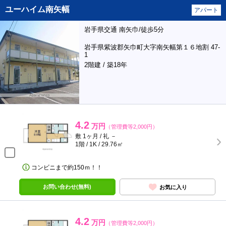
ユーハイム南矢幅
アパート
岩手県交通 南矢巾/徒歩5分
岩手県紫波郡矢巾町大字南矢幅第１６地割 47-
1
2階建 / 築18年
4.2
万円
（管理費等2,000円）
敷 1ヶ月 / 礼 －
1階 / 1K / 29.76㎡
コンビニまで約150ｍ！！
お問い合わせ(無料)
お気に入り
4.2
万円
（管理費等2,000円）