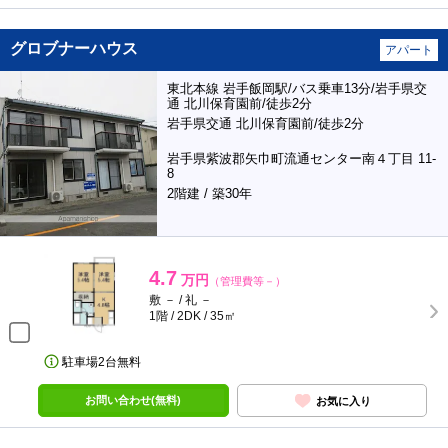
グロブナーハウス
アパート
東北本線 岩手飯岡駅/バス乗車13分/岩手県交
通 北川保育園前/徒歩2分
岩手県交通 北川保育園前/徒歩2分
岩手県紫波郡矢巾町流通センター南４丁目 11-
8
2階建 / 築30年
4.7
万円
（管理費等－）
敷 － / 礼 －
1階 / 2DK / 35㎡
駐車場2台無料
お問い合わせ(無料)
お気に入り