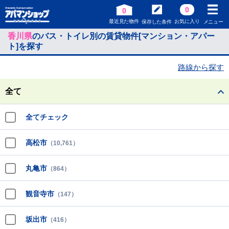
0
0
最近見た物件
お気に入り
保存した条件
メニュー
香川県
のバス・トイレ別の賃貸物件[マンション・アパー
ト]を探す
路線から探す
全て
全てチェック
高松市
（10,761）
丸亀市
（864）
観音寺市
（147）
坂出市
（416）