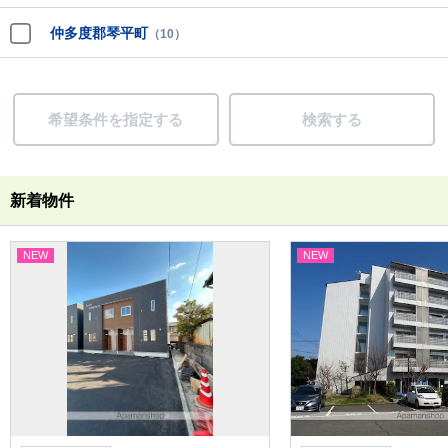
仲多度郡琴平町
（10）
希望条件を指定する
検索する
新着物件
NEW
NEW