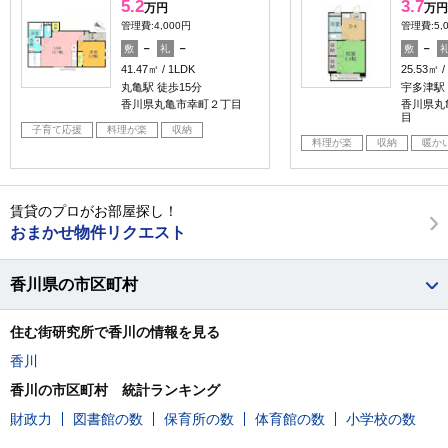
5.2
3.7
万円
万円
管理費:4,000円
管理費:5,
－
－
－
敷
礼
敷
41.47㎡
1LDK
25.53㎡
丸亀駅 徒歩15分
宇多津駅 
香川県丸亀市幸町２丁目
香川県丸
目
子育て応援
料理が楽
収納
料理が楽
収納
暖か
賃貸のプロがお部屋探し！
おまかせ物件リクエスト
香川県の市区町村
住む街研究所で香川の情報を見る
香川
香川の市区町村 統計ランキング
財政力
図書館の数
保育所の数
体育館の数
小学校の数