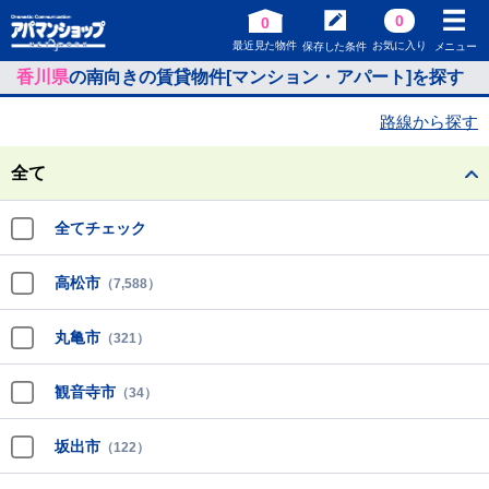
0
0
最近見た物件
お気に入り
保存した条件
メニュー
香川県
の南向きの賃貸物件[マンション・アパート]を探す
路線から探す
全て
全てチェック
高松市
（7,588）
丸亀市
（321）
観音寺市
（34）
坂出市
（122）