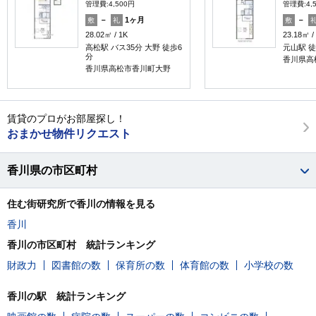
管理費:4,500円
管理費:4,
－
1ヶ月
－
敷
礼
敷
28.02㎡
1K
23.18㎡
高松駅 バス35分 大野 徒歩6
元山駅 徒
分
香川県高
香川県高松市香川町大野
賃貸のプロがお部屋探し！
おまかせ物件リクエスト
香川県の市区町村
住む街研究所で香川の情報を見る
香川
香川の市区町村 統計ランキング
財政力
図書館の数
保育所の数
体育館の数
小学校の数
香川の駅 統計ランキング