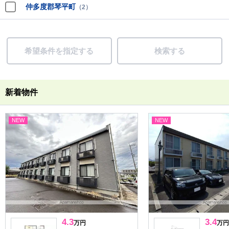
仲多度郡琴平町
（2）
希望条件を指定する
検索する
新着物件
NEW
NEW
4.3
3.4
万円
万円