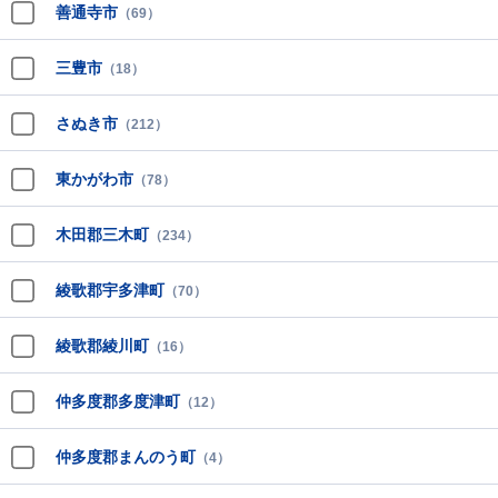
善通寺市
（69）
三豊市
（18）
さぬき市
（212）
東かがわ市
（78）
木田郡三木町
（234）
綾歌郡宇多津町
（70）
綾歌郡綾川町
（16）
仲多度郡多度津町
（12）
仲多度郡まんのう町
（4）