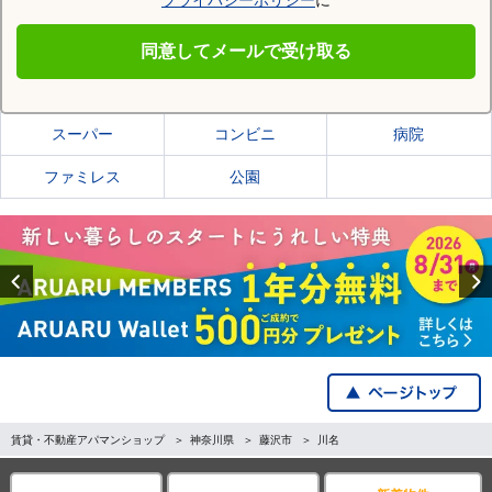
プライバシーポリシー
に
藤沢市
同意してメールで受け取る
藤沢市の施設一覧
スーパー
コンビニ
病院
ファミレス
公園
Previous
賃貸・不動産アパマンショップ
神奈川県
藤沢市
川名
全国の都道府県から探す