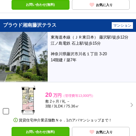
お問い合わせ(無料)
お気に入り
プラウド湘南藤沢テラス
マンション
東海道本線（ＪＲ東日本） 藤沢駅/徒歩12分
江ノ島電鉄 石上駅/徒歩15分
神奈川県藤沢市川名１丁目 3-20
14階建 / 築7年
20
万円
（管理費等13,000円）
敷 2ヶ月 / 礼 －
3階 / 3LDK / 75.36㎡
賃貸住宅仲介業店舗数Ｎｏ．1のアパマンショップまで！
お問い合わせ(無料)
お気に入り