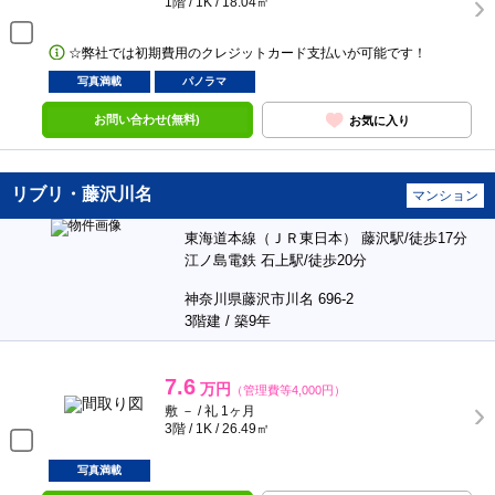
1階 / 1K / 18.04㎡
☆弊社では初期費用のクレジットカード支払いが可能です！
写真満載
パノラマ
お問い合わせ(無料)
お気に入り
リブリ・藤沢川名
マンション
東海道本線（ＪＲ東日本） 藤沢駅/徒歩17分
江ノ島電鉄 石上駅/徒歩20分
神奈川県藤沢市川名 696-2
3階建 / 築9年
7.6
万円
（管理費等4,000円）
敷 － / 礼 1ヶ月
3階 / 1K / 26.49㎡
写真満載