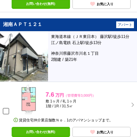
お問い合わせ(無料)
お気に入り
湘南ＡＰＴ１２１
アパート
東海道本線（ＪＲ東日本） 藤沢駅/徒歩11分
江ノ島電鉄 石上駅/徒歩13分
神奈川県藤沢市川名１丁目
2階建 / 築21年
7.6
万円
（管理費等3,000円）
敷 1ヶ月 / 礼 1ヶ月
1階 / 1R / 31.5㎡
賃貸住宅仲介業店舗数Ｎｏ．1のアパマンショップまで。
お問い合わせ(無料)
お気に入り