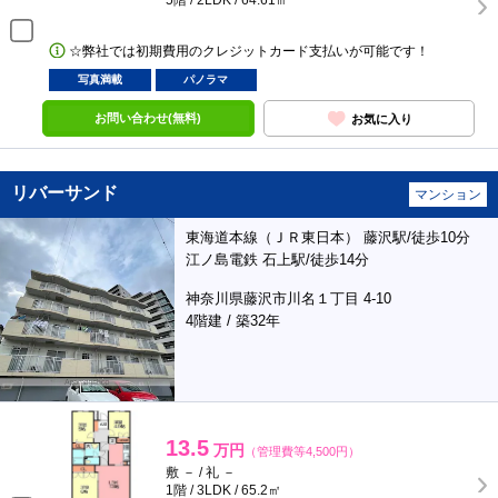
5階 / 2LDK / 64.61㎡
☆弊社では初期費用のクレジットカード支払いが可能です！
写真満載
パノラマ
お問い合わせ(無料)
お気に入り
リバーサンド
マンション
東海道本線（ＪＲ東日本） 藤沢駅/徒歩10分
江ノ島電鉄 石上駅/徒歩14分
神奈川県藤沢市川名１丁目 4-10
4階建 / 築32年
13.5
万円
（管理費等4,500円）
敷 － / 礼 －
1階 / 3LDK / 65.2㎡