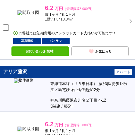
6.2
万円
（管理費等3,000円）
敷 1ヶ月 / 礼 1ヶ月
1階 / 1K / 18.04㎡
☆弊社では初期費用のクレジットカード支払いが可能です！
写真満載
パノラマ
お問い合わせ(無料)
お気に入り
アリア藤沢
アパート
東海道本線（ＪＲ東日本） 藤沢駅/徒歩13分
江ノ島電鉄 石上駅/徒歩12分
神奈川県藤沢市川名２丁目 4-12
3階建 / 築5年
6.2
万円
（管理費等3,000円）
敷 1ヶ月 / 礼 1ヶ月