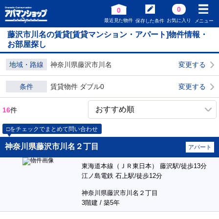
0
0
最近見た物件
お気に入り
保存した条件
メニュー
藤沢市川名の賃貸[賃貸マンション・アパート]物件情報・
お部屋探し
地域・路線
神奈川県藤沢市川名
変更する
条件
賃貸物件 ダブル0
変更する
16
件
□をチェックでまとめて問い合わせ
神奈川県藤沢市川名２丁目
アパート
東海道本線（ＪＲ東日本） 藤沢駅/徒歩13分
江ノ島電鉄 石上駅/徒歩12分
神奈川県藤沢市川名２丁目
3階建 / 築5年