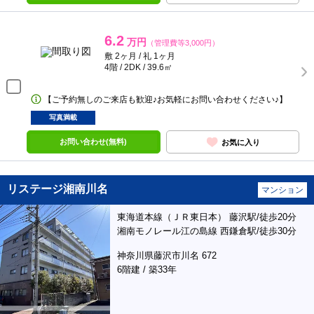
6.2
万円
（管理費等3,000円）
敷 2ヶ月 / 礼 1ヶ月
4階 / 2DK / 39.6㎡
【ご予約無しのご来店も歓迎♪お気軽にお問い合わせください♪】
写真満載
お問い合わせ(無料)
お気に入り
リステージ湘南川名
マンション
東海道本線（ＪＲ東日本） 藤沢駅/徒歩20分
湘南モノレール江の島線 西鎌倉駅/徒歩30分
神奈川県藤沢市川名 672
6階建 / 築33年