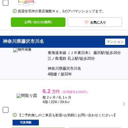
賃貸住宅仲介業店舗数Ｎｏ．1のアパマンショップまで。
お問い合わせ(無料)
お気に入り
神奈川県藤沢市川名
マンション
東海道本線（ＪＲ東日本） 藤沢駅/徒歩16分
江ノ島電鉄 石上駅/徒歩20分
神奈川県藤沢市川名
4階建 / 築32年
6.2
万円
（管理費等3,000円）
敷 2ヶ月 / 礼 1ヶ月
4階 / 2DK / 39.6㎡
【ご予約無しのご来店も歓迎♪お気軽にお問い合わせください♪】
写真満載