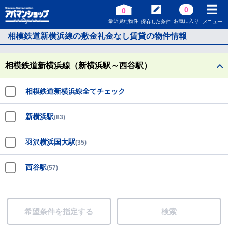
0
0
最近見た物件
お気に入り
保存した条件
メニュー
相模鉄道新横浜線の敷金礼金なし賃貸の物件情報
相模鉄道新横浜線（新横浜駅～西谷駅）
相模鉄道新横浜線全てチェック
新横浜駅
(83)
羽沢横浜国大駅
(35)
西谷駅
(57)
希望条件を指定する
検索