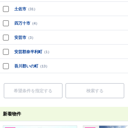
土佐市
（31）
四万十市
（4）
安芸市
（3）
安芸郡奈半利町
（1）
吾川郡いの町
（13）
希望条件を指定する
検索する
新着物件