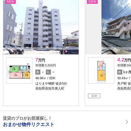
NEW
NEW
7
4.2
万円
万円
管理費:5,000円
管理費:50
－
－
1ヶ
敷
礼
敷
46.98㎡
2DK
30.43㎡
はりまや橋駅 徒歩5分
舟戸駅 徒
高知県高知市唐人町
高知県高
収納
賃貸のプロがお部屋探し！
おまかせ物件リクエスト