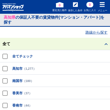
0
0
最近見た物件
お気に入り
保存した条件
メニュー
高知県
の保証人不要の賃貸物件[マンション・アパート]を
探す
路線から探す
全て
全てチェック
高知市
（1,277）
南国市
（180）
香美市
（37）
香南市
（44）