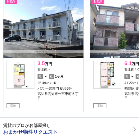
NEW
NEW
3.5
6.1
万円
万円
管理費:－
管理費:4,
－
1ヶ月
－
敷
礼
敷
26.49㎡
1K
41.22㎡
バス 一宮東門 徒歩3分
薊野駅 徒
高知県高知市一宮東町５丁
高知県高
目
目
収納
収納
賃貸のプロがお部屋探し！
おまかせ物件リクエスト