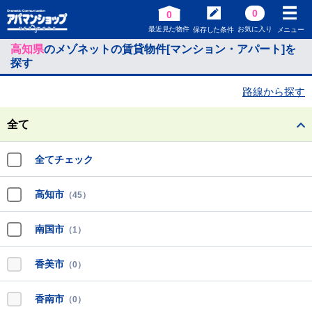
0
0
最近見た物件
お気に入り
保存した条件
メニュー
高知県
のメゾネットの賃貸物件[マンション・アパート]を
探す
路線から探す
全て
全てチェック
高知市
（45）
南国市
（1）
香美市
（0）
香南市
（0）