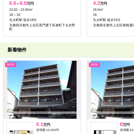
6.6
6.6
4.2
～
万円
万円
22.82～22.82m²
26.5m²
1K～1K
1K
丸太町駅 徒歩18分
丸太町駅 徒歩15分
京都府京都市上京区黒門通下長者町下る吉野
京都府京都市上京区猪熊通
町
新着物件
NEW
NEW
6.1
6
万円
万円
管理費:10,000円
管理費:10