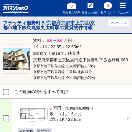
0
0
最近見た物件
お気に入り
保存した条件
メニュー
フラッティ吉野町Ｂ/京都府京都市上京区/京
マンション
都市地下鉄烏丸線丸太町駅の賃貸物件情報
賃料：
6.6
～
6.6
万円
1K～1K / 22.55～22.55m²
3階建て / 築16年 / 鉄骨造
京都府京都市上京区黒門通下長者町下る吉野町 689
京都市地下鉄烏丸線 丸太町駅/徒歩18分
京都市地下鉄東西線 二条駅/徒歩14分
京都市地下鉄烏丸線 今出川駅/徒歩22分
この建物の物件をすべて選択
6
万円
（管理費等6,000円）
敷 － / 礼 1.5ヶ月
2階 / 1K / 22.55㎡
写真満載
エアコン