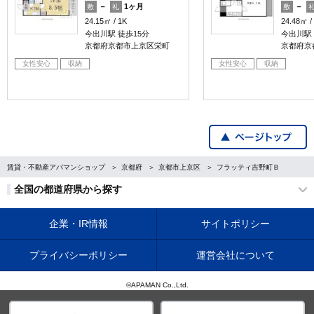
－
1ヶ月
－
敷
礼
敷
24.15㎡
1K
24.48㎡
今出川駅 徒歩15分
今出川駅 
京都府京都市上京区栄町
京都府京
女性安心
収納
女性安心
収納
賃貸・不動産アパマンショップ
京都府
京都市上京区
フラッティ吉野町Ｂ
全国の都道府県から探す
企業・IR情報
サイトポリシー
プライバシーポリシー
運営会社について
©APAMAN Co.,Ltd.