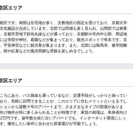
京区エリア
政区です。南部は住宅地が多く、文教地区の指定を受けており、京都大学
文化施設が点在しています。北部では田畑も多く見られ、山間部では林業
、京都市営地下鉄烏丸線などが通っており、京都駅や市内中心部、周辺地
には寺院や神社、庭園などが集まっており、観光スポットで有名です。京
、平安神宮などに観光客が集まります。また、北部には鞍馬寺、修学院離
、桜や紅葉などの風光明媚な景観を楽しめるでしょう。
京区エリア
ころにあり、バス路線も通っているなど、交通手段がしっかりと揃ってい
おり、気軽に訪問できることが、このエリアに住むメリットといえるでし
ションから築数十年のアパートまで、さまざまなタイプの部屋がありま
向け物件が特に多くみられることが特徴です。家賃の相場は、単身者向け
ら12万円です。築年数を経た古いアパートでも、インターネット環境にしっ
す。優先したい条件に合わせた部屋選びが可能でしょう。