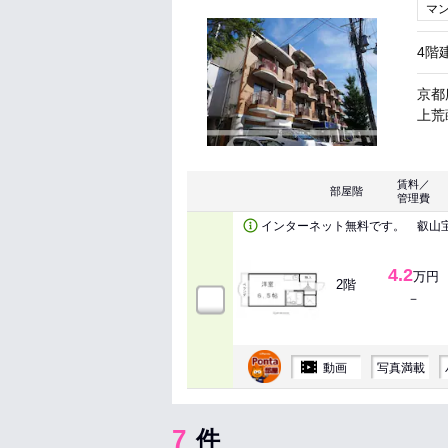
マ
4階
京都
上荒蒔
賃料／
部屋階
管理費
インターネット無料です。 叡山
4.2
万円
2階
－
動画
写真満載
7
件