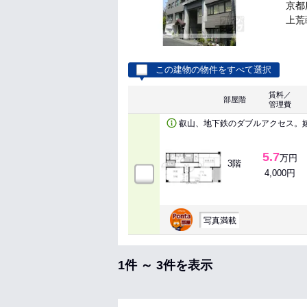
京都
上荒蒔
この建物の物件をすべて選択
賃料／
部屋階
管理費
叡山、地下鉄のダブルアクセス。
5.7
万円
3階
4,000円
写真満載
1件 ～ 3件を表示