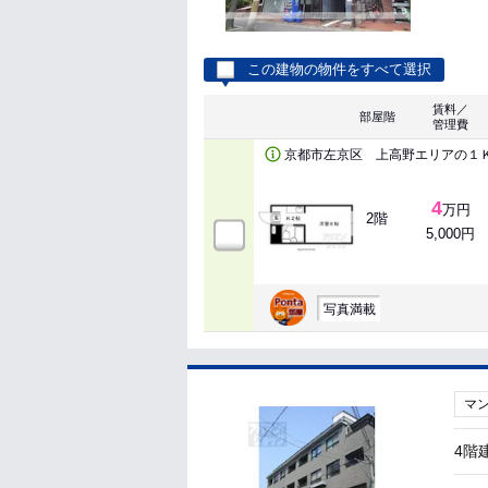
この建物の物件をすべて選択
賃料／
部屋階
管理費
京都市左京区 上高野エリアの１
4
万円
2階
5,000円
写真満載
マ
4階