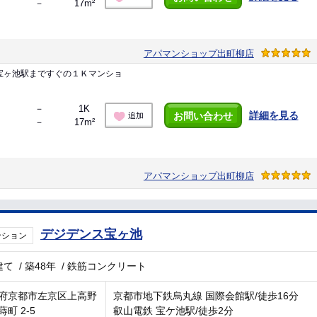
－
17m²
アパマンショップ出町柳店
宝ヶ池駅まですぐの１Ｋマンショ
－
1K
詳細を見る
お問い合わせ
追加
－
17m²
アパマンショップ出町柳店
デジデンス宝ヶ池
ンション
建て
/
築48年
/
鉄筋コンクリート
府京都市左京区上高野
京都市地下鉄烏丸線 国際会館駅/徒歩16分
町 2-5
叡山電鉄 宝ケ池駅/徒歩2分