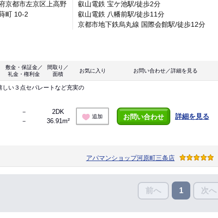
府京都市左京区上高野
叡山電鉄 宝ケ池駅/徒歩2分
町 10-2
叡山電鉄 八幡前駅/徒歩11分
京都市地下鉄烏丸線 国際会館駅/徒歩12分
敷金・保証金／
間取り／
お気に入り
お問い合わせ／詳細を見る
礼金・権利金
面積
嬉しい３点セパレートなど充実の
－
2DK
詳細を見る
お問い合わせ
追加
－
36.91m²
アパマンショップ河原町三条店
前へ
次へ
1