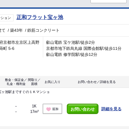
正和フラット宝ヶ池
ンション
建て
/
築43年
/
鉄筋コンクリート
府京都市左京区上高野
叡山電鉄 宝ケ池駅/徒歩2分
町 5-6
京都市地下鉄烏丸線 国際会館駅/徒歩11分
叡山電鉄 修学院駅/徒歩12分
敷金・保証金／
間取り／
お気に入り
お問い合わせ／詳細を見る
礼金・権利金
面積
宝ヶ池駅まですぐの１Ｋマンショ
－
1K
詳細を見る
お問い合わせ
追加
－
17m²