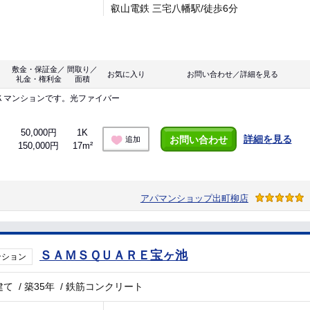
叡山電鉄 三宅八幡駅/徒歩6分
敷金・保証金／
間取り／
お気に入り
お問い合わせ／詳細を見る
礼金・権利金
面積
Ｋマンションです。光ファイバー
50,000円
1K
詳細を見る
お問い合わせ
追加
150,000円
17m²
アパマンショップ出町柳店
ＳＡＭＳＱＵＡＲＥ宝ヶ池
ンション
建て
/
築35年
/
鉄筋コンクリート