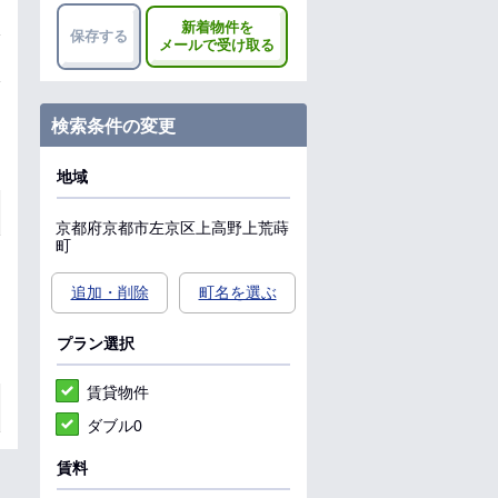
新着物件を
保存する
メールで受け取る
検索条件の変更
地域
京都府
京都市左京区
上高野上荒蒔
町
追加・削除
町名を選ぶ
プラン選択
賃貸物件
ダブル0
賃料