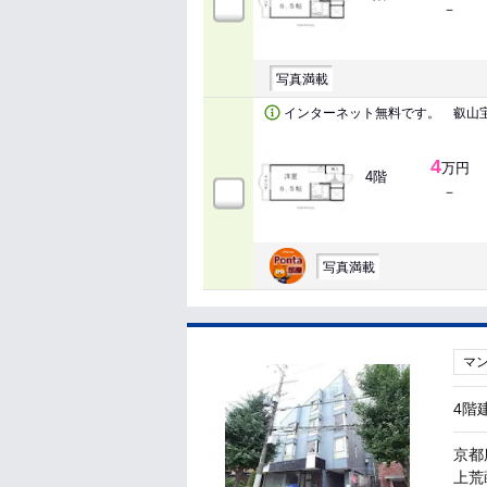
－
写真満載
インターネット無料です。 叡山
4
万円
4階
－
写真満載
マ
4階
京都
上荒蒔