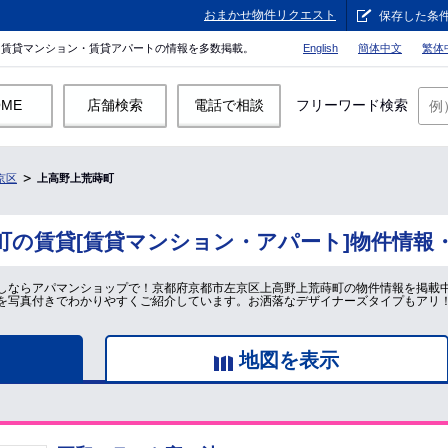
おまかせ物件リクエスト
保存した条
。賃貸マンション・賃貸アパートの情報を多数掲載。
English
簡体中文
繁体
OME
店舗検索
電話で相談
フリーワード検索
京区
上高野上荒蒔町
町の賃貸[賃貸マンション・アパート]物件情報
しならアパマンショップで！京都府京都市左京区上高野上荒蒔町の物件情報を掲載
を写真付きでわかりやすくご紹介しています。お洒落なデザイナーズタイプもアリ
地図を表示