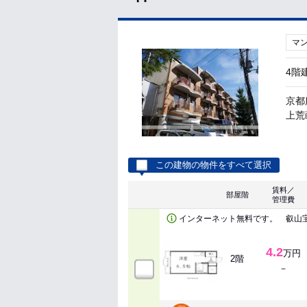
マ
4階
京都
上荒蒔
この建物の物件をすべて選択
賃料／
部屋階
管理費
インターネット無料です。 叡山
4.2
万円
2階
－