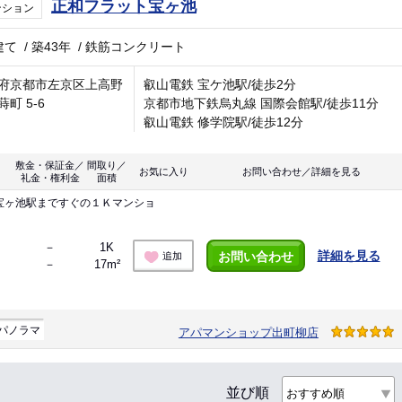
正和フラット宝ヶ池
ンション
建て
/
築43年
/
鉄筋コンクリート
府京都市左京区上高野
叡山電鉄 宝ケ池駅/徒歩2分
町 5-6
京都市地下鉄烏丸線 国際会館駅/徒歩11分
叡山電鉄 修学院駅/徒歩12分
敷金・保証金／
間取り／
お気に入り
お問い合わせ／詳細を見る
礼金・権利金
面積
宝ヶ池駅まですぐの１Ｋマンショ
－
1K
詳細を見る
お問い合わせ
追加
－
17m²
パノラマ
アパマンショップ出町柳店
並び順