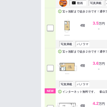
動画
写真満載
宝ヶ池駅まで徒歩２分です！通学
3.5
万円
4階
－
写真満載
パノラマ
宝ヶ池駅まで徒歩２分です！通学
3.6
万円
4階
－
写真満載
パノラマ
NEW
インターネット無料です。 叡山
4.2
万円
4階