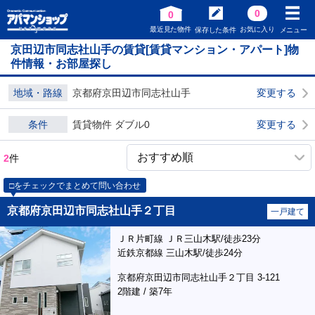
0
0
最近見た物件
お気に入り
保存した条件
メニュー
京田辺市同志社山手の賃貸[賃貸マンション・アパート]物
件情報・お部屋探し
地域・路線
京都府京田辺市同志社山手
変更する
条件
賃貸物件 ダブル0
変更する
2
件
□をチェックでまとめて問い合わせ
京都府京田辺市同志社山手２丁目
一戸建て
ＪＲ片町線 ＪＲ三山木駅/徒歩23分
近鉄京都線 三山木駅/徒歩24分
京都府京田辺市同志社山手２丁目 3-121
2階建 / 築7年