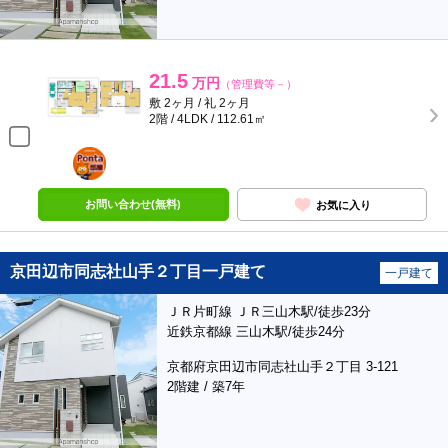
21.5
万円
（管理費等－）
敷 2ヶ月 / 礼 2ヶ月
2階 / 4LDK / 112.61㎡
ポンタ
部屋
お問い合わせ(無料)
お気に入り
京田辺市同志社山手２丁目一戸建て
一戸建て
ＪＲ片町線 ＪＲ三山木駅/徒歩23分
近鉄京都線 三山木駅/徒歩24分
京都府京田辺市同志社山手２丁目 3-121
2階建 / 築7年