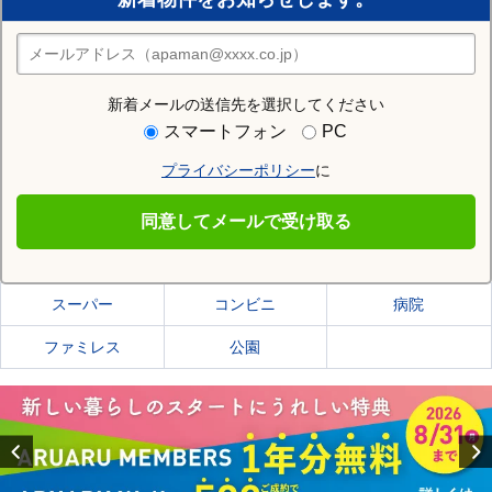
住みたい街の店舗を探す
店舗検索
新着メールの送信先を選択してください
住む街研究所で京田辺市の情報を見る
スマートフォン
PC
プライバシーポリシー
に
京田辺市
同意してメールで受け取る
京田辺市の施設一覧
スーパー
コンビニ
病院
ファミレス
公園
Previous