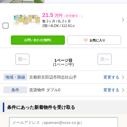
21.5
万円
（管理費等－）
敷 2ヶ月 / 礼 2ヶ月
2階 / 4LDK / 112.61㎡
お問い合わせ(無料)
お気に入り
前へ
次へ
1ページ目
(1ページ中)
地域・路線
京都府京田辺市同志社山手
変更する
条件
賃貸物件 ダブル0
変更する
条件にあった新着物件を受け取る