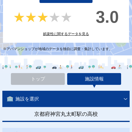
3.0
★★★★★
★★★★★
娯楽性に関するデータを見る
※アパマンショップが地域のデータを独自に調査・集計しています。
トップ
施設情報
施設を選択
京都府神宮丸太町駅の高校