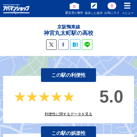
0
0
最近見た物件
お気に入り
保存した条件
メニュー
京阪鴨東線
神宮丸太町駅の高校
この駅の利便性
5.0
★★★★★
★★★★★
利便性に関するデータを見る
この駅の娯楽性