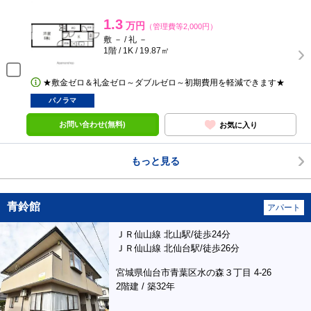
1.3
万円
（管理費等2,000円）
敷 － / 礼 －
1階 / 1K / 19.87㎡
★敷金ゼロ＆礼金ゼロ～ダブルゼロ～初期費用を軽減できます★
パノラマ
お問い合わせ(無料)
お気に入り
もっと見る
青鈴館
アパート
ＪＲ仙山線 北山駅/徒歩24分
ＪＲ仙山線 北仙台駅/徒歩26分
宮城県仙台市青葉区水の森３丁目 4-26
2階建 / 築32年