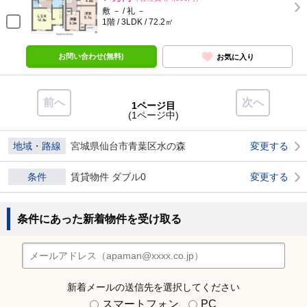
敷 － / 礼 －
1階 / 3LDK / 72.2㎡
お問い合わせ(無料)
お気に入り
前へ
次へ
1ページ目
(1ページ中)
地域・路線
宮城県仙台市青葉区水の森
変更する
条件
賃貸物件 ダブル0
変更する
条件にあった新着物件を受け取る
新着メールの送信先を選択してください
スマートフォン
PC