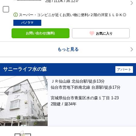
2階 / 1LDK / 36.12㎡
スーパー・コンビニが近くお買い物に便利♪２階の洋室１ＬＤＫ◎
パノラマ
お問い合わせ(無料)
お気に入り
もっと見る
サニーライフ水の森
アパート
ＪＲ仙山線 北仙台駅/徒歩13分
仙台市営地下鉄南北線 台原駅/徒歩17分
宮城県仙台市青葉区水の森１丁目 1-23
2階建 / 築34年