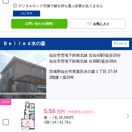
デジタルロック完備で鍵を持ち運ぶ必要がありません
パノラマ
お問い合わせ(無料)
お気に入り
Ｂｅｌｌｅｄ水の森
アパート
仙台市営地下鉄南北線 北仙台駅/徒歩20分
仙台市営地下鉄南北線 台原駅/徒歩28分
宮城県仙台市青葉区水の森１丁目 27-24
2階建 / 築10年
NEW
5.55
万円
（管理費等2,300円）
敷 － / 礼 65,500円
1階 / 1K / 31.79㎡