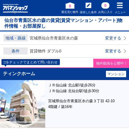
0
0
最近見た物件
お気に入り
保存した条件
メニュー
仙台市青葉区水の森の賃貸[賃貸マンション・アパート]物
件情報・お部屋探し
地域・路線
宮城県仙台市青葉区水の森
変更する
条件
賃貸物件 ダブル0
変更する
□をチェックでまとめて問い合わせ
物件動画を公開中！
ティンクホーム
マンション
ＪＲ仙山線 北山駅/徒歩26分
ＪＲ仙山線 北仙台駅/徒歩30分
宮城県仙台市青葉区水の森３丁目 42-10
4階建 / 築16年