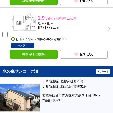
お問い合わせ(無料)
お気に入り
1.9
万円
（管理費等2,000円）
敷 － / 礼 －
1階 / 1K / 21.5㎡
お部屋に窓が２面ある明るいお部屋♪
パノラマ
お問い合わせ(無料)
お気に入り
水の森サンコーポⅡ
アパート
ＪＲ仙山線 北山駅/徒歩28分
ＪＲ仙山線 北仙台駅/徒歩31分
宮城県仙台市青葉区水の森３丁目 20-12
2階建 / 築21年