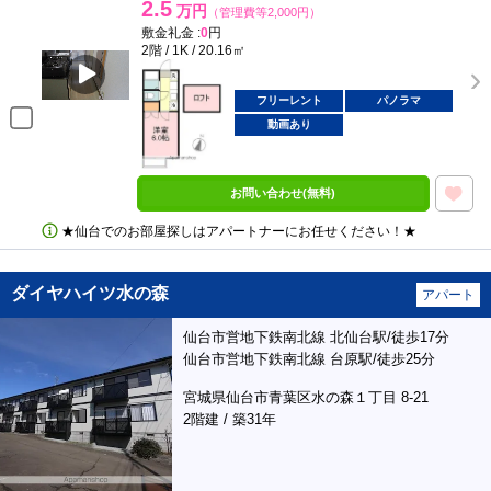
2.5
万円
（管理費等2,000円）
敷金礼金 :
0
円
2階 / 1K / 20.16㎡
フリーレント
パノラマ
動画あり
お問い合わせ(無料)
★仙台でのお部屋探しはアパートナーにお任せください！★
ダイヤハイツ水の森
アパート
仙台市営地下鉄南北線 北仙台駅/徒歩17分
仙台市営地下鉄南北線 台原駅/徒歩25分
宮城県仙台市青葉区水の森１丁目 8-21
2階建 / 築31年