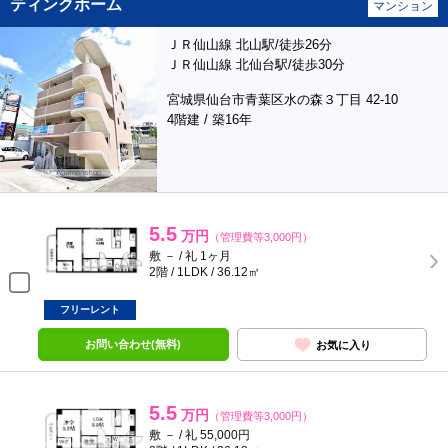
ティンクホーム
マンション
ＪＲ仙山線 北山駅/徒歩26分
ＪＲ仙山線 北仙台駅/徒歩30分
宮城県仙台市青葉区水の森３丁目 42-10
4階建 / 築16年
5.5
万円
（管理費等3,000円）
敷 － / 礼 1ヶ月
2階 / 1LDK / 36.12㎡
フリーレント
お問い合わせ(無料)
お気に入り
5.5
万円
（管理費等3,000円）
敷 － / 礼 55,000円