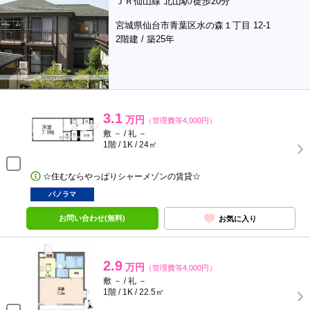
ＪＲ仙山線 北山駅/徒歩20分
宮城県仙台市青葉区水の森１丁目 12-1
2階建 / 築25年
3.1
万円
（管理費等4,000円）
敷 － / 礼 －
1階 / 1K / 24㎡
☆住むならやっぱりシャーメゾンの賃貸☆
パノラマ
お問い合わせ(無料)
お気に入り
2.9
万円
（管理費等4,000円）
敷 － / 礼 －
1階 / 1K / 22.5㎡