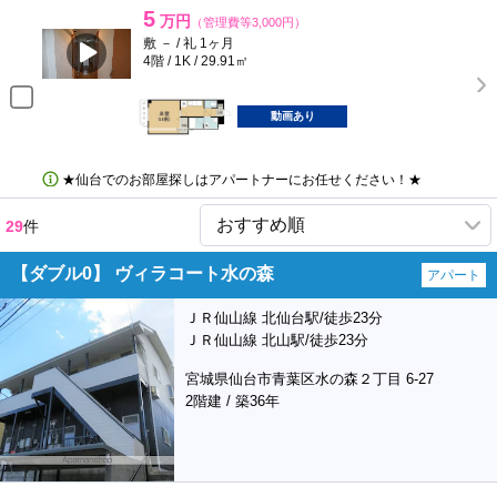
5
万円
（管理費等3,000円）
敷 － / 礼 1ヶ月
4階 / 1K / 29.91㎡
動画あり
★仙台でのお部屋探しはアパートナーにお任せください！★
29
件
【ダブル0】 ヴィラコート水の森
アパート
ＪＲ仙山線 北仙台駅/徒歩23分
ＪＲ仙山線 北山駅/徒歩23分
宮城県仙台市青葉区水の森２丁目 6-27
2階建 / 築36年