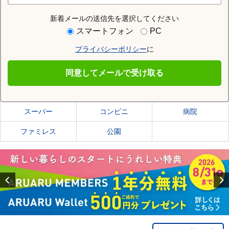
新着メールの送信先を選択してください
住む街研究所で仙台市青葉区の情報を見る
スマートフォン
PC
プライバシーポリシー
に
仙台市青葉区
同意してメールで受け取る
仙台市青葉区の施設一覧
スーパー
コンビニ
病院
ファミレス
公園
Previous