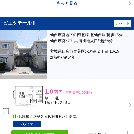
もっと見る
ピエタテールⅡ
アパート
仙台市営地下鉄南北線 北仙台駅/徒歩23分
仙台市営バス 共済団地入口/徒歩5分
宮城県仙台市青葉区水の森２丁目 18-15
2階建 / 築34年
1.9
万円
（管理費等2,000円）
敷 － / 礼 －
1階 / 1K / 21.5㎡
お部屋に窓が２面ある明るいお部屋♪
パノラマ