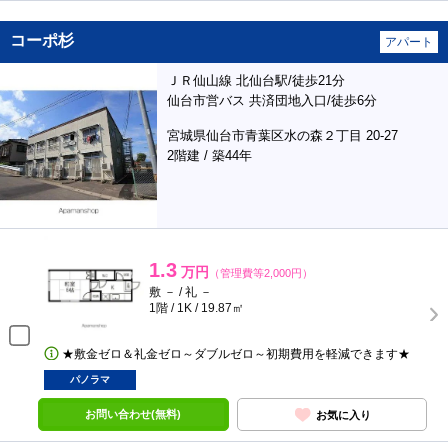
コーポ杉
アパート
ＪＲ仙山線 北仙台駅/徒歩21分
仙台市営バス 共済団地入口/徒歩6分
宮城県仙台市青葉区水の森２丁目 20-27
2階建 / 築44年
1.3
万円
（管理費等2,000円）
敷 － / 礼 －
1階 / 1K / 19.87㎡
★敷金ゼロ＆礼金ゼロ～ダブルゼロ～初期費用を軽減できます★
パノラマ
お問い合わせ(無料)
お気に入り