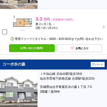
3.3
万円
（管理費等2,000円）
敷 2ヶ月 / 礼 －
2階 / 1K / 29.23㎡
専用フリーフリダイヤル・0800－829-0633までお問い合わせ下さい
お問い合わせ(無料)
お気に入り
コーポ水の森
アパート
ＪＲ仙山線 北仙台駅/徒歩16分
仙台市営地下鉄南北線 台原駅/徒歩22分
宮城県仙台市青葉区水の森１丁目 7-5
2階建 / 築39年