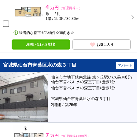
4
万円
（管理費等－）
敷 － / 礼 －
1階 / 1LDK / 36.36㎡
経済的な都市ガス物件☆南向き☆
お問い合わせ(無料)
お気に入り
宮城県仙台市青葉区水の森３丁目
アパート
仙台市営地下鉄南北線 旭ヶ丘駅/バス乗車8分/
仙台市営バス 水の森三丁目/徒歩1分
仙台市営バス 水の森三丁目/徒歩1分
宮城県仙台市青葉区水の森３丁目
2階建 / 築26年
7
万円
（管理費等4,000円）