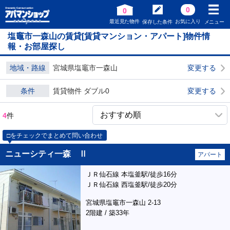
0
0
最近見た物件
お気に入り
保存した条件
メニュー
塩竈市一森山の賃貸[賃貸マンション・アパート]物件情
報・お部屋探し
地域・路線
宮城県塩竈市一森山
変更する
条件
賃貸物件 ダブル0
変更する
4
件
□をチェックでまとめて問い合わせ
ニューシティ一森 Ⅱ
アパート
ＪＲ仙石線 本塩釜駅/徒歩16分
ＪＲ仙石線 西塩釜駅/徒歩20分
宮城県塩竈市一森山 2-13
2階建 / 築33年