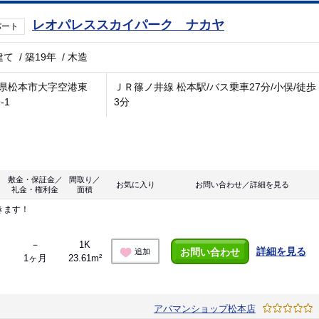
レオパレススカイパーク ナカヤ
パート
建て
/
築19年
/
木造
県松本市大字空港東
ＪＲ篠ノ井線 松本駅/バス乗車27分/小俣/徒歩
-1
3分
敷金・保証金／
間取り／
お気に入り
お問い合わせ／詳細を見る
礼金・権利金
面積
きます！
－
1K
詳細を見る
お問い合わせ
追加
1ヶ月
23.61m²
アパマンショップ松本店