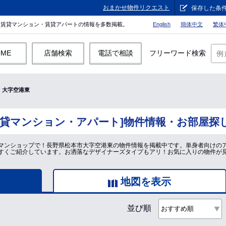
おまかせ物件リクエスト
保存した条
。賃貸マンション・賃貸アパートの情報を多数掲載。
English
簡体中文
繁体
OME
店舗検索
電話で相談
フリーワード検索
大字空港東
賃貸マンション・アパート]物件情報・お部屋探
マンショップで！長野県松本市大字空港東の物件情報を掲載中です。単身者向けの
すくご紹介しています。お洒落なデザイナーズタイプもアリ！お気に入りの物件が
地図を表示
並び順