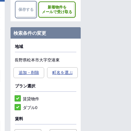
新着物件を
保存する
メールで受け取る
検索条件の変更
地域
長野県
松本市
大字空港東
追加・削除
町名を選ぶ
プラン選択
賃貸物件
ダブル0
賃料