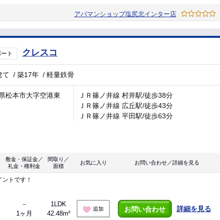
アパマンショップ塩尻北インター店
クレスコ
パート
建て
/
築17年
/
軽量鉄骨
県松本市大字空港東
ＪＲ篠ノ井線 村井駅/徒歩38分
ＪＲ篠ノ井線 広丘駅/徒歩43分
ＪＲ篠ノ井線 平田駅/徒歩63分
敷金・保証金／
間取り／
お気に入り
お問い合わせ／詳細を見る
礼金・権利金
面積
イントです！
－
1LDK
詳細を見る
お問い合わせ
追加
1ヶ月
42.48m²