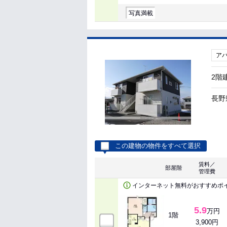
写真満載
ア
2階
長野
この建物の物件をすべて選択
賃料／
部屋階
管理費
インターネット無料がおすすめポ
5.9
万円
1階
3,900円