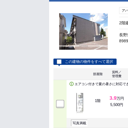
ア
2階
長野
8989
この建物の物件をすべて選択
賃料／
部屋階
管理費
エアコン付きで夏の暑さに対応で
3.9
万円
1階
5,500円
写真満載