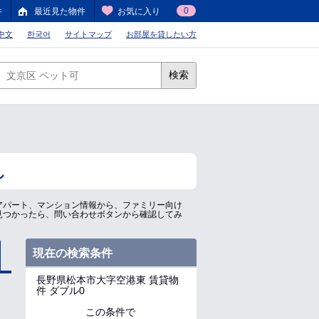
0
件
最近見た物件
お気に入り
中文
한국어
サイトマップ
お部屋を貸したい方
検索
し
アパート、マンション情報から、ファミリー向け
見つかったら、問い合わせボタンから確認してみ
現在の検索条件
長野県松本市大字空港東
賃貸物
件 ダブル0
この条件で