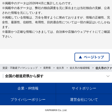
※掲載中のデータは2026年4月に集計したものです。
※掲載中の各データは、弊社の独自調査を元に算出または当社独自の見解、公表
された情報を元にしています。
※掲載している情報は、万全を期すように努めておりますが、情報の正確性、完
全性、最新性、信頼性、有用性、目的適合性については一切の保証はいたしかね
ます。
※最新かつ正確な情報につきましては、自治体や店舗のウェブサイトにてご確認
下さい。
賃貸・不動産アパマンショップ
長野県
佐久市
佐久市の地域情報
佐久市のファ
全国の都道府県から探す
企業・IR情報
サイトポリシー
プライバシーポリシー
運営会社について
©APAMAN Co.,Ltd.