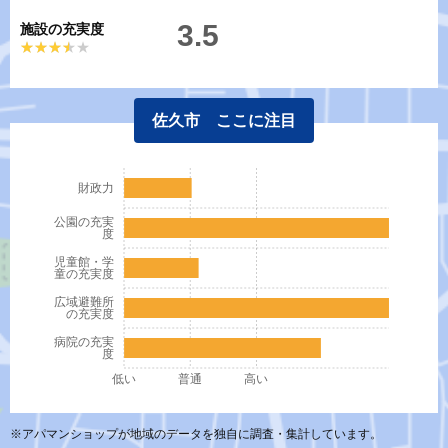
3.5
施設の充実度
★★★★★
★★★★★
佐久市 ここに注目
財政力
公園の充実
度
児童館・学
童の充実度
広域避難所
の充実度
病院の充実
度
低い
普通
高い
※アパマンショップが地域のデータを独自に調査・集計しています。