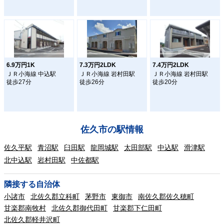
6.9万円1K
7.3万円2LDK
7.4万円2LDK
ＪＲ小海線 中込駅
ＪＲ小海線 岩村田駅
ＪＲ小海線 岩村田駅
徒歩27分
徒歩26分
徒歩20分
佐久市の駅情報
佐久平駅
青沼駅
臼田駅
龍岡城駅
太田部駅
中込駅
滑津駅
北中込駅
岩村田駅
中佐都駅
隣接する自治体
小諸市
北佐久郡立科町
茅野市
東御市
南佐久郡佐久穂町
甘楽郡南牧村
北佐久郡御代田町
甘楽郡下仁田町
北佐久郡軽井沢町