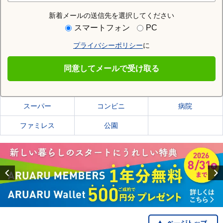
新着メールの送信先を選択してください
住む街研究所で佐久市の情報を見る
スマートフォン
PC
プライバシーポリシー
に
佐久市
同意してメールで受け取る
佐久市の施設一覧
スーパー
コンビニ
病院
ファミレス
公園
Previous