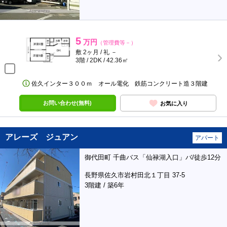
5
万円
（管理費等－）
敷 2ヶ月 / 礼 －
3階 / 2DK / 42.36㎡
佐久インター３００ｍ オール電化 鉄筋コンクリート造３階建
お問い合わせ(無料)
お気に入り
アレーズ ジュアン
アパート
御代田町 千曲バス「仙禄湖入口」バ/徒歩12分
長野県佐久市岩村田北１丁目 37-5
3階建 / 築6年