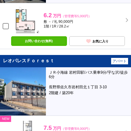
6.2
万円
（管理費等5,000円）
敷 － / 礼 90,000円
1階 / 1R / 28.2㎡
お問い合わせ(無料)
お気に入り
レオパレスＦｏｒｅｓｔ
アパート
ＪＲ小海線 岩村田駅/バス乗車9分/宇な沢/徒歩
6分
長野県佐久市岩村田北１丁目 3-10
2階建 / 築20年
NEW
7.5
万円
（管理費等8,000円）