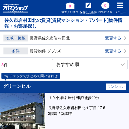
0
0
最近見た物件
お気に入り
保存した条件
メニュー
佐久市岩村田北の賃貸[賃貸マンション・アパート]物件情
報・お部屋探し
地域・路線
長野県佐久市岩村田北
変更する
条件
賃貸物件 ダブル0
変更する
3
件
□をチェックでまとめて問い合わせ
グリーンヒル
マンション
ＪＲ小海線 岩村田駅/徒歩20分
長野県佐久市岩村田北１丁目 17-6
3階建 / 築30年