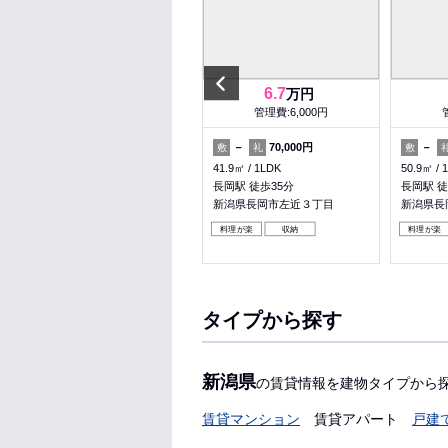
Previous
4.9
6.7
万円
万円
管理費:－
管理費:6,000円
1ヶ月
1ヶ月
－
70,000円
－
敷
礼
敷
礼
敷
24.32㎡
1K
41.9㎡
1LDK
50.9㎡
長岡駅 徒歩20分
長岡駅 徒歩35分
長岡駅 徒
新潟県長岡市中島１丁目
新潟県長岡市左近３丁目
新潟県長
パノラマ有
料理が楽
収納
料理が楽
タイプから探す
新潟県
の賃貸情報を建物タイプから
賃貸マンション
賃貸アパート
戸建