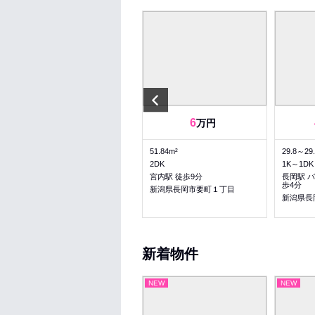
Previous
3.5
3.5
6
～
万円
万円
25.39～25.39m²
51.84m²
29.8～29
1K～1K
2DK
1K～1DK
長岡駅 バス8分 宮内橋 徒歩6
宮内駅 徒歩9分
長岡駅 バ
分
歩4分
新潟県長岡市要町１丁目
新潟県長岡市左近１丁目
新潟県長
新着物件
NEW
NEW
NEW