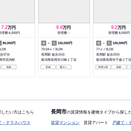
7.2
9.9
9.2
万円
万円
万円
管理費:6,000円
管理費:－
管理費:8,000円
80,000円
－
150,000円
－
100,000円
礼
敷
礼
敷
礼
1LDK
79.04㎡
3LDK
77㎡
3LDK
歩37分
長岡駅 徒歩15分
長岡駅 徒歩20分
岡市宮内町
新潟県長岡市川崎１丁目
新潟県長岡市千歳２丁
収納
収納
暖かい
料理が楽
収納
長岡市
探したい方はこちら
の賃貸情報を建物タイプから探し
て・テラスハウス
賃貸マンション
賃貸アパート
戸建て・