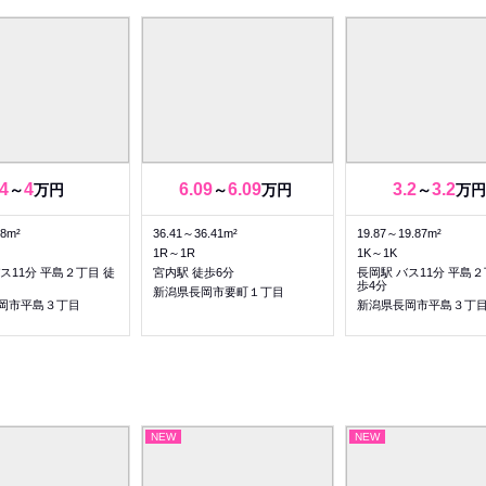
4
4
6.09
6.09
3.2
3.2
～
万円
～
万円
～
万円
.8m²
36.41～36.41m²
19.87～19.87m²
1R～1R
1K～1K
ス11分 平島２丁目 徒
宮内駅 徒歩6分
長岡駅 バス11分 平島２
歩4分
新潟県長岡市要町１丁目
岡市平島３丁目
新潟県長岡市平島３丁
NEW
NEW