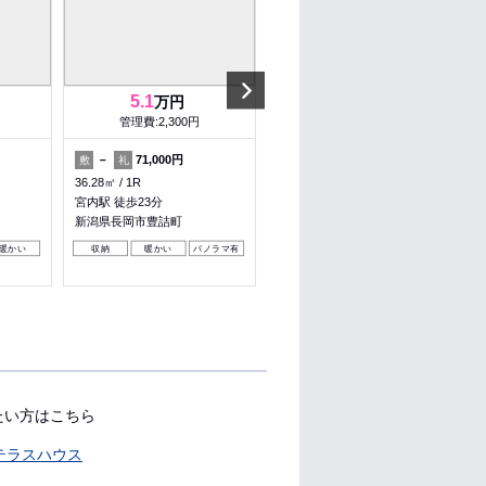
Next
5.1
3
万円
万円
管理費:2,300円
管理費:－
－
71,000円
2ヶ月
1ヶ月
敷
礼
敷
礼
36.28㎡
1R
29.11㎡
1K
宮内駅 徒歩23分
長岡駅 徒歩14分
目
新潟県長岡市豊詰町
新潟県長岡市中島３丁目
暖かい
収納
暖かい
パノラマ有
収納
パノラマ有
たい方はこちら
テラスハウス