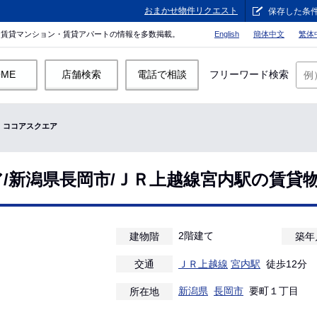
おまかせ物件リクエスト
保存した条
。賃貸マンション・賃貸アパートの情報を多数掲載。
English
簡体中文
繁体
OME
店舗検索
電話で相談
フリーワード検索
ココアスクエア
/新潟県長岡市/ＪＲ上越線宮内駅の賃貸
2階建て
建物階
築年
交通
ＪＲ上越線
宮内駅
徒歩12分
新潟県
長岡市
要町１丁目
所在地