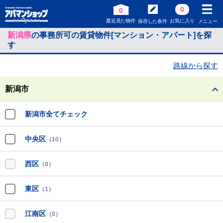
0
0
最近見た物件
お気に入り
保存した条件
メニュー
新潟県
の事務所可の賃貸物件[マンション・アパート]を探
す
路線から探す
新潟市
新潟市全てチェック
中央区
（10）
西区
（0）
東区
（1）
江南区
（0）