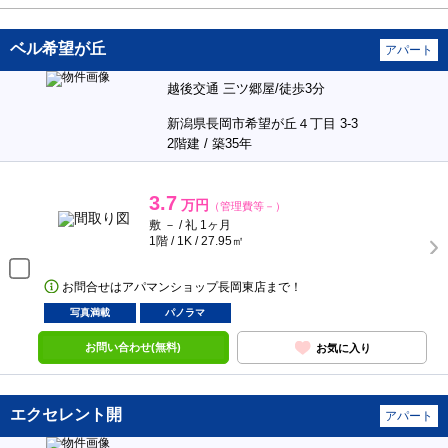
ベル希望が丘
アパート
越後交通 三ツ郷屋/徒歩3分
新潟県長岡市希望が丘４丁目 3-3
2階建 / 築35年
3.7
万円
（管理費等－）
敷 － / 礼 1ヶ月
1階 / 1K / 27.95㎡
お問合せはアパマンショップ長岡東店まで！
写真満載
パノラマ
お問い合わせ(無料)
お気に入り
エクセレント開
アパート