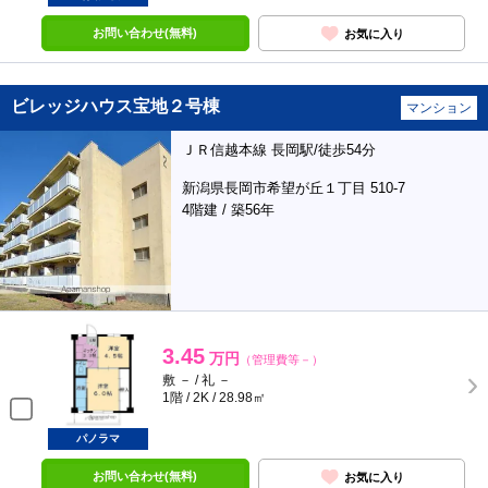
お問い合わせ(無料)
お気に入り
ビレッジハウス宝地２号棟
マンション
ＪＲ信越本線 長岡駅/徒歩54分
新潟県長岡市希望が丘１丁目 510-7
4階建 / 築56年
3.45
万円
（管理費等－）
敷 － / 礼 －
1階 / 2K / 28.98㎡
パノラマ
お問い合わせ(無料)
お気に入り