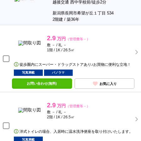
越後交通 西中学校前/徒歩2分
新潟県長岡市希望が丘１丁目 534
2階建 / 築36年
2.9
万円
（管理費等－）
敷 － / 礼 －
1階 / 1K / 26.5㎡
徒歩圏内にスーパー・ドラッグストアあり♪お買物に便利な立地！
写真満載
パノラマ
お問い合わせ(無料)
お気に入り
2.9
万円
（管理費等－）
敷 － / 礼 －
2階 / 1K / 26.5㎡
洋式トイレの場合、入居時に温水洗浄便座を取り付けいたします。
写真満載