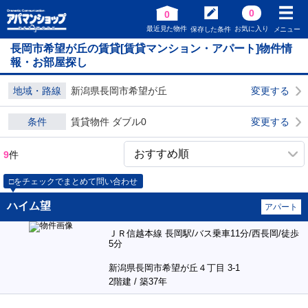
0
0
最近見た物件
お気に入り
保存した条件
メニュー
長岡市希望が丘の賃貸[賃貸マンション・アパート]物件情
報・お部屋探し
地域・路線
新潟県長岡市希望が丘
変更する
条件
賃貸物件 ダブル0
変更する
9
件
□をチェックでまとめて問い合わせ
ハイム望
アパート
ＪＲ信越本線 長岡駅/バス乗車11分/西長岡/徒歩
5分
新潟県長岡市希望が丘４丁目 3-1
2階建 / 築37年