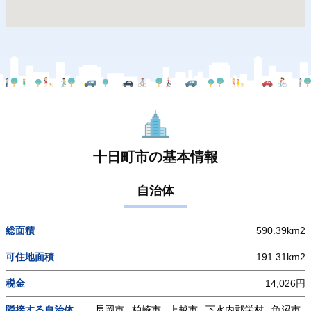
十日町市の基本情報
自治体
総面積
590.39km2
可住地面積
191.31km2
税金
14,026円
隣接する自治体
長岡市
柏崎市
上越市
下水内郡栄村
魚沼市