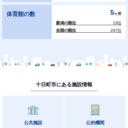
5
体育館の数
ヶ所
新潟の順位
13位
全国の順位
247位
十日町市にある施設情報
公共施設
公的機関