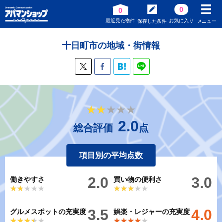
0
0
最近見た物件
お気に入り
保存した条件
メニュー
十日町市の地域・街情報
★★★★★
★★★★★
2.0
総合評価
点
項目別の平均点数
2.0
3.0
働きやすさ
買い物の便利さ
★★★★★
★★★★★
★★★★★
★★★★★
3.5
4.0
グルメスポットの充実度
娯楽・レジャーの充実度
★★★★★
★★★★★
★★★★★
★★★★★