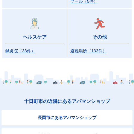
プール
（
5
件）
ヘルスケア
その他
鍼灸院
（
33
件）
避難場所
（
133
件）
十日町市の近隣にあるアパマンショップ
長岡市にあるアパマンショップ