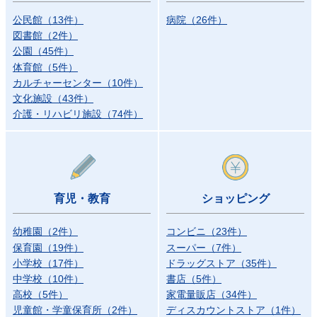
公民館
（
13
件）
病院
（
26
件）
図書館
（
2
件）
公園
（
45
件）
体育館
（
5
件）
カルチャーセンター
（
10
件）
文化施設
（
43
件）
介護・リハビリ施設
（
74
件）
育児・教育
ショッピング
幼稚園
（
2
件）
コンビニ
（
23
件）
保育園
（
19
件）
スーパー
（
7
件）
小学校
（
17
件）
ドラッグストア
（
35
件）
中学校
（
10
件）
書店
（
5
件）
高校
（
5
件）
家電量販店
（
34
件）
児童館・学童保育所
（
2
件）
ディスカウントストア
（
1
件）