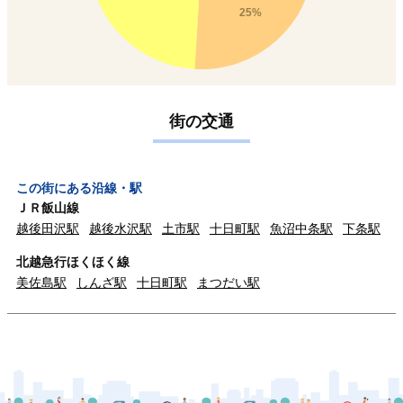
25%
街の交通
この街にある沿線・駅
ＪＲ飯山線
越後田沢駅
越後水沢駅
土市駅
十日町駅
魚沼中条駅
下条駅
北越急行ほくほく線
美佐島駅
しんざ駅
十日町駅
まつだい駅