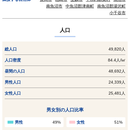
南魚沼市
中魚沼郡津南町
南魚沼郡湯沢町
小千谷市
人口
総人口
49,820人
人口密度
84.4人/㎢
昼間の人口
48,692人
男性人口
24,339人
女性人口
25,481人
男女別の人口比率
男性
49%
女性
51%