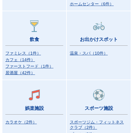
ホームセンター
（
6
件）
飲食
お出かけスポット
ファミレス
（
1
件）
温泉・スパ
（
10
件）
カフェ
（
14
件）
ファーストフード
（
1
件）
居酒屋
（
42
件）
娯楽施設
スポーツ施設
カラオケ
（
2
件）
スポーツジム・フィットネス
クラブ
（
2
件）