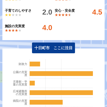
2.0
4.5
子育てのしやすさ
安心・安全度
★★★★★
★★★★★
★★★★★
★★★★★
4.0
施設の充実度
★★★★★
★★★★★
十日町市 ここに注目
財政力
公園の充実
度
児童館・学
童の充実度
広域避難所
の充実度
病院の充実
度