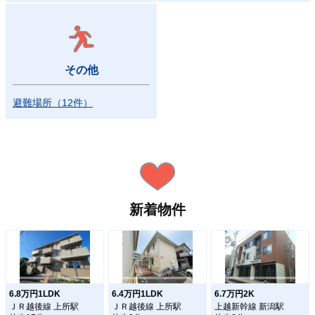
その他
避難場所
（
12
件
）
新着物件
6.8万円1LDK
6.4万円1LDK
6.7万円2K
ＪＲ越後線 上所駅
ＪＲ越後線 上所駅
上越新幹線 新潟駅