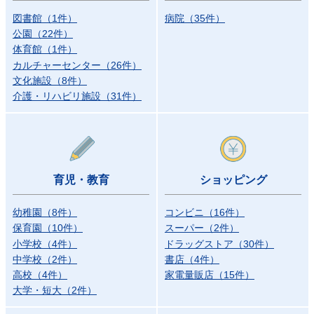
図書館
（
1
件
）
病院
（
35
件
）
公園
（
22
件
）
体育館
（
1
件
）
カルチャーセンター
（
26
件
）
文化施設
（
8
件
）
介護・リハビリ施設
（
31
件
）
育児・教育
ショッピング
幼稚園
（
8
件
）
コンビニ
（
16
件
）
保育園
（
10
件
）
スーパー
（
2
件
）
小学校
（
4
件
）
ドラッグストア
（
30
件
）
中学校
（
2
件
）
書店
（
4
件
）
高校
（
4
件
）
家電量販店
（
15
件
）
大学・短大
（
2
件
）