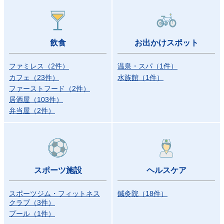
飲食
お出かけスポット
ファミレス
（
2
件
）
温泉・スパ
（
1
件
）
カフェ
（
23
件
）
水族館
（
1
件
）
ファーストフード
（
2
件
）
居酒屋
（
103
件
）
弁当屋
（
2
件
）
スポーツ施設
ヘルスケア
スポーツジム・フィットネス
鍼灸院
（
18
件
）
クラブ
（
3
件
）
プール
（
1
件
）