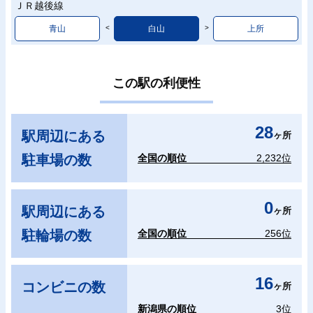
ＪＲ越後線
青山
白山
上所
この駅の利便性
28
駅周辺にある
ヶ所
駐車場の数
全国の順位
2,232位
0
駅周辺にある
ヶ所
駐輪場の数
全国の順位
256位
16
コンビニの数
ヶ所
新潟県の順位
3位