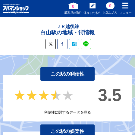
0
0
最近見た物件
お気に入り
保存した条件
メニュー
ＪＲ越後線
白山駅の地域・街情報
この駅の利便性
3.5
★★★★★
★★★★★
利便性に関するデータを見る
この駅の娯楽性