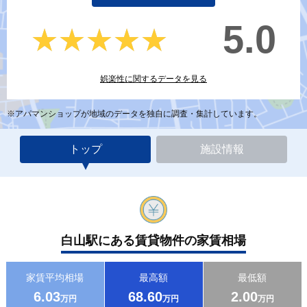
5.0
★★★★★
★★★★★
娯楽性に関するデータを見る
※アパマンショップが地域のデータを独自に調査・集計しています。
トップ
施設情報
白山駅にある賃貸物件の家賃相場
家賃平均相場
最高額
最低額
6.03
68.60
2.00
万円
万円
万円