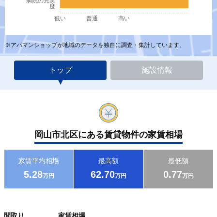
病院の充実
度
低い
普通
高い
※アパマンショップが地域のデータを独自に調査・集計しています。
トップ
施設情報
岡山市北区にある賃貸物件の家賃相場
家賃平均相場
最高額
最低額
5.28
62.70
0.77
万円
万円
万円
間取り
家賃相場