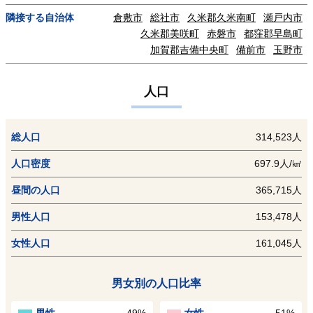
隣接する自治体
倉敷市
総社市
久米郡久米南町
瀬戸内市
久米郡美咲町
赤磐市
都窪郡早島町
加賀郡吉備中央町
備前市
玉野市
人口
総人口
314,523人
人口密度
697.9人/㎢
昼間の人口
365,715人
男性人口
153,478人
女性人口
161,045人
男女別の人口比率