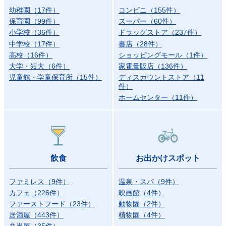
幼稚園
（
17
件）
コンビニ
（
155
件）
保育園
（
99
件）
スーパー
（
60
件）
小学校
（
36
件）
ドラッグストア
（
237
件）
中学校
（
17
件）
書店
（
28
件）
高校
（
16
件）
ショッピングモール
（
1
件）
大学・短大
（
6
件）
家電量販店
（
136
件）
児童館・学童保育所
（
15
件）
ディスカウントストア
（
11
件）
ホームセンター
（
11
件）
飲食
お出かけスポット
ファミレス
（
9
件）
温泉・スパ
（
9
件）
カフェ
（
226
件）
映画館
（
4
件）
ファーストフード
（
23
件）
動物園
（
2
件）
居酒屋
（
443
件）
植物園
（
4
件）