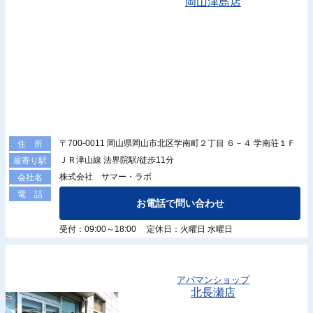
岡山津島店
〒700-0011 岡山県岡山市北区学南町２丁目 ６－４ 学南荘１Ｆ
住 所
ＪＲ津山線 法界院駅/徒歩11分
最寄り駅
株式会社 サマー・ラボ
会社名
電 話
お電話で問い合わせ
受付：09:00～18:00 定休日：火曜日 水曜日
アパマンショップ
北長瀬店