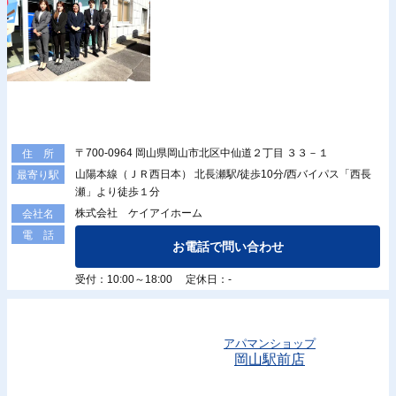
〒700-0964 岡山県岡山市北区中仙道２丁目 ３３－１
住 所
山陽本線（ＪＲ西日本） 北長瀬駅/徒歩10分/西バイパス「西長
最寄り駅
瀬」より徒歩１分
株式会社 ケイアイホーム
会社名
電 話
お電話で問い合わせ
受付：10:00～18:00 定休日：-
アパマンショップ
岡山駅前店