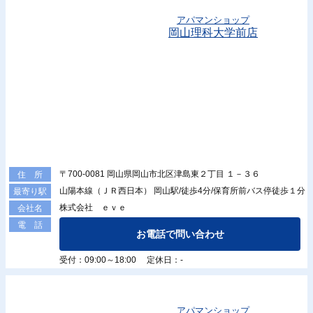
アパマンショップ
岡山理科大学前店
〒700-0081 岡山県岡山市北区津島東２丁目 １－３６
住 所
山陽本線（ＪＲ西日本） 岡山駅/徒歩4分/保育所前バス停徒歩１分
最寄り駅
株式会社 ｅｖｅ
会社名
電 話
お電話で問い合わせ
受付：09:00～18:00 定休日：-
アパマンショップ