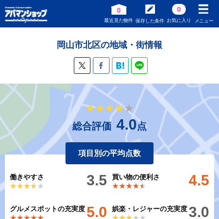
0
0
最近見た物件
お気に入り
保存した条件
メニュー
岡山市北区の地域・街情報
★★★★★
★★★★★
4.0
総合評価
点
項目別の平均点数
3.5
4.5
働きやすさ
買い物の便利さ
★★★★★
★★★★★
★★★★★
★★★★★
5.0
3.0
グルメスポットの充実度
娯楽・レジャーの充実度
★★★★★
★★★★★
★★★★★
★★★★★