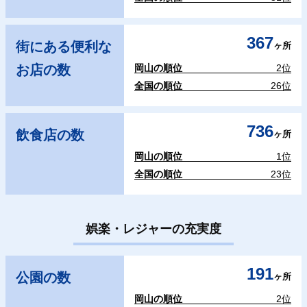
367
街にある便利な
ヶ所
お店の数
岡山の順位
2位
全国の順位
26位
736
飲食店の数
ヶ所
岡山の順位
1位
全国の順位
23位
娯楽・レジャーの充実度
191
公園の数
ヶ所
岡山の順位
2位