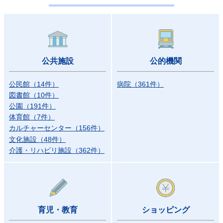
公共施設
公的機関
公民館
（
14
件）
病院
（
361
件）
図書館
（
10
件）
公園
（
191
件）
体育館
（
7
件）
カルチャーセンター
（
156
件）
文化施設
（
48
件）
介護・リハビリ施設
（
362
件）
育児・教育
ショッピング