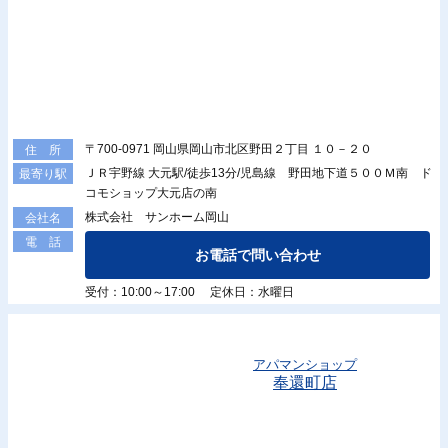
〒700-0971 岡山県岡山市北区野田２丁目 １０－２０
住 所
ＪＲ宇野線 大元駅/徒歩13分/児島線 野田地下道５００Ｍ南 ド
最寄り駅
コモショップ大元店の南
株式会社 サンホーム岡山
会社名
電 話
お電話で問い合わせ
受付：10:00～17:00 定休日：水曜日
アパマンショップ
奉還町店