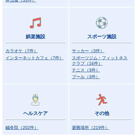
弁当屋
（
35
件）
娯楽施設
スポーツ施設
カラオケ
（
7
件）
サッカー
（
3
件）
インターネットカフェ
（
7
件）
スポーツジム・フィットネス
クラブ
（
16
件）
テニス
（
3
件）
プール
（
3
件）
ヘルスケア
その他
鍼灸院
（
202
件）
避難場所
（
219
件）