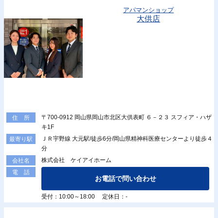
アパマンショップ
大供店
〒700-0912 岡山県岡山市北区大供表町 ６－２３ スフィア・ハザ
住 所
キ1F
ＪＲ宇野線 大元駅/徒歩6分/岡山県精神科医療センターより徒歩４
最寄り駅
分
株式会社 ケイアイホーム
会社名
電 話
お電話で問い合わせ
受付：10:00～18:00 定休日：-