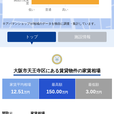
病院の充実
度
低い
普通
高い
※アパマンショップが地域のデータを独自に調査・集計しています。
トップ
施設情報
大阪市天王寺区にある賃貸物件の家賃相場
家賃平均相場
最高額
最低額
12.51
150.00
3.00
万円
万円
万円
間取り
家賃相場