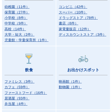
幼稚園
（
11
件）
コンビニ
（
42
件）
保育園
（
27
件）
スーパー
（
10
件）
小学校
（
8
件）
ドラッグストア
（
78
件）
中学校
（
9
件）
書店
（
8
件）
高校
（
14
件）
家電量販店
（
12
件）
大学・短大
（
2
件）
ディスカウントストア
（
3
件）
児童館・学童保育所
（
1
件）
飲食
お出かけスポット
ファミレス
（
3
件）
映画館
（
1
件）
カフェ
（
59
件）
動物園
（
1
件）
ファーストフード
（
16
件）
居酒屋
（
93
件）
弁当屋
（
4
件）