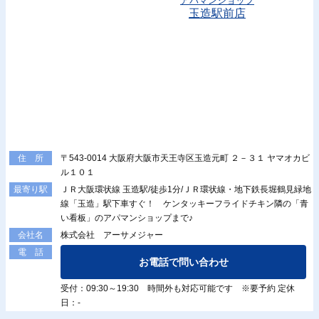
アパマンショップ
玉造駅前店
〒543-0014 大阪府大阪市天王寺区玉造元町 ２－３１ ヤマオカビ
住 所
ル１０１
ＪＲ大阪環状線 玉造駅/徒歩1分/ＪＲ環状線・地下鉄長堀鶴見緑地
最寄り駅
線「玉造」駅下車すぐ！ ケンタッキーフライドチキン隣の「青
い看板」のアパマンショップまで♪
株式会社 アーサメジャー
会社名
電 話
お電話で問い合わせ
受付：09:30～19:30 時間外も対応可能です ※要予約 定休
日：-