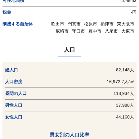
可住地面積
4.84km2
税金
-円
隣接する自治体
吹田市
門真市
松原市
摂津市
東大阪市
尼崎市
守口市
豊中市
八尾市
大東市
人口
総人口
82,148人
人口密度
16,972.7人/㎢
昼間の人口
118,934人
男性人口
37,988人
女性人口
44,160人
男女別の人口比率