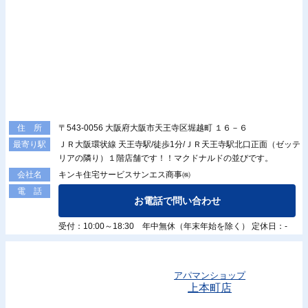
〒543-0056 大阪府大阪市天王寺区堀越町 １６－６
住 所
ＪＲ大阪環状線 天王寺駅/徒歩1分/ＪＲ天王寺駅北口正面（ゼッテ
最寄り駅
リアの隣り）１階店舗です！！マクドナルドの並びです。
キンキ住宅サービスサンエス商事㈱
会社名
電 話
お電話で問い合わせ
受付：10:00～18:30 年中無休（年末年始を除く） 定休日：-
アパマンショップ
上本町店