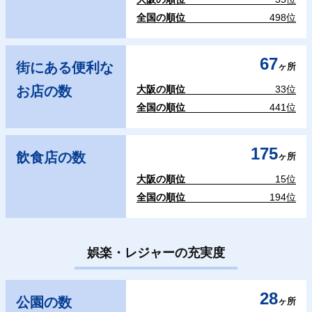
全国の順位
498位
67
街にある便利な
ヶ所
お店の数
大阪の順位
33位
全国の順位
441位
175
飲食店の数
ヶ所
大阪の順位
15位
全国の順位
194位
娯楽・レジャーの充実度
28
公園の数
ヶ所