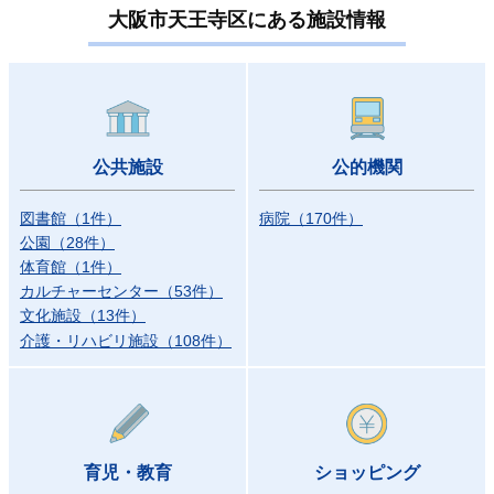
大阪市天王寺区にある施設情報
公共施設
公的機関
図書館
（
1
件）
病院
（
170
件）
公園
（
28
件）
体育館
（
1
件）
カルチャーセンター
（
53
件）
文化施設
（
13
件）
介護・リハビリ施設
（
108
件）
育児・教育
ショッピング