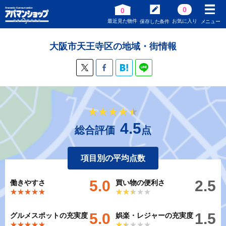
0
0
最近見た物件
お気に入り
保存した条件
メニュー
大阪市天王寺区の地域・街情報
★★★★★
★★★★★
4.5
総合評価
点
項目別の平均点数
5.0
2.5
働きやすさ
買い物の便利さ
★★★★★
★★★★★
★★★★★
★★★★★
5.0
1.5
グルメスポットの充実度
娯楽・レジャーの充実度
★★★★★
★★★★★
★★★★★
★★★★★