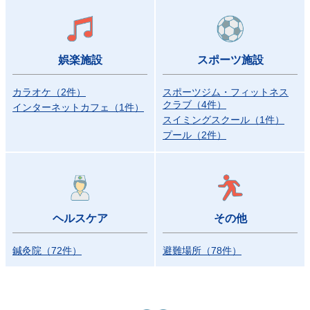
娯楽施設
スポーツ施設
カラオケ
（
2
件）
スポーツジム・フィットネス
クラブ
（
4
件）
インターネットカフェ
（
1
件）
スイミングスクール
（
1
件）
プール
（
2
件）
ヘルスケア
その他
鍼灸院
（
72
件）
避難場所
（
78
件）