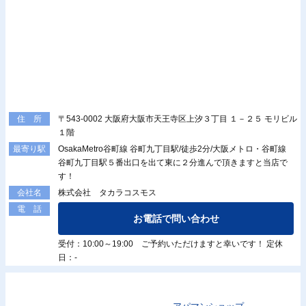
〒543-0002 大阪府大阪市天王寺区上汐３丁目 １－２５ モリビル
住 所
１階
OsakaMetro谷町線 谷町九丁目駅/徒歩2分/大阪メトロ・谷町線
最寄り駅
谷町九丁目駅５番出口を出て東に２分進んで頂きますと当店で
す！
株式会社 タカラコスモス
会社名
電 話
お電話で問い合わせ
受付：10:00～19:00 ご予約いただけますと幸いです！ 定休
日：-