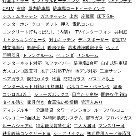
灯油ボイラー
セントラルヒーティング
BSアンテナ
CSアンテナ
CATV
有線
屋内駐車場
駐車場ロードヒーティング
システムキッチン
ガスキッチン
出窓
冷蔵庫
床下収納
インターホン
クローゼット
押入
電気コンロ
コンクリート打ちっぱなし（内装）
TVインターフォン
共用庭
ＩＨクッキングヒータ
対面キッチン
ディスポーザー
浴室TV
独立洗面台
郵便受け
暖房便座
温水洗浄暖房便座
ベッド
照明器具
トランクルーム
ベランダ
サンルーム
インターネット対応
光ファイバー
駐車場2台可
自走式駐車場
ガスコンロ設置可
地デジ対応TV付
地デジ対応
二重サッシ
ペアガラス
防犯カメラ
物置
防犯ガラス
バス１坪以上
インターネット月額利用料無料
バルコニー・ベランダ
給湯
コンロ2口以上
シューズボックス
日当たり良好
閑静な住宅街
タイル貼り
家具付き
食器洗い乾燥機
管理人あり
ディンプルキー
分譲賃貸
タワーマンション
ルーフバルコニー
バルコニー2面以上
24時間換気システム
都市ガス
プロパンガス
ルームシェア可
特定優良賃貸住宅
二人入居可
マンスリー可
鉄骨鉄筋コンクリート造
シェアサイクル
初期費用カード決済可