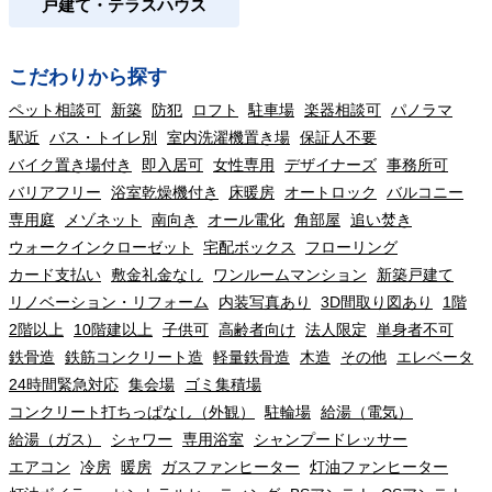
戸建て・テラスハウス
こだわりから探す
ペット相談可
新築
防犯
ロフト
駐車場
楽器相談可
パノラマ
駅近
バス・トイレ別
室内洗濯機置き場
保証人不要
バイク置き場付き
即入居可
女性専用
デザイナーズ
事務所可
バリアフリー
浴室乾燥機付き
床暖房
オートロック
バルコニー
専用庭
メゾネット
南向き
オール電化
角部屋
追い焚き
ウォークインクローゼット
宅配ボックス
フローリング
カード支払い
敷金礼金なし
ワンルームマンション
新築戸建て
リノベーション・リフォーム
内装写真あり
3D間取り図あり
1階
2階以上
10階建以上
子供可
高齢者向け
法人限定
単身者不可
鉄骨造
鉄筋コンクリート造
軽量鉄骨造
木造
その他
エレベータ
24時間緊急対応
集会場
ゴミ集積場
コンクリート打ちっぱなし（外観）
駐輪場
給湯（電気）
給湯（ガス）
シャワー
専用浴室
シャンプードレッサー
エアコン
冷房
暖房
ガスファンヒーター
灯油ファンヒーター