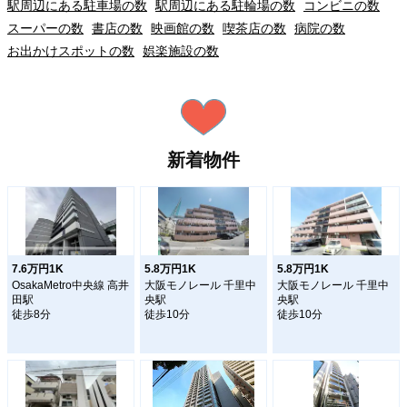
駅周辺にある駐車場の数
駅周辺にある駐輪場の数
コンビニの数
スーパーの数
書店の数
映画館の数
喫茶店の数
病院の数
お出かけスポットの数
娯楽施設の数
新着物件
7.6万円1K
5.8万円1K
5.8万円1K
OsakaMetro中央線 高井
大阪モノレール 千里中
大阪モノレール 千里中
田駅
央駅
央駅
徒歩8分
徒歩10分
徒歩10分