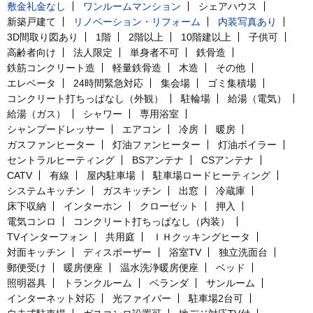
敷金礼金なし
ワンルームマンション
シェアハウス
新築戸建て
リノベーション・リフォーム
内装写真あり
3D間取り図あり
1階
2階以上
10階建以上
子供可
高齢者向け
法人限定
単身者不可
鉄骨造
鉄筋コンクリート造
軽量鉄骨造
木造
その他
エレベータ
24時間緊急対応
集会場
ゴミ集積場
コンクリート打ちっぱなし（外観）
駐輪場
給湯（電気）
給湯（ガス）
シャワー
専用浴室
シャンプードレッサー
エアコン
冷房
暖房
ガスファンヒーター
灯油ファンヒーター
灯油ボイラー
セントラルヒーティング
BSアンテナ
CSアンテナ
CATV
有線
屋内駐車場
駐車場ロードヒーティング
システムキッチン
ガスキッチン
出窓
冷蔵庫
床下収納
インターホン
クローゼット
押入
電気コンロ
コンクリート打ちっぱなし（内装）
TVインターフォン
共用庭
ＩＨクッキングヒータ
対面キッチン
ディスポーザー
浴室TV
独立洗面台
郵便受け
暖房便座
温水洗浄暖房便座
ベッド
照明器具
トランクルーム
ベランダ
サンルーム
インターネット対応
光ファイバー
駐車場2台可