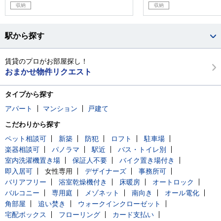
収納
収納
駅から探す
賃貸のプロがお部屋探し！
おまかせ物件リクエスト
タイプから探す
アパート
マンション
戸建て
こだわりから探す
ペット相談可
新築
防犯
ロフト
駐車場
楽器相談可
パノラマ
駅近
バス・トイレ別
室内洗濯機置き場
保証人不要
バイク置き場付き
即入居可
女性専用
デザイナーズ
事務所可
バリアフリー
浴室乾燥機付き
床暖房
オートロック
バルコニー
専用庭
メゾネット
南向き
オール電化
角部屋
追い焚き
ウォークインクローゼット
宅配ボックス
フローリング
カード支払い