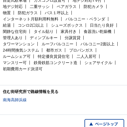
自走式駐車場
ガスコンロ設置可
地デジ対応TV付
地デジ対応
二重サッシ
ペアガラス
防犯カメラ
物置
防犯ガラス
バス１坪以上
インターネット月額利用料無料
バルコニー・ベランダ
給湯
コンロ2口以上
シューズボックス
日当たり良好
閑静な住宅街
タイル貼り
家具付き
食器洗い乾燥機
管理人あり
ディンプルキー
分譲賃貸
タワーマンション
ルーフバルコニー
バルコニー2面以上
24時間換気システム
都市ガス
プロパンガス
ルームシェア可
特定優良賃貸住宅
二人入居可
マンスリー可
鉄骨鉄筋コンクリート造
シェアサイクル
初期費用カード決済可
住む街研究所で路線情報を見る
南海高師浜線