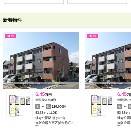
新着物件
NEW
NEW
6.45
6.45
万円
万
管理費:3,500円
管理費:3,
－
120,000円
－
敷
礼
敷
53.33㎡
1LDK
53.33㎡
浜寺公園駅 徒歩15分
浜寺公園駅
大阪府堺市西区浜寺元町３
大阪府堺
丁
丁