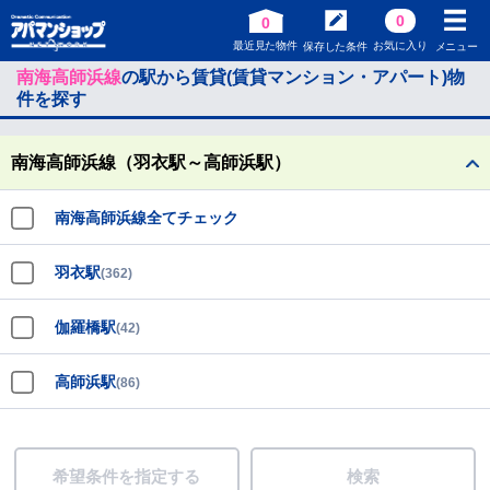
0
0
最近見た物件
お気に入り
保存した条件
メニュー
南海高師浜線
の駅から賃貸(賃貸マンション・アパート)物
件を探す
南海高師浜線（羽衣駅～高師浜駅）
南海高師浜線全てチェック
羽衣駅
(362)
伽羅橋駅
(42)
高師浜駅
(86)
希望条件を指定する
検索