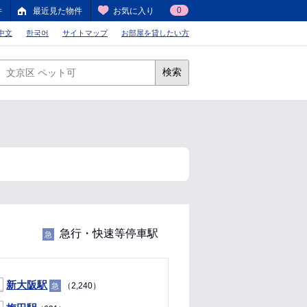
0
件
最近見た物件
お気に入り
中文
한국어
サイトマップ
お部屋を貸したい方
検索
急行・快速等停車駅
急
新大阪駅
（2,240）
急