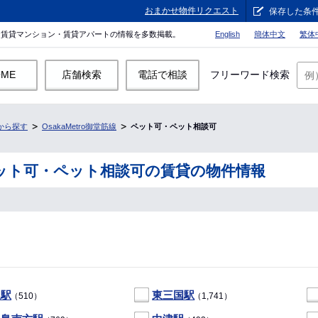
おまかせ物件リクエスト
保存した条
。賃貸マンション・賃貸アパートの情報を多数掲載。
English
簡体中文
繁体
OME
店舗検索
電話で相談
フリーワード検索
から探す
OsakaMetro御堂筋線
ペット可・ペット相談可
線のペット可・ペット相談可の賃貸の物件情報
坂駅
東三国駅
（510）
（1,741）