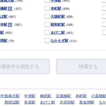
中島南方駅
中津駅
（769）
（493）
屋橋駅
本町駅
（337）
（839）
急
んば駅
大国町駅
（997）
（658）
王寺駅
昭和町駅
（567）
（148）
急
居駅
あびこ駅
（453）
（441）
金岡駅
なかもず駅
（79）
（111）
希望条件を指定する
検索する
西中島南方駅
中津駅
梅田駅
淀屋橋駅
本町駅
心斎橋
西田辺駅
長居駅
あびこ駅
北花田駅
新金岡駅
な