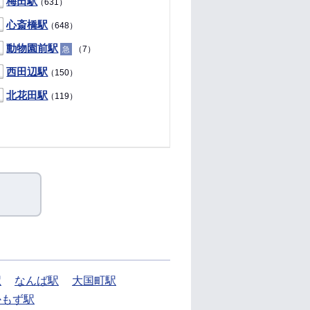
梅田駅
（631）
心斎橋駅
（648）
動物園前駅
（7）
急
西田辺駅
（150）
北花田駅
（119）
駅
なんば駅
大国町駅
かもず駅