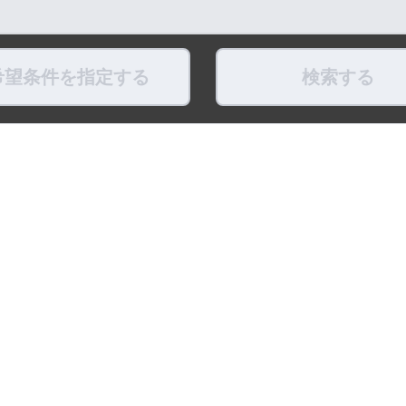
希望条件を指定する
検索する
県
福島県
東京都
神奈川県
埼玉県
千葉県
茨城県
栃木県
群馬県
新潟県
県
滋賀県
奈良県
和歌山県
鳥取県
島根県
岡山県
広島県
山口県
徳島県
ちょこポストします
お友だちになってね！
最新映像をお届
式アカウント
LINE公式アカウント
公式Youtube
トポリシー
プライバシーポリシー
ソーシャルメディアポリシー
リンク
※調査概要および調査方法 ：「賃貸住宅仲介業」