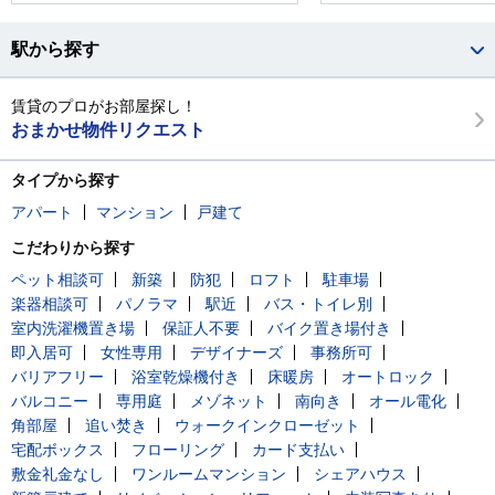
駅から探す
賃貸のプロがお部屋探し！
おまかせ物件リクエスト
タイプから探す
アパート
マンション
戸建て
こだわりから探す
ペット相談可
新築
防犯
ロフト
駐車場
楽器相談可
パノラマ
駅近
バス・トイレ別
室内洗濯機置き場
保証人不要
バイク置き場付き
即入居可
女性専用
デザイナーズ
事務所可
バリアフリー
浴室乾燥機付き
床暖房
オートロック
バルコニー
専用庭
メゾネット
南向き
オール電化
角部屋
追い焚き
ウォークインクローゼット
宅配ボックス
フローリング
カード支払い
敷金礼金なし
ワンルームマンション
シェアハウス