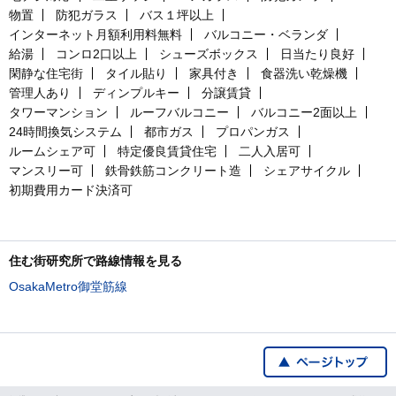
物置
防犯ガラス
バス１坪以上
インターネット月額利用料無料
バルコニー・ベランダ
給湯
コンロ2口以上
シューズボックス
日当たり良好
閑静な住宅街
タイル貼り
家具付き
食器洗い乾燥機
管理人あり
ディンプルキー
分譲賃貸
タワーマンション
ルーフバルコニー
バルコニー2面以上
24時間換気システム
都市ガス
プロパンガス
ルームシェア可
特定優良賃貸住宅
二人入居可
マンスリー可
鉄骨鉄筋コンクリート造
シェアサイクル
初期費用カード決済可
住む街研究所で路線情報を見る
OsakaMetro御堂筋線