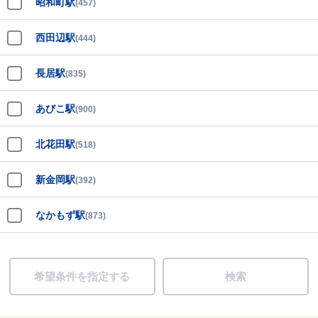
昭和町駅
(457)
西田辺駅
(444)
長居駅
(835)
あびこ駅
(900)
北花田駅
(518)
新金岡駅
(392)
なかもず駅
(873)
希望条件を指定する
検索