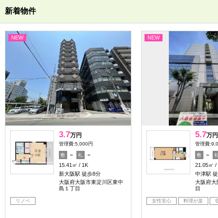
新着物件
NEW
NEW
3.7
5.7
万円
万円
管理費:5,000円
管理費:9,
－
－
－
敷
礼
敷
15.41㎡
1K
21.05㎡
新大阪駅 徒歩8分
中津駅 徒
大阪府大阪市東淀川区東中
大阪府大
島１丁目
目
リノベ
女性安心
料理が楽