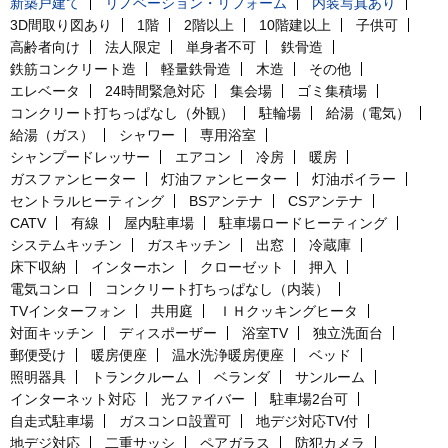
新築戸建て
リノベーション・リフォーム
内装写真あり
3D間取り図あり
1階
2階以上
10階建以上
子供可
高齢者向け
法人限定
単身者不可
鉄骨造
鉄筋コンクリート造
軽量鉄骨造
木造
その他
エレベータ
24時間緊急対応
集会場
ゴミ集積場
コンクリート打ちっぱなし（外観）
駐輪場
給湯（電気）
給湯（ガス）
シャワー
専用浴室
シャンプードレッサー
エアコン
冷房
暖房
ガスファンヒーター
灯油ファンヒーター
灯油ボイラー
セントラルヒーティング
BSアンテナ
CSアンテナ
CATV
有線
屋内駐車場
駐車場ロードヒーティング
システムキッチン
ガスキッチン
出窓
冷蔵庫
床下収納
インターホン
クローゼット
押入
電気コンロ
コンクリート打ちっぱなし（内装）
TVインターフォン
共用庭
ＩＨクッキングヒータ
対面キッチン
ディスポーザー
浴室TV
独立洗面台
郵便受け
暖房便座
温水洗浄暖房便座
ベッド
照明器具
トランクルーム
ベランダ
サンルーム
インターネット対応
光ファイバー
駐車場2台可
自走式駐車場
ガスコンロ設置可
地デジ対応TV付
地デジ対応
二重サッシ
ペアガラス
防犯カメラ