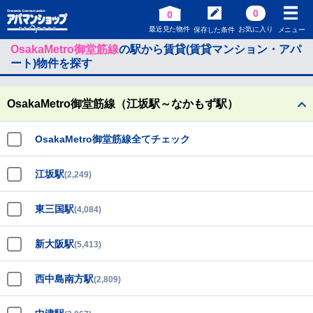
0
0
最近見た物件
お気に入り
保存した条件
メニュー
OsakaMetro御堂筋線
の駅から賃貸(賃貸マンション・アパ
ート)物件を探す
OsakaMetro御堂筋線（江坂駅～なかもず駅）
OsakaMetro御堂筋線全てチェック
江坂駅
(2,249)
東三国駅
(4,084)
新大阪駅
(5,413)
西中島南方駅
(2,809)