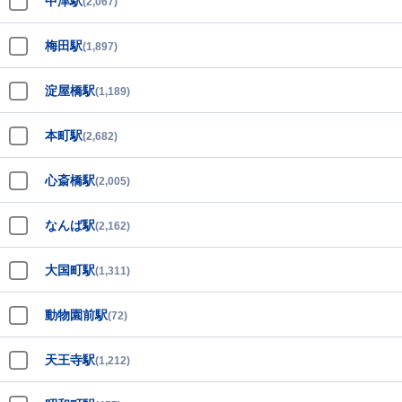
中津駅
(2,067)
梅田駅
(1,897)
淀屋橋駅
(1,189)
本町駅
(2,682)
心斎橋駅
(2,005)
なんば駅
(2,162)
大国町駅
(1,311)
動物園前駅
(72)
天王寺駅
(1,212)