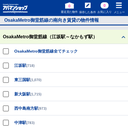
0
0
最近見た物件
お気に入り
保存した条件
メニュー
OsakaMetro御堂筋線の南向き賃貸の物件情報
OsakaMetro御堂筋線（江坂駅～なかもず駅）
OsakaMetro御堂筋線全てチェック
江坂駅
(718)
東三国駅
(1,070)
新大阪駅
(1,715)
西中島南方駅
(973)
中津駅
(783)