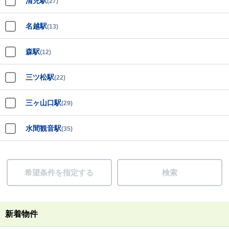
清児駅
(27)
名越駅
(13)
森駅
(12)
三ツ松駅
(22)
三ヶ山口駅
(29)
水間観音駅
(35)
希望条件を指定する
検索
新着物件