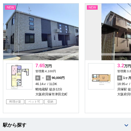
NEW
NEW
7.65
3.2
万円
万円
管理費:4,100円
管理費:3,
－
90,000円
1ヶ
敷
礼
敷
46.14㎡
1LDK
18.95㎡
蛸地蔵駅 徒歩12分
貝塚駅 徒
大阪府貝塚市津田北町
大阪府貝
料理が楽
ペット可
収納
駅から探す