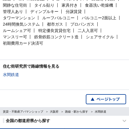
閑静な住宅街
タイル貼り
家具付き
食器洗い乾燥機
管理人あり
ディンプルキー
分譲賃貸
タワーマンション
ルーフバルコニー
バルコニー2面以上
24時間換気システム
都市ガス
プロパンガス
ルームシェア可
特定優良賃貸住宅
二人入居可
マンスリー可
鉄骨鉄筋コンクリート造
シェアサイクル
初期費用カード決済可
住む街研究所で路線情報を見る
水間鉄道
賃貸・不動産アパマンショップ
大阪府
路線・駅から探す
水間鉄道
全国の都道府県から探す