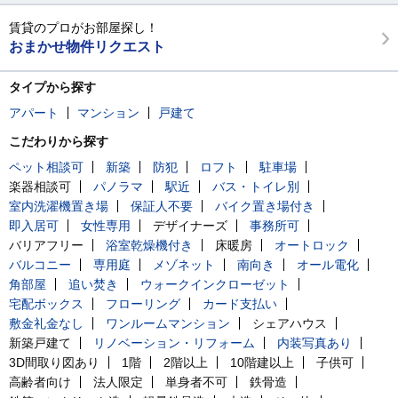
賃貸のプロがお部屋探し！
おまかせ物件リクエスト
タイプから探す
アパート
マンション
戸建て
こだわりから探す
ペット相談可
新築
防犯
ロフト
駐車場
楽器相談可
パノラマ
駅近
バス・トイレ別
室内洗濯機置き場
保証人不要
バイク置き場付き
即入居可
女性専用
デザイナーズ
事務所可
バリアフリー
浴室乾燥機付き
床暖房
オートロック
バルコニー
専用庭
メゾネット
南向き
オール電化
角部屋
追い焚き
ウォークインクローゼット
宅配ボックス
フローリング
カード支払い
敷金礼金なし
ワンルームマンション
シェアハウス
新築戸建て
リノベーション・リフォーム
内装写真あり
3D間取り図あり
1階
2階以上
10階建以上
子供可
高齢者向け
法人限定
単身者不可
鉄骨造