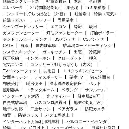
鉄筋コンクリート造
軽量鉄骨造
木造
その他
エレベータ
24時間緊急対応
集会場
ゴミ集積場
コンクリート打ちっぱなし（外観）
駐輪場
給湯（電気）
給湯（ガス）
シャワー
専用浴室
シャンプードレッサー
エアコン
冷房
暖房
ガスファンヒーター
灯油ファンヒーター
灯油ボイラー
セントラルヒーティング
BSアンテナ
CSアンテナ
CATV
有線
屋内駐車場
駐車場ロードヒーティング
システムキッチン
ガスキッチン
出窓
冷蔵庫
床下収納
インターホン
クローゼット
押入
電気コンロ
コンクリート打ちっぱなし（内装）
TVインターフォン
共用庭
ＩＨクッキングヒータ
対面キッチン
ディスポーザー
浴室TV
独立洗面台
郵便受け
暖房便座
温水洗浄暖房便座
ベッド
照明器具
トランクルーム
ベランダ
サンルーム
インターネット対応
光ファイバー
駐車場2台可
自走式駐車場
ガスコンロ設置可
地デジ対応TV付
地デジ対応
二重サッシ
ペアガラス
防犯カメラ
物置
防犯ガラス
バス１坪以上
インターネット月額利用料無料
バルコニー・ベランダ
給湯
コンロ2口以上
シューズボックス
日当たり良好