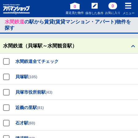
0
0
最近見た物件
お気に入り
保存した条件
メニュー
水間鉄道
の駅から賃貸(賃貸マンション・アパート)物件を
探す
水間鉄道（貝塚駅～水間観音駅）
水間鉄道全てチェック
貝塚駅
(105)
貝塚市役所前駅
(43)
近義の里駅
(81)
石才駅
(60)