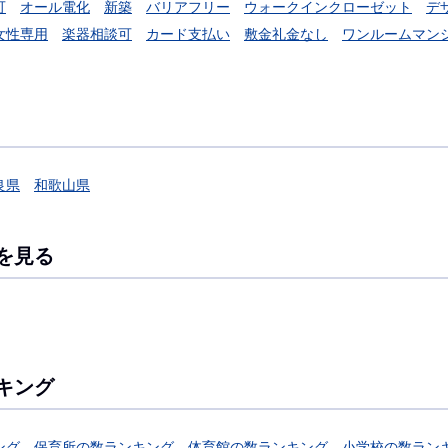
可
オール電化
新築
バリアフリー
ウォークインクローゼット
デ
女性専用
楽器相談可
カード支払い
敷金礼金なし
ワンルームマン
良県
和歌山県
を見る
キング
ング
保育所の数ランキング
体育館の数ランキング
小学校の数ラン