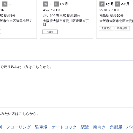
月
－
－
1ヶ月
1ヶ月
2ヶ月
礼
敷
礼
敷
礼
1R
45㎡
2LDK
25.01㎡
1DK
駅 徒歩9分
だいどう豊里駅 徒歩10分
福島駅 徒歩10分
阪市住吉区遠里小野７
大阪府大阪市東淀川区豊里４丁
大阪府大阪市北区大淀
目
女性安心
料理が楽
収納
で絞り込みたい方はこちらから。
込みたい方はこちらから。
別
フローリング
駐車場
オートロック
駅近
南向き
角部屋
バ