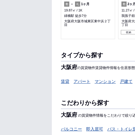
1ヶ月
2ヶ月
－
1ヶ月
2ヶ
敷
礼
敷
礼
敷
25.6㎡
1DK
19.87㎡
1K
11.27㎡
福島駅 徒歩10分
緑橋駅 徒歩7分
我孫子前
大阪府大阪市北区大淀南３丁目
大阪府大阪市城東区東中浜２丁
大阪府大
目
丁目
女性安心
料理が楽
収納
タイプから探す
大阪府
の賃貸物件賃貸物件情報を住居形態
賃貸
アパート
マンション
戸建て
こだわりから探す
大阪府
の賃貸物件情報をこだわりで絞り
バルコニー
即入居可
バス・トイレ