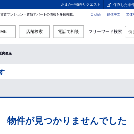
おまかせ物件リクエスト
保存した条
。賃貸マンション・賃貸アパートの情報を多数掲載。
English
簡体中文
繁体
OME
店舗検索
電話で相談
フリーワード検索
暖房便座
す
物件が見つかりませんでした