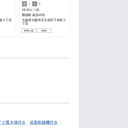
－
－
－
1ヶ月
敷
礼
敷
礼
18.15㎡
1K
19.87㎡
1K
難波駅 徒歩15分
清水駅 徒歩5分
南３丁目
大阪府大阪市天王寺区下寺町２
大阪府大阪市旭区清水５丁目
丁目
料理が楽
収納
イク置き場付き
浴室乾燥機付き