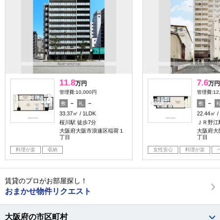
11.8
7.6
万円
万円
管理費:10,000円
管理費:12
－
－
－
敷
礼
敷
33.37㎡
1LDK
22.44㎡
桜川駅 徒歩7分
ＪＲ野江
大阪府大阪市浪速区稲荷１
大阪府大
丁目
丁目
料理が楽
収納
女性安心
料理が楽
賃貸のプロがお部屋探し！
おまかせ物件リクエスト
大阪府の市区町村