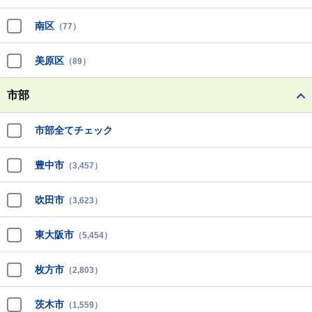
南区
（77）
美原区
（89）
市部
市部全てチェック
豊中市
（3,457）
吹田市
（3,623）
東大阪市
（5,454）
枚方市
（2,803）
茨木市
（1,559）