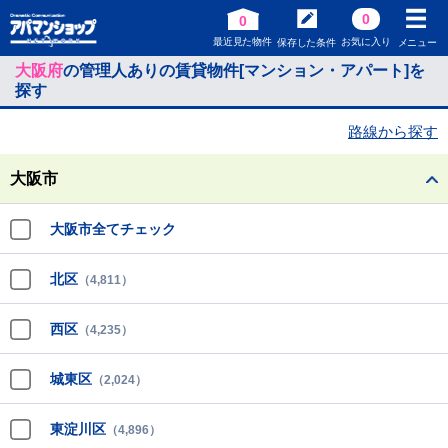
0
0
最近見た物件
お気に入り
保存した条件
メニュー
大阪府
の管理人ありの賃貸物件[マンション・アパート]を
探す
路線から探す
大阪市
大阪市全てチェック
北区
（4,811）
西区
（4,235）
城東区
（2,024）
東淀川区
（4,896）