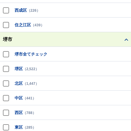
西成区
（226）
住之江区
（439）
堺市
堺市全てチェック
堺区
（2,522）
北区
（1,447）
中区
（441）
西区
（788）
東区
（285）