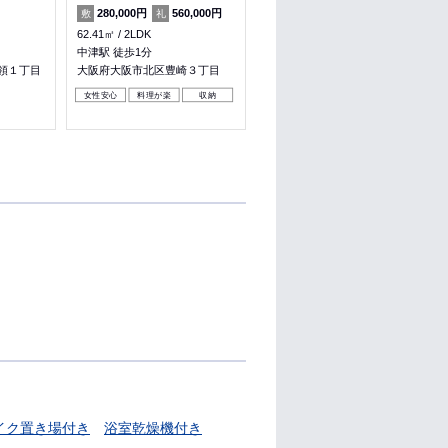
280,000円
560,000円
－
－
敷
礼
敷
礼
62.41㎡
2LDK
40.37㎡
2LDK
中津駅 徒歩1分
北浜駅 徒歩5分
領１丁目
大阪府大阪市北区豊崎３丁目
大阪府大阪市中央区淡路町１丁
目
女性安心
料理が楽
収納
女性安心
料理が楽
ペット可
イク置き場付き
浴室乾燥機付き