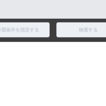
希望条件を指定する
検索する
県
福島県
東京都
神奈川県
埼玉県
千葉県
茨城県
栃木県
群馬県
新潟県
県
滋賀県
奈良県
和歌山県
鳥取県
島根県
岡山県
広島県
山口県
徳島県
ちょこポストします
お友だちになってね！
最新映像をお届
式アカウント
LINE公式アカウント
公式Youtube
トポリシー
プライバシーポリシー
ソーシャルメディアポリシー
リンク