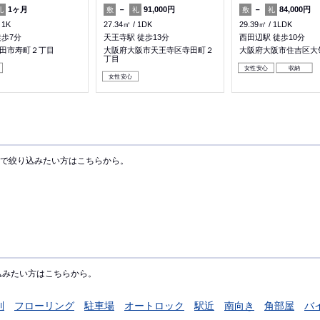
1ヶ月
－
91,000円
－
84,000円
礼
敷
礼
敷
礼
1K
27.34㎡
1DK
29.39㎡
1LDK
徒歩7分
天王寺駅 徒歩13分
西田辺駅 徒歩10分
田市寿町２丁目
大阪府大阪市天王寺区寺田町２
大阪府大阪市住吉区大
丁目
女性安心
収納
女性安心
で絞り込みたい方はこちらから。
込みたい方はこちらから。
別
フローリング
駐車場
オートロック
駅近
南向き
角部屋
バ