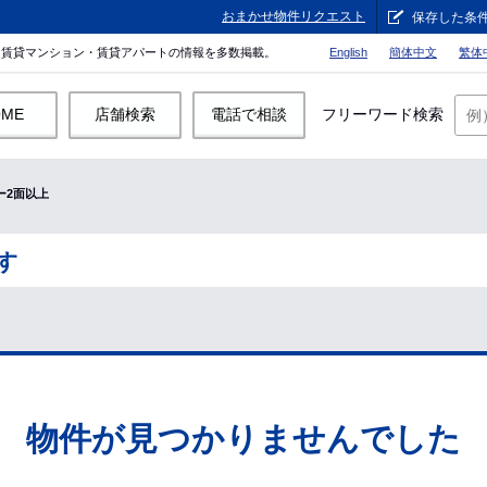
おまかせ物件リクエスト
保存した条
。賃貸マンション・賃貸アパートの情報を多数掲載。
English
簡体中文
繁体
OME
店舗検索
電話で相談
フリーワード検索
ー2面以上
す
物件が見つかりませんでした