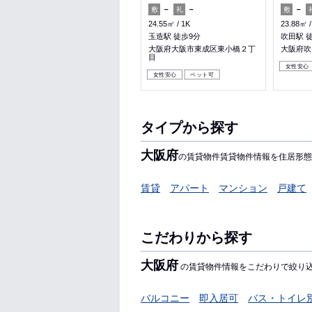
－
2ヶ月
－
－
－
敷
礼
敷
礼
敷
30.24㎡
1R
24.55㎡
1K
23.88㎡
淡路駅 徒歩4分
玉造駅 徒歩9分
吹田駅 
大阪府大阪市東淀川区東淡路２
大阪府大阪市東成区東小橋２丁
大阪府吹
丁目
目
女性安心
料理が楽
女性安心
ペット可
タイプから探す
大阪府
の賃貸物件賃貸物件情報を住居形態
賃貸
アパート
マンション
戸建て
こだわりから探す
大阪府
の賃貸物件情報をこだわりで絞り
バルコニー
即入居可
バス・トイレ