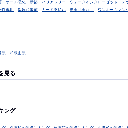
可
オール電化
新築
バリアフリー
ウォークインクローゼット
デ
女性専用
楽器相談可
カード支払い
敷金礼金なし
ワンルームマン
良県
和歌山県
を見る
キング
ング
保育所の数ランキング
体育館の数ランキング
小学校の数ラン