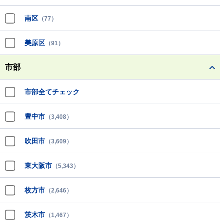
南区
（77）
美原区
（91）
市部
市部全てチェック
豊中市
（3,408）
吹田市
（3,609）
東大阪市
（5,343）
枚方市
（2,646）
茨木市
（1,467）