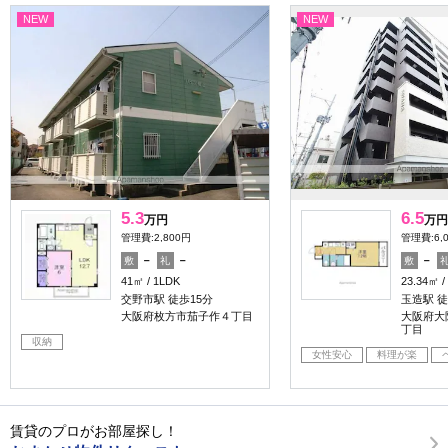
NEW
NEW
5.3
6.5
万円
万円
管理費:2,800円
管理費:6,
－
－
－
敷
礼
敷
41㎡
1LDK
23.34㎡
交野市駅 徒歩15分
玉造駅 徒
大阪府枚方市茄子作４丁目
大阪府大
丁目
収納
女性安心
料理が楽
賃貸のプロがお部屋探し！