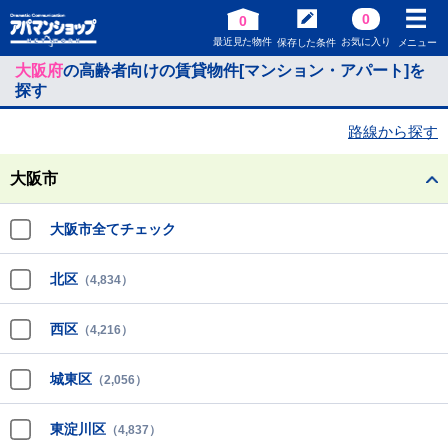
0
0
最近見た物件
お気に入り
保存した条件
メニュー
大阪府
の高齢者向けの賃貸物件[マンション・アパート]を
探す
路線から探す
大阪市
大阪市全てチェック
北区
（4,834）
西区
（4,216）
城東区
（2,056）
東淀川区
（4,837）