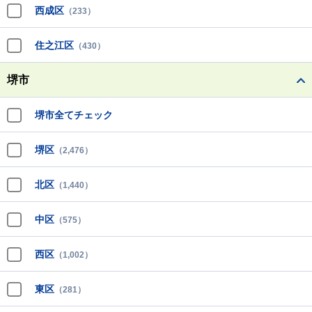
西成区
（233）
住之江区
（430）
堺市
堺市全てチェック
堺区
（2,476）
北区
（1,440）
中区
（575）
西区
（1,002）
東区
（281）