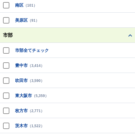
南区
（101）
美原区
（91）
市部
市部全てチェック
豊中市
（3,414）
吹田市
（3,590）
東大阪市
（5,359）
枚方市
（2,771）
茨木市
（1,522）