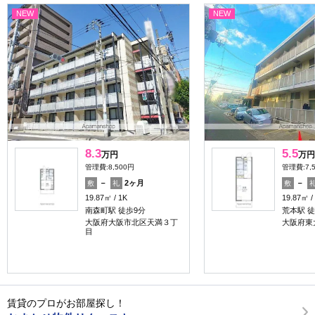
NEW
NEW
8.3
5.5
万円
万円
管理費:8,500円
管理費:7,
－
2ヶ月
－
敷
礼
敷
19.87㎡
1K
19.87㎡
南森町駅 徒歩9分
荒本駅 徒
大阪府大阪市北区天満３丁
大阪府東
目
賃貸のプロがお部屋探し！