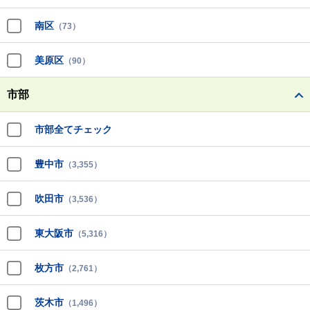
南区
（73）
美原区
（90）
市部
市部全てチェック
豊中市
（3,355）
吹田市
（3,536）
東大阪市
（5,316）
枚方市
（2,761）
茨木市
（1,496）