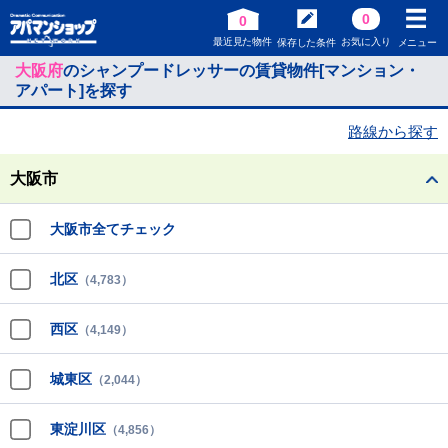
0
0
最近見た物件
お気に入り
保存した条件
メニュー
大阪府
のシャンプードレッサーの賃貸物件[マンション・
アパート]を探す
路線から探す
大阪市
大阪市全てチェック
北区
（4,783）
西区
（4,149）
城東区
（2,044）
東淀川区
（4,856）