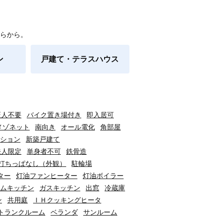
らから。
ン
戸建て・テラスハウス
証人不要
バイク置き場付き
即入居可
メゾネット
南向き
オール電化
角部屋
ション
新築戸建て
法人限定
単身者不可
鉄骨造
打ちっぱなし（外観）
駐輪場
ター
灯油ファンヒーター
灯油ボイラー
ムキッチン
ガスキッチン
出窓
冷蔵庫
ン
共用庭
ＩＨクッキングヒータ
トランクルーム
ベランダ
サンルーム