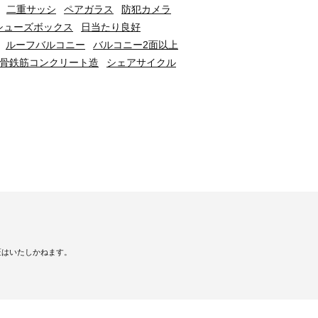
二重サッシ
ペアガラス
防犯カメラ
シューズボックス
日当たり良好
ルーフバルコニー
バルコニー2面以上
骨鉄筋コンクリート造
シェアサイクル
証はいたしかねます。