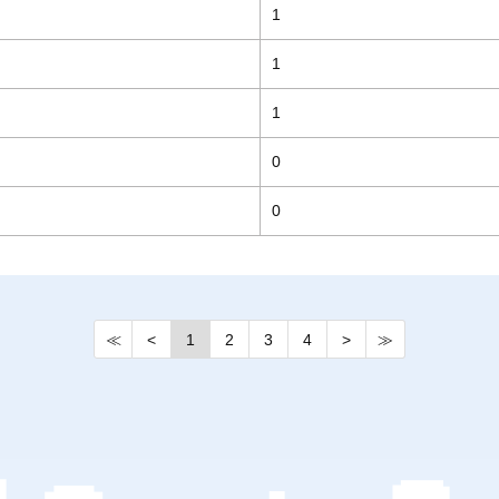
1
1
1
0
0
≪
<
1
2
3
4
>
≫