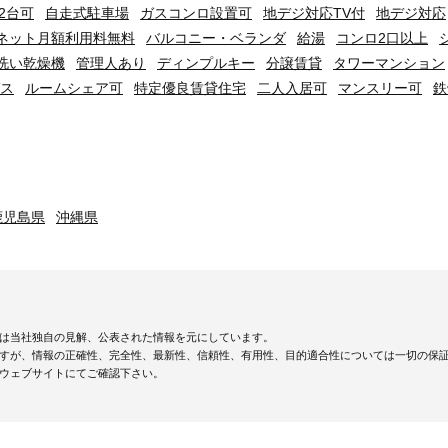
2台可
自走式駐車場
ガスコンロ設置可
地デジ対応TV付
地デジ対応
ネット月額利用料無料
バルコニー・ベランダ
給湯
コンロ2口以上
洗い乾燥機
管理人あり
ディンプルキー
分譲賃貸
タワーマンション
ス
ルームシェア可
特定優良賃貸住宅
二人入居可
マンスリー可
鉄
鹿児島県
沖縄県
は当社独自の見解、公表された情報を元にしています。
すが、情報の正確性、完全性、最新性、信頼性、有用性、目的適合性については一切の保
ウェブサイトにてご確認下さい。