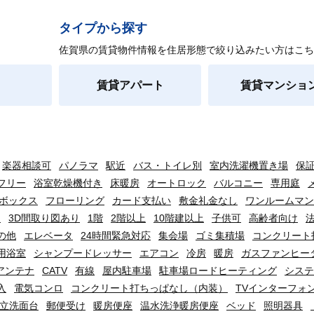
タイプから探す
佐賀県の賃貸物件情報を住居形態で絞り込みたい方はこち
賃貸アパート
賃貸マンショ
楽器相談可
パノラマ
駅近
バス・トイレ別
室内洗濯機置き場
保
フリー
浴室乾燥機付き
床暖房
オートロック
バルコニー
専用庭
ボックス
フローリング
カード支払い
敷金礼金なし
ワンルームマン
り
3D間取り図あり
1階
2階以上
10階建以上
子供可
高齢者向け
の他
エレベータ
24時間緊急対応
集会場
ゴミ集積場
コンクリート
用浴室
シャンプードレッサー
エアコン
冷房
暖房
ガスファンヒー
アンテナ
CATV
有線
屋内駐車場
駐車場ロードヒーティング
システ
入
電気コンロ
コンクリート打ちっぱなし（内装）
TVインターフォ
立洗面台
郵便受け
暖房便座
温水洗浄暖房便座
ベッド
照明器具