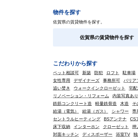
物件を探す
佐賀県の賃貸物件を探す。
佐賀県の賃貸物件を探す
こだわりから探す
ペット相談可
新築
防犯
ロフト
駐車場
女性専用
デザイナーズ
事務所可
バリア
追い焚き
ウォークインクローゼット
宅配
リノベーション・リフォーム
内装写真あ
鉄筋コンクリート造
軽量鉄骨造
木造
そ
給湯（電気）
給湯（ガス）
シャワー
専
セントラルヒーティング
BSアンテナ
CS
床下収納
インターホン
クローゼット
押
対面キッチン
ディスポーザー
浴室TV
独