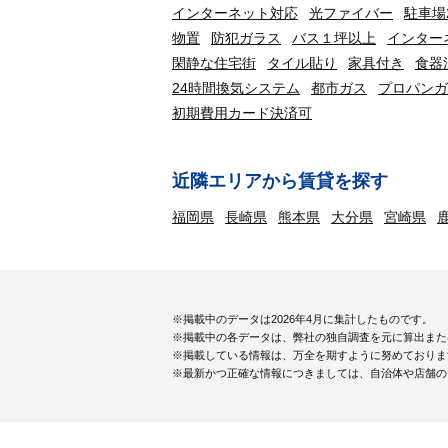
インターネット対応
光ファイバー
駐車場
物置
防犯ガラス
バス１坪以上
インター
閑静な住宅街
タイル貼り
家具付き
食器
24時間換気システム
都市ガス
プロパンガ
初期費用カード決済可
近隣エリアから賃貸を探す
福岡県
長崎県
熊本県
大分県
宮崎県
※掲載中のデータは2026年4月に集計したものです。
※掲載中の各データは、弊社の独自調査を元に算出また
※掲載している情報は、万全を期すように努めておりま
※最新かつ正確な情報につきましては、自治体や店舗の