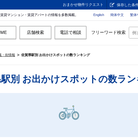
おまかせ物件リクエスト
保存した条
。賃貸マンション・賃貸アパートの情報を多数掲載。
English
簡体中文
繁体
OME
店舗検索
電話で相談
フリーワード検索
域・街情報
佐賀県駅別 お出かけスポットの数ランキング
県駅別 お出かけスポットの数ラン