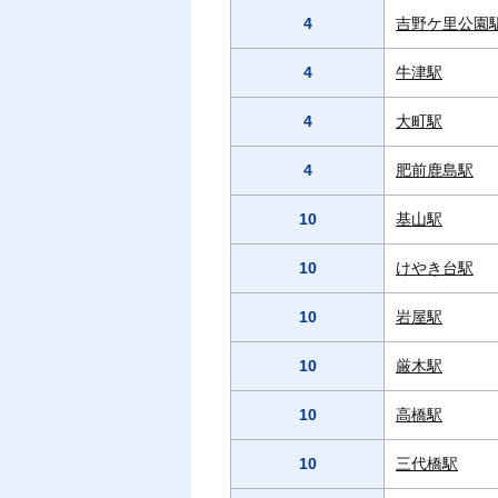
4
吉野ケ里公園
4
牛津駅
4
大町駅
4
肥前鹿島駅
10
基山駅
10
けやき台駅
10
岩屋駅
10
厳木駅
10
高橋駅
10
三代橋駅