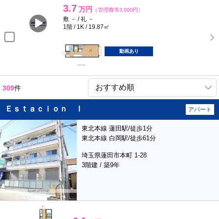
3.7
万円
（管理費等3,000円）
敷 － / 礼 －
1階 / 1K / 19.87㎡
動画あり
309
件
Ｅｓｔａｃｉｏｎ Ⅰ
アパート
東北本線 蓮田駅/徒歩1分
東北本線 白岡駅/徒歩61分
埼玉県蓮田市本町 1-28
3階建 / 築9年