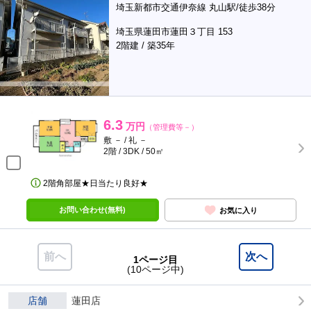
埼玉新都市交通伊奈線 丸山駅/徒歩38分
埼玉県蓮田市蓮田３丁目 153
2階建 / 築35年
6.3
万円
（管理費等－）
敷 － / 礼 －
2階 / 3DK / 50㎡
2階角部屋★日当たり良好★
お問い合わせ(無料)
お気に入り
前へ
次へ
1ページ目
(10ページ中)
店舗
蓮田店