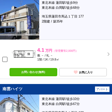
東北本線 蓮田駅/徒歩9分
東北本線 白岡駅/徒歩68分
埼玉県蓮田市馬込１丁目 177
2階建 / 築35年
4.1
万円
（管理費等2,000円）
敷 － / 礼 －
1階 / 1K / 19.8㎡
お問い合わせ(無料)
お気に入り
南雲ハイツ
アパート
東北本線 蓮田駅/徒歩10分
東北本線 白岡駅/徒歩67分