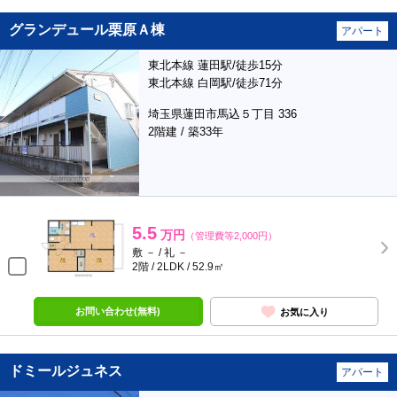
グランデュール栗原Ａ棟
アパート
東北本線 蓮田駅/徒歩15分
東北本線 白岡駅/徒歩71分
埼玉県蓮田市馬込５丁目 336
2階建 / 築33年
5.5
万円
（管理費等2,000円）
敷 － / 礼 －
2階 / 2LDK / 52.9㎡
お問い合わせ(無料)
お気に入り
ドミールジュネス
アパート