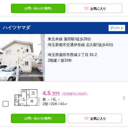
お問い合わせ(無料)
お気に入り
ハイツヤマダ
アパート
東北本線 蓮田駅/徒歩28分
埼玉新都市交通伊奈線 志久駅/徒歩43分
埼玉県蓮田市西城２丁目 81-2
2階建 / 築33年
4.5
万円
（管理費等1,000円）
敷 － / 礼 －
2階 / 2DK / 43㎡
お問い合わせ(無料)
お気に入り