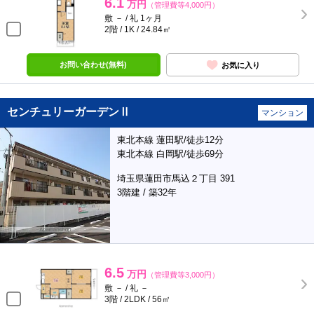
6.1
万円
（管理費等4,000円）
敷 － / 礼 1ヶ月
2階 / 1K / 24.84㎡
お問い合わせ(無料)
お気に入り
センチュリーガーデンⅡ
マンション
東北本線 蓮田駅/徒歩12分
東北本線 白岡駅/徒歩69分
埼玉県蓮田市馬込２丁目 391
3階建 / 築32年
6.5
万円
（管理費等3,000円）
敷 － / 礼 －
3階 / 2LDK / 56㎡