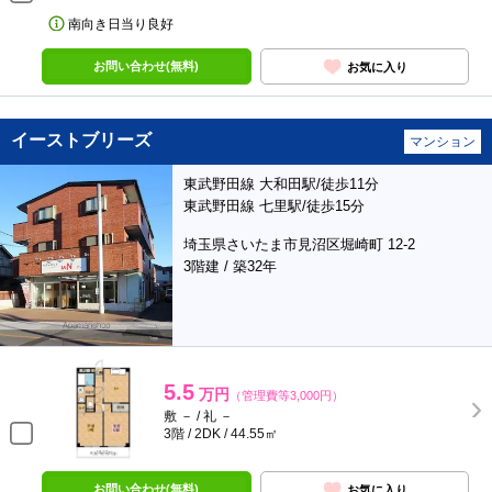
南向き日当り良好
お問い合わせ(無料)
お気に入り
イーストブリーズ
マンション
東武野田線 大和田駅/徒歩11分
東武野田線 七里駅/徒歩15分
埼玉県さいたま市見沼区堀崎町 12-2
3階建 / 築32年
5.5
万円
（管理費等3,000円）
敷 － / 礼 －
3階 / 2DK / 44.55㎡
お問い合わせ(無料)
お気に入り