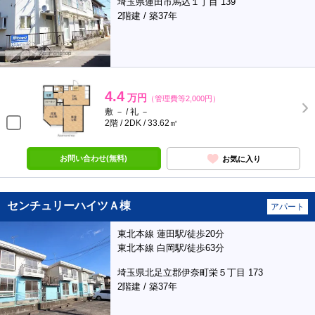
埼玉県蓮田市馬込１丁目 139
2階建 / 築37年
4.4
万円
（管理費等2,000円）
敷 － / 礼 －
2階 / 2DK / 33.62㎡
お問い合わせ(無料)
お気に入り
センチュリーハイツＡ棟
アパート
東北本線 蓮田駅/徒歩20分
東北本線 白岡駅/徒歩63分
埼玉県北足立郡伊奈町栄５丁目 173
2階建 / 築37年