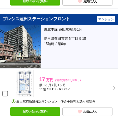
お問い合わせ(無料)
お気に入り
プレシス蓮田ステーションフロント
マンション
東北本線 蓮田駅/徒歩1分
埼玉県蓮田市東５丁目 9-10
15階建 / 築0年
17
万円
（管理費等13,000円）
敷 1ヶ月 / 礼 1ヶ月
11階 / 3LDK / 63.72㎡
蓮田駅前新築分譲マンション！仲介手数料相談可能物件！
お問い合わせ(無料)
お気に入り