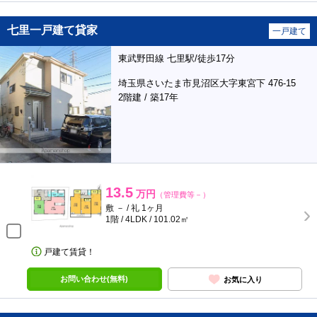
七里一戸建て貸家
一戸建て
東武野田線 七里駅/徒歩17分
埼玉県さいたま市見沼区大字東宮下 476-15
2階建 / 築17年
13.5
万円
（管理費等－）
敷 － / 礼 1ヶ月
1階 / 4LDK / 101.02㎡
戸建て賃貸！
お問い合わせ(無料)
お気に入り