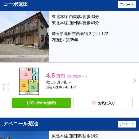
コーポ蓮田
アパート
東北本線 白岡駅/徒歩30分
東北本線 蓮田駅/徒歩40分
埼玉県蓮田市西新宿３丁目 122
2階建 / 築35年
4.5
万円
（管理費等－）
敷 1ヶ月 / 礼 －
2階 / 2DK / 43.1㎡
お問い合わせ(無料)
お気に入り
アベニール菊池
アパート
東北本線 蓮田駅/徒歩14分