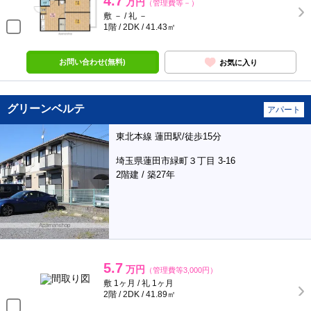
4.7
万円
（管理費等－）
敷 － / 礼 －
1階 / 2DK / 41.43㎡
お問い合わせ(無料)
お気に入り
グリーンベルテ
アパート
東北本線 蓮田駅/徒歩15分
埼玉県蓮田市緑町３丁目 3-16
2階建 / 築27年
5.7
万円
（管理費等3,000円）
敷 1ヶ月 / 礼 1ヶ月
2階 / 2DK / 41.89㎡