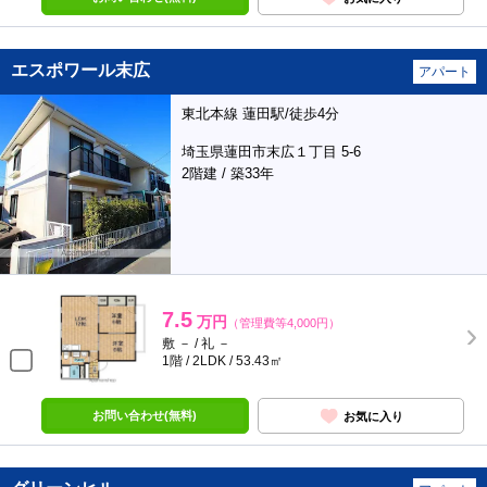
エスポワール末広
アパート
東北本線 蓮田駅/徒歩4分
埼玉県蓮田市末広１丁目 5-6
2階建 / 築33年
7.5
万円
（管理費等4,000円）
敷 － / 礼 －
1階 / 2LDK / 53.43㎡
お問い合わせ(無料)
お気に入り