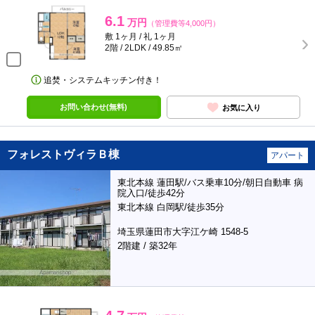
6.1
万円
（管理費等4,000円）
敷 1ヶ月 / 礼 1ヶ月
2階 / 2LDK / 49.85㎡
追焚・システムキッチン付き！
お問い合わせ(無料)
お気に入り
フォレストヴィラＢ棟
アパート
東北本線 蓮田駅/バス乗車10分/朝日自動車 病
院入口/徒歩42分
東北本線 白岡駅/徒歩35分
埼玉県蓮田市大字江ケ崎 1548-5
2階建 / 築32年