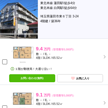
東北本線 蓮田駅/徒歩4分
東北本線 白岡駅/徒歩64分
埼玉県蓮田市東６丁目 3-24
4階建 / 築36年
9.4
万円
（管理費等5,000円）
敷 － / 礼 －
4階 / 3LDK / 65.52㎡
１階が郵便局！大通り沿い！
お問い合わせ(無料)
お気に入り
9.1
万円
（管理費等5,000円）
敷 － / 礼 －
4階 / 3LDK / 65.52㎡