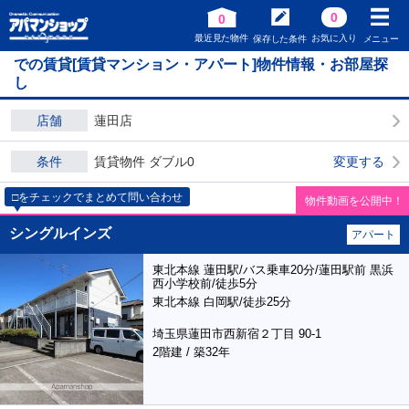
0
0
最近見た物件
お気に入り
保存した条件
メニュー
での賃貸[賃貸マンション・アパート]物件情報・お部屋探
し
店舗
蓮田店
条件
賃貸物件 ダブル0
変更する
□をチェックでまとめて問い合わせ
物件動画を公開中！
シングルインズ
アパート
東北本線 蓮田駅/バス乗車20分/蓮田駅前 黒浜
西小学校前/徒歩5分
東北本線 白岡駅/徒歩25分
埼玉県蓮田市西新宿２丁目 90-1
2階建 / 築32年