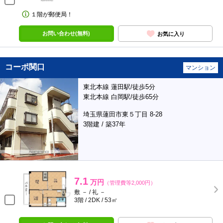
１階が郵便局！
お問い合わせ(無料)
お気に入り
コーポ関口
マンション
東北本線 蓮田駅/徒歩5分
東北本線 白岡駅/徒歩65分
埼玉県蓮田市東５丁目 8-28
3階建 / 築37年
7.1
万円
（管理費等2,000円）
敷 － / 礼 －
3階 / 2DK / 53㎡