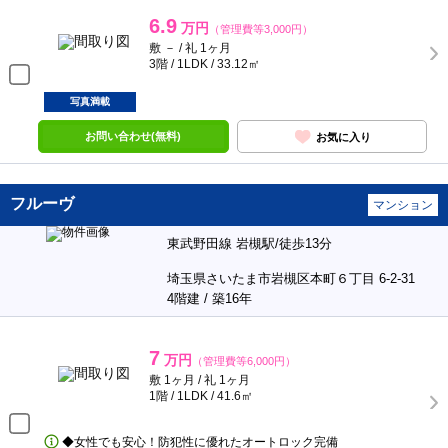
6.9
万円
（管理費等3,000円）
敷 － / 礼 1ヶ月
3階 / 1LDK / 33.12㎡
写真満載
お問い合わせ(無料)
お気に入り
フルーヴ
マンション
東武野田線 岩槻駅/徒歩13分
埼玉県さいたま市岩槻区本町６丁目 6-2-31
4階建 / 築16年
7
万円
（管理費等6,000円）
敷 1ヶ月 / 礼 1ヶ月
1階 / 1LDK / 41.6㎡
◆女性でも安心！防犯性に優れたオートロック完備