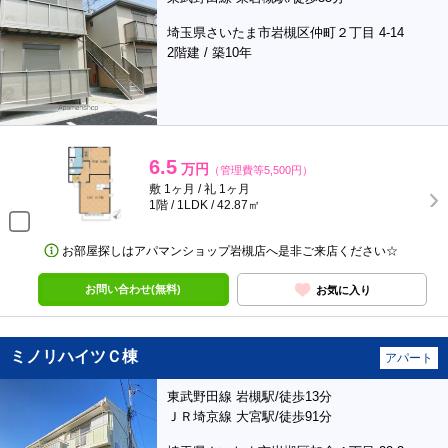
埼玉県さいたま市岩槻区仲町２丁目 4-14
2階建 / 築10年
6.5
万円
（管理費等5,500円）
敷 1ヶ月 / 礼 1ヶ月
1階 / 1LDK / 42.87㎡
お部屋探しはアパマンショップ岩槻店へ是非ご来店ください☆
お問い合わせ(無料)
お気に入り
ミノリハイツＣ棟
アパート
東武野田線 岩槻駅/徒歩13分
ＪＲ埼京線 大宮駅/徒歩91分