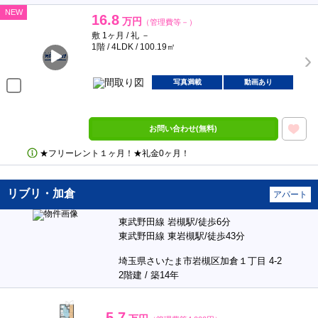
NEW
16.8
万円
（管理費等－）
敷 1ヶ月 / 礼 －
1階 / 4LDK / 100.19㎡
写真満載
動画あり
お問い合わせ(無料)
★フリーレント１ヶ月！★礼金0ヶ月！
リブリ・加倉
アパート
東武野田線 岩槻駅/徒歩6分
東武野田線 東岩槻駅/徒歩43分
埼玉県さいたま市岩槻区加倉１丁目 4-2
2階建 / 築14年
5.7