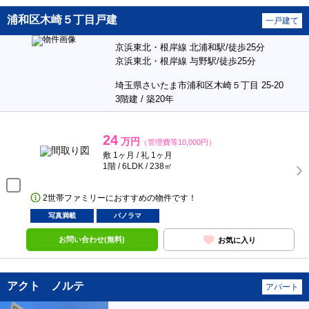
浦和区木崎５丁目戸建
一戸建て
京浜東北・根岸線 北浦和駅/徒歩25分
京浜東北・根岸線 与野駅/徒歩25分
埼玉県さいたま市浦和区木崎５丁目 25-20
3階建 / 築20年
24
万円
（管理費等10,000円）
敷 1ヶ月 / 礼 1ヶ月
1階 / 6LDK / 238㎡
2世帯ファミリーにおすすめの物件です！
写真満載
パノラマ
お問い合わせ(無料)
お気に入り
アクト ノルテ
アパート