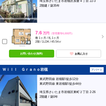
埼玉県さいたま市岩槻区加倉４丁目 22-3
2階建 / 築35年
7.6
万円
（管理費等6,000円）
敷 1ヶ月 / 礼 1ヶ月
2階 / 1LDK / 45.54㎡
お問い合わせ(無料)
お気に入り
Ｗｉｌｌ Ｇｒａｎｏ岩槻
アパート
東武野田線 岩槻駅/徒歩12分
東武野田線 東岩槻駅/徒歩44分
埼玉県さいたま市岩槻区東町２丁目 2-26
2階建 / 築0年