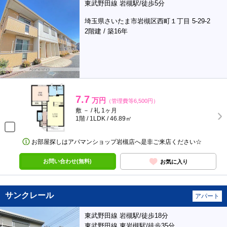
東武野田線 岩槻駅/徒歩5分
埼玉県さいたま市岩槻区西町１丁目 5-29-2
2階建 / 築16年
7.7
万円
（管理費等6,500円）
敷 － / 礼 1ヶ月
1階 / 1LDK / 46.89㎡
お部屋探しはアパマンショップ岩槻店へ是非ご来店ください☆
お問い合わせ(無料)
お気に入り
サンクレール
アパート
東武野田線 岩槻駅/徒歩18分
東武野田線 東岩槻駅/徒歩35分