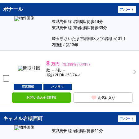
ボナール
アパート
東武野田線 岩槻駅/徒歩18分
東武野田線 東岩槻駅/徒歩39分
埼玉県さいたま市岩槻区大字岩槻 5131-1
2階建 / 築13年
8
万円
（管理費等7,000円）
敷 － / 礼 －
1階 / 2LDK / 53.74㎡
写真満載
パノラマ
お問い合わせ(無料)
お気に入り
キャメル岩槻西町
アパート
東武野田線 岩槻駅/徒歩11分