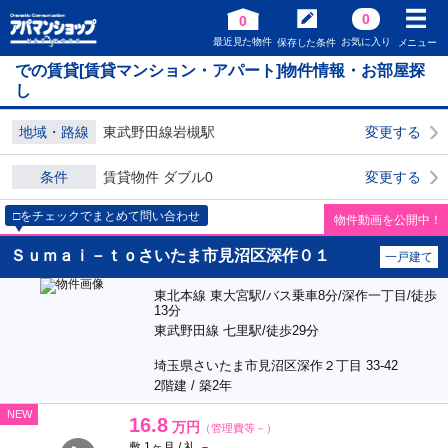
0
0
最近見た物件
お気に入り
保存した条件
メニュー
での賃貸[賃貸マンション・アパート]物件情報・お部屋探
し
地域・路線
東武野田線岩槻駅
変更する
条件
賃貸物件 ダブル0
変更する
□をチェックでまとめて問い合わせ
物件動画を公開中！
Ｓｕｍａｉ－ｔｏさいたま市見沼区深作０１
一戸建て
東北本線 東大宮駅/バス乗車8分/深作一丁目/徒歩
13分
東武野田線 七里駅/徒歩29分
埼玉県さいたま市見沼区深作２丁目 33-42
2階建 / 築2年
NEW
16.8
万円
（管理費等－）
敷 1ヶ月 / 礼 －