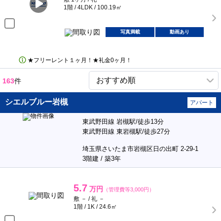
1階 / 4LDK / 100.19㎡
写真満載
動画あり
★フリーレント１ヶ月！★礼金0ヶ月！
163
件
シエルブルー岩槻
アパート
東武野田線 岩槻駅/徒歩13分
東武野田線 東岩槻駅/徒歩27分
埼玉県さいたま市岩槻区日の出町 2-29-1
3階建 / 築3年
5.7
万円
（管理費等3,000円）
敷 － / 礼 －
1階 / 1K / 24.6㎡