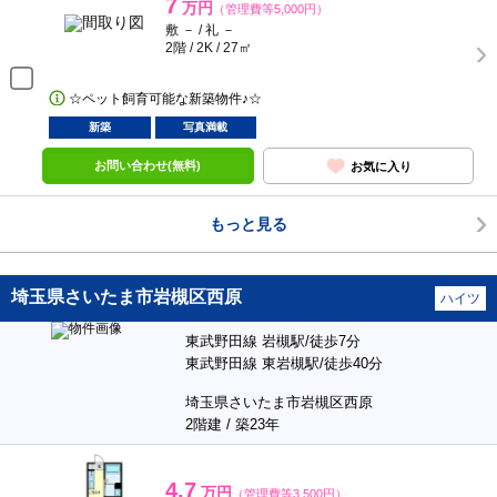
7
万円
（管理費等5,000円）
敷 － / 礼 －
2階 / 2K / 27㎡
☆ペット飼育可能な新築物件♪☆
新築
写真満載
お問い合わせ(無料)
お気に入り
もっと見る
埼玉県さいたま市岩槻区西原
ハイツ
東武野田線 岩槻駅/徒歩7分
東武野田線 東岩槻駅/徒歩40分
埼玉県さいたま市岩槻区西原
2階建 / 築23年
4.7
万円
（管理費等3,500円）