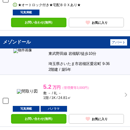
★オートロック付き★宅配ＢＯＸあり★
写真満載
お問い合わせ(無料)
お気に入り
メゾンドール
アパート
東武野田線 岩槻駅/徒歩10分
埼玉県さいたま市岩槻区愛宕町 9-36
2階建 / 築5年
5.2
万円
（管理費等3,000円）
敷 － / 礼 －
1階 / 1K / 24.81㎡
写真満載
パノラマ
お問い合わせ(無料)
お気に入り