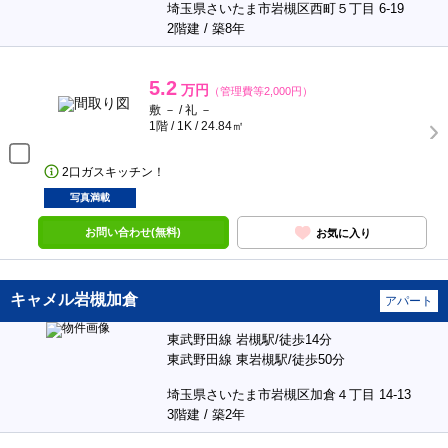
埼玉県さいたま市岩槻区西町５丁目 6-19
2階建 / 築8年
5.2
万円
（管理費等2,000円）
敷 － / 礼 －
1階 / 1K / 24.84㎡
2口ガスキッチン！
写真満載
お問い合わせ(無料)
お気に入り
キャメル岩槻加倉
アパート
東武野田線 岩槻駅/徒歩14分
東武野田線 東岩槻駅/徒歩50分
埼玉県さいたま市岩槻区加倉４丁目 14-13
3階建 / 築2年