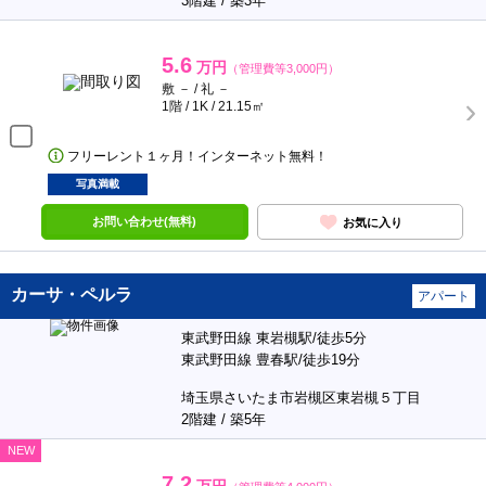
3階建 / 築3年
5.6
万円
（管理費等3,000円）
敷 － / 礼 －
1階 / 1K / 21.15㎡
フリーレント１ヶ月！インターネット無料！
写真満載
お問い合わせ(無料)
お気に入り
カーサ・ペルラ
アパート
東武野田線 東岩槻駅/徒歩5分
東武野田線 豊春駅/徒歩19分
埼玉県さいたま市岩槻区東岩槻５丁目
2階建 / 築5年
NEW
7.2