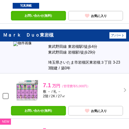
写真満載
お問い合わせ(無料)
お気に入り
Ｍａｒｋ Ｄｕｏ東岩槻
アパート
東武野田線 東岩槻駅/徒歩4分
東武野田線 岩槻駅/徒歩29分
埼玉県さいたま市岩槻区東岩槻３丁目 3-23
3階建 / 築0年
7.1
万円
（管理費等5,000円）
敷 － / 礼 －
2階 / 2K / 27㎡
お問い合わせ(無料)
お気に入り
NEW