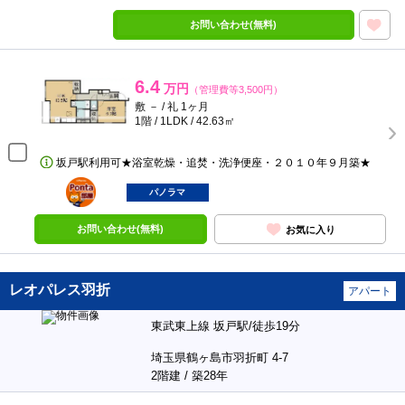
お問い合わせ(無料)
6.4
万円
（管理費等3,500円）
敷 － / 礼 1ヶ月
1階 / 1LDK / 42.63㎡
坂戸駅利用可★浴室乾燥・追焚・洗浄便座・２０１０年９月築★
ポンタ
部屋
パノラマ
お問い合わせ(無料)
お気に入り
レオパレス羽折
アパート
東武東上線 坂戸駅/徒歩19分
埼玉県鶴ヶ島市羽折町 4-7
2階建 / 築28年