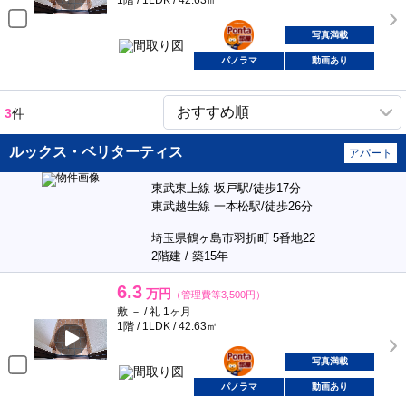
1階 / 1LDK / 42.63㎡
ポンタ
部屋
写真満載
パノラマ
動画あり
3
件
ルックス・ベリターティス
アパート
東武東上線 坂戸駅/徒歩17分
東武越生線 一本松駅/徒歩26分
埼玉県鶴ヶ島市羽折町 5番地22
2階建 / 築15年
6.3
万円
（管理費等3,500円）
敷 － / 礼 1ヶ月
1階 / 1LDK / 42.63㎡
ポンタ
部屋
写真満載
パノラマ
動画あり