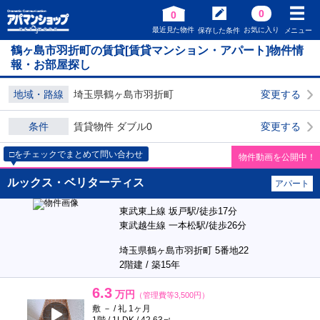
0
0
最近見た物件
お気に入り
保存した条件
メニュー
鶴ヶ島市羽折町の賃貸[賃貸マンション・アパート]物件情
報・お部屋探し
地域・路線
埼玉県鶴ヶ島市羽折町
変更する
条件
賃貸物件 ダブル0
変更する
□をチェックでまとめて問い合わせ
物件動画を公開中！
ルックス・ベリターティス
アパート
東武東上線 坂戸駅/徒歩17分
東武越生線 一本松駅/徒歩26分
埼玉県鶴ヶ島市羽折町 5番地22
2階建 / 築15年
6.3
万円
（管理費等3,500円）
敷 － / 礼 1ヶ月