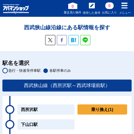
0
0
最近見た物件
お気に入り
保存した条件
メニュー
西武狭山線沿線にある駅情報を探す
駅名を選択
急行・快速等停車駅
各駅停車のみ
西武狭山線（西所沢駅～西武球場前駅）
西所沢駅
乗り換え
(1)
下山口駅